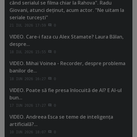
când serialul se filma chiar la Rahova". Radu
Giovani, atunci deţinut, acum actor. "Ne uitam la
seriale turceşti"
21 IUL 2026 17:59
0
VIDEO. Care-i faza cu Alex Stamate? Laura Bălan,
despre...
18 IUL 2026 15:55
0
VIDEO. Mihai Voinea - Recorder, despre problema
banilor de...
18 IUN 2026 16:27
0
VIDEO. Poate să fie presa înlocuită de AI? E AI-ul
bun...
17 IUN 2026 17:27
0
VIDEO. Andreea Esca se teme de inteligenţa
artificială?...
10 IUN 2026 18:07
0