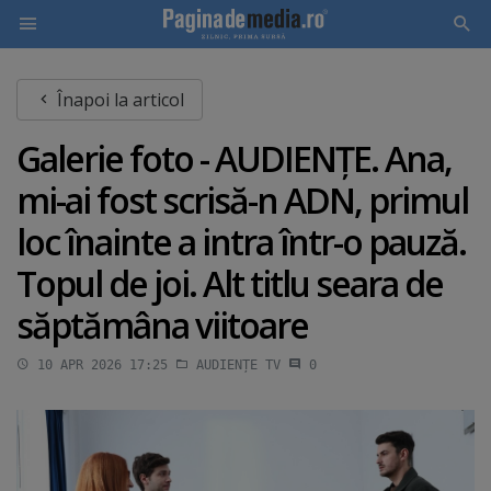
Skip
Înapoi la articol
to
main
Galerie foto - AUDIENŢE. Ana,
content
mi-ai fost scrisă-n ADN, primul
loc înainte a intra într-o pauză.
Topul de joi. Alt titlu seara de
săptămâna viitoare
10 APR 2026 17:25
AUDIENȚE TV
0