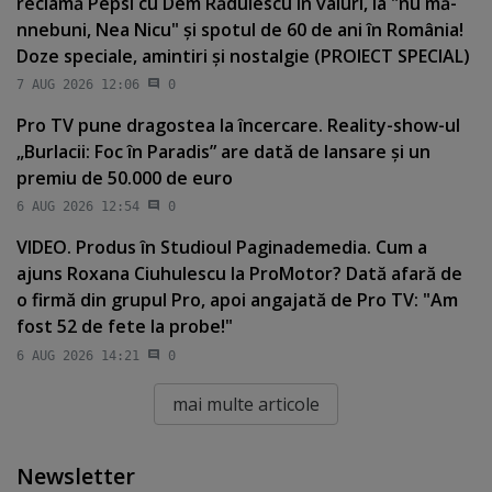
reclamă Pepsi cu Dem Rădulescu în valuri, la "nu mă-
nnebuni, Nea Nicu" şi spotul de 60 de ani în România!
Doze speciale, amintiri şi nostalgie (PROIECT SPECIAL)
7 AUG 2026 12:06
0
Pro TV pune dragostea la încercare. Reality-show-ul
„Burlacii: Foc în Paradis” are dată de lansare şi un
premiu de 50.000 de euro
6 AUG 2026 12:54
0
VIDEO. Produs în Studioul Paginademedia. Cum a
ajuns Roxana Ciuhulescu la ProMotor? Dată afară de
o firmă din grupul Pro, apoi angajată de Pro TV: "Am
fost 52 de fete la probe!"
6 AUG 2026 14:21
0
mai multe articole
Newsletter