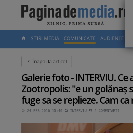
Skip
to
main
content
-
ȘTIRI MEDIA
COMUNICATE
AUDIENȚE TV
PAGINA
CURENTĂ
Înapoi la articol
Galerie foto - INTERVIU. Ce
Zootropolis: "e un golănaş s
fuge sa se replieze. Cam ca
24 FEB 2016 15:40
INTERVIU
2
COMENTARII