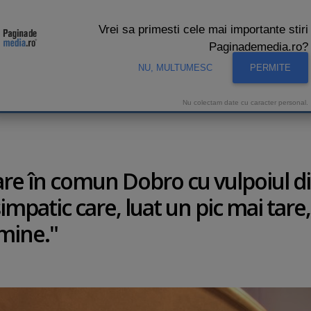
Vrei sa primesti cele mai importante stiri
Paginademedia.ro?
NU, MULTUMESC
PERMITE
CNA
INTERVIURI VIDEO
STUDIO VIDEO
AUDIENTE 
Nu colectam date cu caracter personal.
 are în comun Dobro cu vulpoiul d
impatic care, luat un pic mai tare,
 mine."