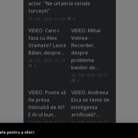
actor. "Ne uitam la seriale
turceşti"
21 IUL 2026 17:59
0
VIDEO. Care-i
VIDEO. Mihai
faza cu Alex
Voinea -
Stamate? Laura
Recorder,
Bălan, despre...
despre
problema
18 IUL 2026 15:55
banilor de...
0
18 IUN 2026 16:27
0
VIDEO. Poate să
VIDEO. Andreea
fie presa
Esca se teme de
înlocuită de AI?
inteligenţa
E AI-ul bun...
artificială?...
17 IUN 2026 17:27
10 IUN 2026 18:07
0
0
ele pentru a oferi: