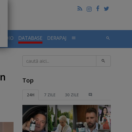
RADIO
DATABASE
DERAPAJ
Caută
in
Top
24H
7 ZILE
30 ZILE