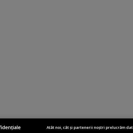
idențiale
Atât noi, cât și partenerii noștri prelucrăm dat