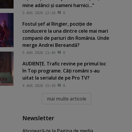
mine adânci şi oameni harnici...”
5 AUG 2026 12:16
0
Fostul şef al Ringier, poziţie de
conducere la una dintre cele mai mari
companii de pariuri din România. Unde
merge Andrei Bereandă?
5 AUG 2026 11:40
0
AUDIENŢE. Trafic revine pe primul loc
în Top programe. Câţi români s-au
uitat la serialul de pe Pro TV?
4 AUG 2026 15:39
0
mai multe articole
Newsletter
Abonează-te la Pagina de media