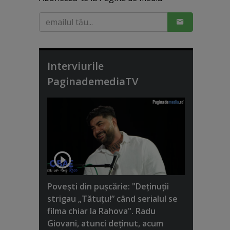
Interviurile
PaginademediaTV
Poveşti din puşcărie: "Deţinuţii
strigau „Tătuţu!” când serialul se
filma chiar la Rahova". Radu
Giovani, atunci deţinut, acum