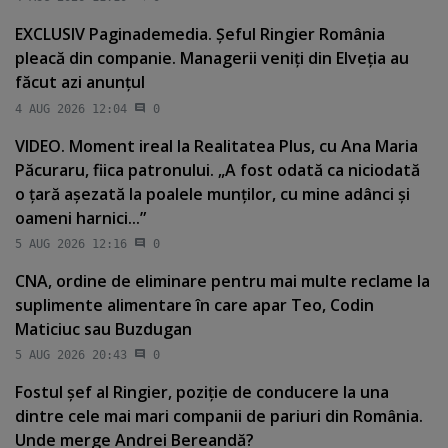
EXCLUSIV Paginademedia. Şeful Ringier România
pleacă din companie. Managerii veniţi din Elveţia au
făcut azi anunţul
4 AUG 2026 12:04
0
VIDEO. Moment ireal la Realitatea Plus, cu Ana Maria
Păcuraru, fiica patronului. „A fost odată ca niciodată
o ţară aşezată la poalele munţilor, cu mine adânci şi
oameni harnici...”
5 AUG 2026 12:16
0
CNA, ordine de eliminare pentru mai multe reclame la
suplimente alimentare în care apar Teo, Codin
Maticiuc sau Buzdugan
5 AUG 2026 20:43
0
Fostul şef al Ringier, poziţie de conducere la una
dintre cele mai mari companii de pariuri din România.
Unde merge Andrei Bereandă?