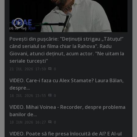
Poveşti din puşcărie: "Deţinuţii strigau „Tătuţu!”
când serialul se filma chiar la Rahova". Radu
Giovani, atunci deţinut, acum actor. "Ne uitam la
seriale turceşti"
21 IUL 2026 17:59
0
VIDEO. Care-i faza cu Alex Stamate? Laura Bălan,
despre...
18 IUL 2026 15:55
0
VIDEO. Mihai Voinea - Recorder, despre problema
banilor de...
18 IUN 2026 16:27
0
VIDEO. Poate să fie presa înlocuită de AI? E AI-ul