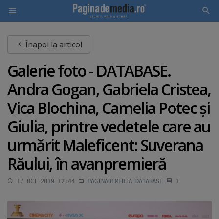
Skip
Înapoi la articol
to
main
Galerie foto - DATABASE.
content
Andra Gogan, Gabriela Cristea,
Vica Blochina, Camelia Potec şi
Giulia, printre vedetele care au
urmărit Maleficent: Suverana
Răului, în avanpremieră
17 OCT 2019 12:44
PAGINADEMEDIA DATABASE
1