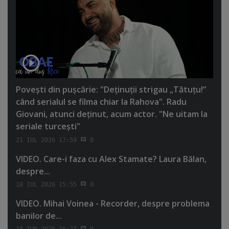
Poveşti din puşcărie: "Deţinuţii strigau „Tătuţu!”
când serialul se filma chiar la Rahova". Radu
Giovani, atunci deţinut, acum actor. "Ne uitam la
seriale turceşti"
21 IUL 2026 17:59
0
VIDEO. Care-i faza cu Alex Stamate? Laura Bălan,
despre...
18 IUL 2026 15:55
0
VIDEO. Mihai Voinea - Recorder, despre problema
banilor de...