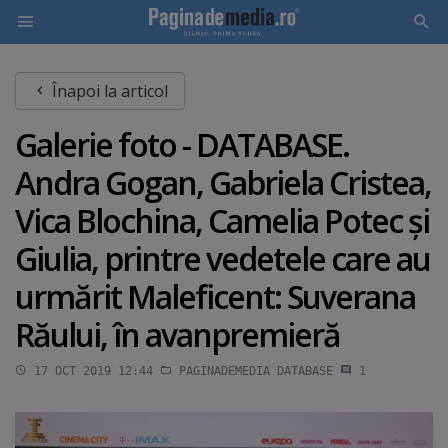
Skip
Înapoi la articol
to
main
Galerie foto - DATABASE.
content
Andra Gogan, Gabriela Cristea,
Vica Blochina, Camelia Potec şi
Giulia, printre vedetele care au
urmărit Maleficent: Suverana
Răului, în avanpremieră
17 OCT 2019 12:44
PAGINADEMEDIA DATABASE
1