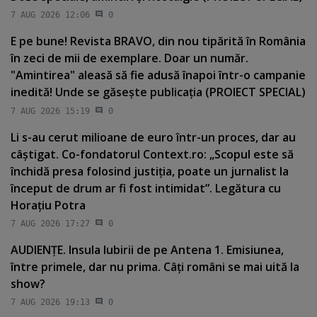
7 AUG 2026 12:06
0
E pe bune! Revista BRAVO, din nou tipărită în România
în zeci de mii de exemplare. Doar un număr.
"Amintirea" aleasă să fie adusă înapoi într-o campanie
inedită! Unde se găseşte publicaţia (PROIECT SPECIAL)
7 AUG 2026 15:19
0
Li s-au cerut milioane de euro într-un proces, dar au
câştigat. Co-fondatorul Context.ro: „Scopul este să
închidă presa folosind justiţia, poate un jurnalist la
început de drum ar fi fost intimidat”. Legătura cu
Horaţiu Potra
7 AUG 2026 17:27
0
AUDIENŢE. Insula Iubirii de pe Antena 1. Emisiunea,
între primele, dar nu prima. Câţi români se mai uită la
show?
7 AUG 2026 19:13
0