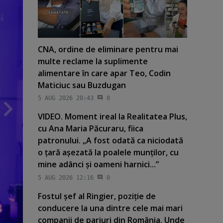
CNA, ordine de eliminare pentru mai
multe reclame la suplimente
alimentare în care apar Teo, Codin
Maticiuc sau Buzdugan
5 AUG 2026 20:43
0
VIDEO. Moment ireal la Realitatea Plus,
cu Ana Maria Păcuraru, fiica
patronului. „A fost odată ca niciodată
o ţară aşezată la poalele munţilor, cu
mine adânci şi oameni harnici...”
5 AUG 2026 12:16
0
Fostul şef al Ringier, poziţie de
conducere la una dintre cele mai mari
companii de pariuri din România. Unde