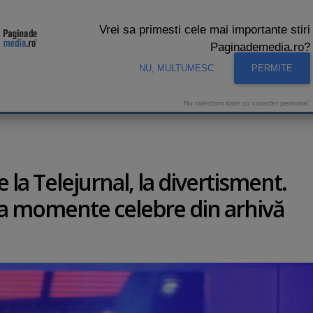
Vrei sa primesti cele mai importante stiri
Paginademedia.ro?
NU, MULTUMESC
PERMITE
CNA
INTERVIURI VIDEO
STUDIO VIDEO
AUDIENTE 
Nu colectam date cu caracter personal.
 la Telejurnal, la divertisment.
uca momente celebre din arhivă