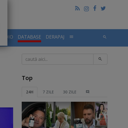
RADIO
DATABASE
DERAPAJ
Caută
Top
24H
7 ZILE
30 ZILE