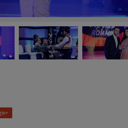
gle
+