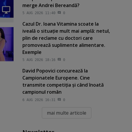
merge Andrei Bereandă?
5 AUG 2026 11:40
0
Cazul Dr. Ioana Vitamina scoate la
iveală o situaţie mult mai amplă: netul,
plin de reclame cu doctori care
promovează suplimente alimentare.
Exemple
5 AUG 2026 18:16
0
David Popovici concurează la
Campionatele Europene. Cine
transmite competiţia şi când înoată
campionul român
6 AUG 2026 16:31
0
mai multe articole