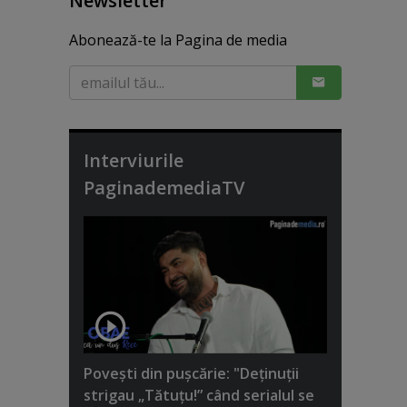
Newsletter
Abonează-te la Pagina de media
Interviurile
PaginademediaTV
Poveşti din puşcărie: "Deţinuţii
strigau „Tătuţu!” când serialul se