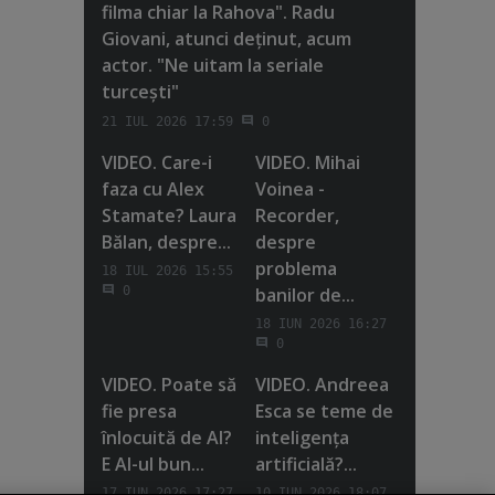
filma chiar la Rahova". Radu
Giovani, atunci deţinut, acum
actor. "Ne uitam la seriale
turceşti"
21 IUL 2026 17:59
0
VIDEO. Care-i
VIDEO. Mihai
faza cu Alex
Voinea -
Stamate? Laura
Recorder,
Bălan, despre...
despre
problema
18 IUL 2026 15:55
banilor de...
0
18 IUN 2026 16:27
0
VIDEO. Poate să
VIDEO. Andreea
fie presa
Esca se teme de
înlocuită de AI?
inteligenţa
E AI-ul bun...
artificială?...
17 IUN 2026 17:27
10 IUN 2026 18:07