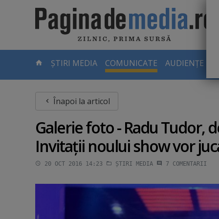
Skip
to
main
content
-
ȘTIRI MEDIA
COMUNICATE
AUDIENȚE TV
PAGINA
CURENTĂ
Înapoi la articol
Galerie foto - Radu Tudor, de
Invitaţii noului show vor j
20 OCT 2016 14:23
ȘTIRI MEDIA
7
COMENTARII