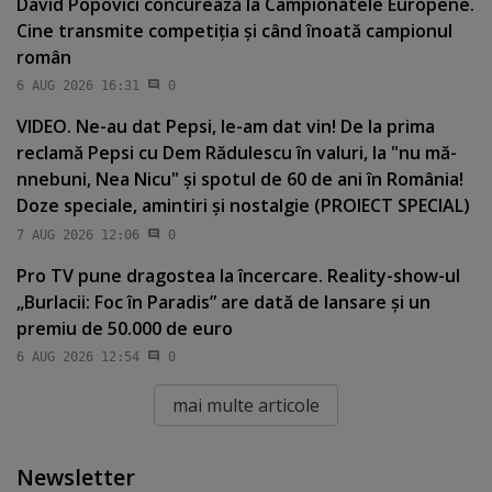
David Popovici concurează la Campionatele Europene.
Cine transmite competiţia şi când înoată campionul
român
6 AUG 2026 16:31
0
VIDEO. Ne-au dat Pepsi, le-am dat vin! De la prima
reclamă Pepsi cu Dem Rădulescu în valuri, la "nu mă-
nnebuni, Nea Nicu" şi spotul de 60 de ani în România!
Doze speciale, amintiri şi nostalgie (PROIECT SPECIAL)
7 AUG 2026 12:06
0
Pro TV pune dragostea la încercare. Reality-show-ul
„Burlacii: Foc în Paradis” are dată de lansare şi un
premiu de 50.000 de euro
6 AUG 2026 12:54
0
mai multe articole
Newsletter