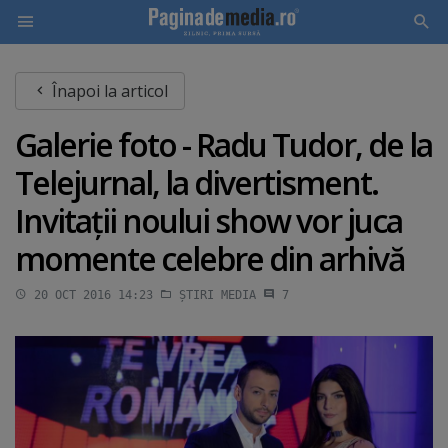
Skip
Înapoi la articol
to
main
Galerie foto - Radu Tudor, de la
content
Telejurnal, la divertisment.
Invitaţii noului show vor juca
momente celebre din arhivă
20 OCT 2016 14:23
ȘTIRI MEDIA
7