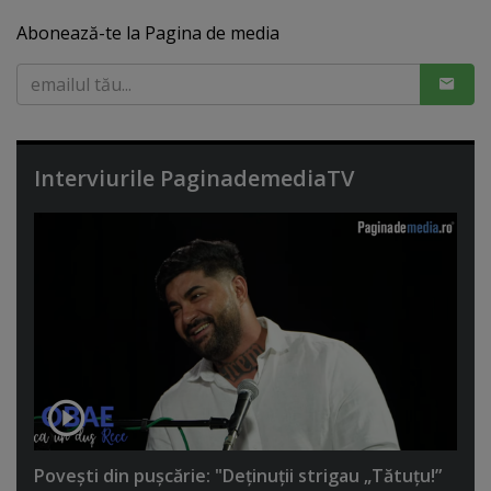
Abonează-te la Pagina de media
Interviurile PaginademediaTV
Poveşti din puşcărie: "Deţinuţii strigau „Tătuţu!”