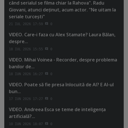
când serialul se filma chiar la Rahova". Radu
Giovani, atunci deţinut, acum actor. "Ne uitam la
seriale turceşti"
21 IUL 2026 17:59
0
VIDEO. Care-i faza cu Alex Stamate? Laura Bălan,
despre...
18 IUL 2026 15:55
0
VIDEO. Mihai Voinea - Recorder, despre problema
banilor de...
18 IUN 2026 16:27
0
VIDEO. Poate să fie presa înlocuită de AI? E AI-ul
bun...
17 IUN 2026 17:27
0
VIDEO. Andreea Esca se teme de inteligenţa
artificială?...
10 IUN 2026 18:07
0