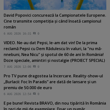
David Popovici concurează la Campionatele Europene.
Cine transmite competiţia şi când înoată campionul
român
6 AUG 2026 16:31
0
VIDEO. Ne-au dat Pepsi, le-am dat vin! De la prima
reclamă Pepsi cu Dem Rădulescu în valuri, la "nu mă-
nnebuni, Nea Nicu" şi spotul de 60 de ani în România!
Doze speciale, amintiri şi nostalgie (PROIECT SPECIAL)
7 AUG 2026 12:06
0
Pro TV pune dragostea la încercare. Reality-show-ul
„Burlacii: Foc în Paradis” are dată de lansare şi un
premiu de 50.000 de euro
6 AUG 2026 12:54
0
E pe bune! Revista BRAVO, din nou tipărită în România
în zeci de mii de exemplare. Doar un număr.