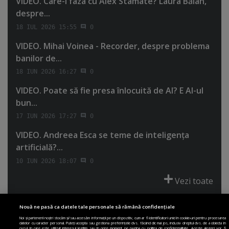
VIDEO. Care-i faza cu Alex Stamate? Laura Bălan,
despre...
18 IUL 2026 15:55
0
VIDEO. Mihai Voinea - Recorder, despre problema
banilor de...
18 IUN 2026 16:27
0
VIDEO. Poate să fie presa înlocuită de AI? E AI-ul
bun...
17 IUN 2026 17:27
0
VIDEO. Andreea Esca se teme de inteligenţa
artificială?...
10 IUN 2026 18:07
0
Vezi toate
Nouă ne pasă ca datele tale personale să rămână confidențiale
Noi și partenerii noștri stocăm și/sau accesăm informații pe un dispozitiv, cum ar fi identificatori unici în cookie-uri pentru procesarea
datelor cu caracter personal. Puteți accepta sau gestiona preferințele dvs. făcând clic mai jos, inclusiv dreptul dvs. de a obiecta în
cazul în care este utilizat interesul legitim sau în orice moment pe pagina cu politica de confidențialitate. Aceste alegeri vor fi