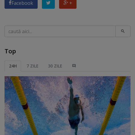
Facebook
+
Caută
Top
24H
7 ZILE
30 ZILE