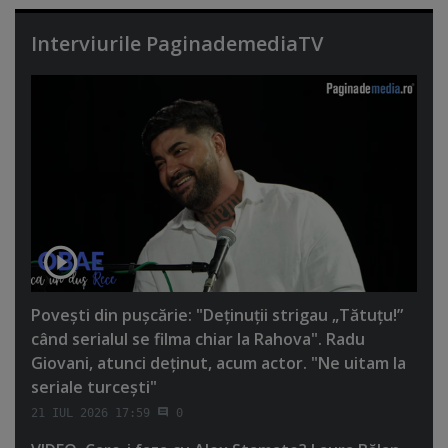
Interviurile PaginademediaTV
Poveşti din puşcărie: "Deţinuţii strigau „Tătuţu!”
când serialul se filma chiar la Rahova". Radu
Giovani, atunci deţinut, acum actor. "Ne uitam la
seriale turceşti"
21 IUL 2026 17:59
0