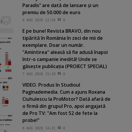
Paradis” are dată de lansare şi un
premiu de 50.000 de euro
6 AUG 2026 12:54
0
E pe bune! Revista BRAVO, din nou
tipărită în România în zeci de mii de
exemplare. Doar un număr.
"Amintirea" aleasă să fie adusă înapoi
într-o campanie inedită! Unde se
găseşte publicaţia (PROIECT SPECIAL)
7 AUG 2026 15:19
0
VIDEO. Produs în Studioul
Paginademedia. Cum a ajuns Roxana
Ciuhulescu la ProMotor? Dată afară de
o firmă din grupul Pro, apoi angajată
de Pro TV: "Am fost 52 de fete la
probe!"
6 AUG 2026 14:21
0