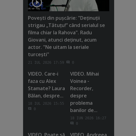
Poveşti din puşcărie: "Deţinuţii
strigau „Tătuţu!” când serialul se
filma chiar la Rahova". Radu
Giovani, atunci deţinut, acum
actor. "Ne uitam la seriale
turceşti"
21 IUL 2026 17:59
0
VIDEO. Care-i
VIDEO. Mihai
faza cu Alex
Voinea -
Stamate? Laura
Recorder,
Bălan, despre...
despre
problema
18 IUL 2026 15:55
banilor de...
0
18 IUN 2026 16:27
0
VIDEO. Poate să
VIDEO. Andreea