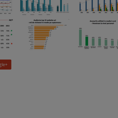
gle
+