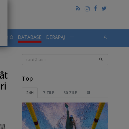
RADIO
DATABASE
DERAPAJ
Caută
ât
Top
ri
24H
7 ZILE
30 ZILE