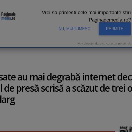
Vrei sa primesti cele mai importante stiri
Paginademedia.ro?
NU, MULTUMESC
PERMITE
CNA
INTERVIURI VIDEO
STUDIO VIDEO
AUDIENTE 
Nu colectam date cu caracter personal.
a sate au mai degrabă internet dec
de presă scrisă a scăzut de trei o
larg