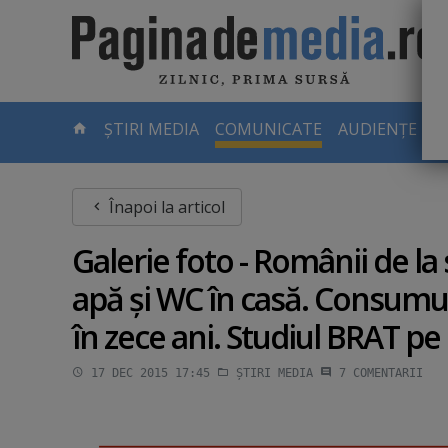
Skip
to
main
content
-
ȘTIRI MEDIA
COMUNICATE
AUDIENȚE TV
PAGINA
CURENTĂ
Înapoi la articol
Galerie foto - Românii de l
apă şi WC în casă. Consumul 
în zece ani. Studiul BRAT pe 
17 DEC 2015 17:45
ȘTIRI MEDIA
7
COMENTARII