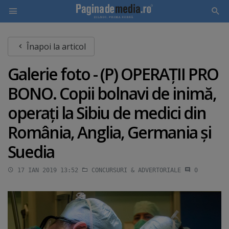
Skip
Înapoi la articol
to
main
Galerie foto - (P) OPERAŢII PRO
content
BONO. Copii bolnavi de inimă,
operaţi la Sibiu de medici din
România, Anglia, Germania şi
Suedia
17 IAN 2019 13:52
CONCURSURI & ADVERTORIALE
0