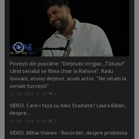
Poveşti din puşcărie: "Deţinuţii strigau „Tătuţu!”
când serialul se filma chiar la Rahova". Radu
Giovani, atunci deţinut, acum actor. "Ne uitam la
seriale turceşti"
21 IUL 2026 17:59
0
VIDEO. Care-i faza cu Alex Stamate? Laura Bălan,
despre...
18 IUL 2026 15:55
0
VIDEO. Mihai Voinea - Recorder, despre problema