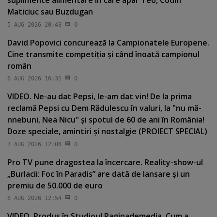
suplimente alimentare în care apar Teo, Codin
Maticiuc sau Buzdugan
5 AUG 2026 20:43
0
David Popovici concurează la Campionatele Europene.
Cine transmite competiţia şi când înoată campionul
român
6 AUG 2026 16:31
0
VIDEO. Ne-au dat Pepsi, le-am dat vin! De la prima
reclamă Pepsi cu Dem Rădulescu în valuri, la "nu mă-
nnebuni, Nea Nicu" şi spotul de 60 de ani în România!
Doze speciale, amintiri şi nostalgie (PROIECT SPECIAL)
7 AUG 2026 12:06
0
Pro TV pune dragostea la încercare. Reality-show-ul
„Burlacii: Foc în Paradis” are dată de lansare şi un
premiu de 50.000 de euro
6 AUG 2026 12:54
0
VIDEO. Produs în Studioul Paginademedia. Cum a