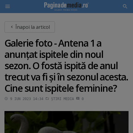
Skip
Înapoi la articol
to
main
Galerie foto - Antena 1 a
content
anunţat ispitele din noul
sezon. O fostă ispită de anul
trecut va fi şi în sezonul acesta.
Cine sunt ispitele feminine?
9 IUN 2023 14:34
ȘTIRI MEDIA
0