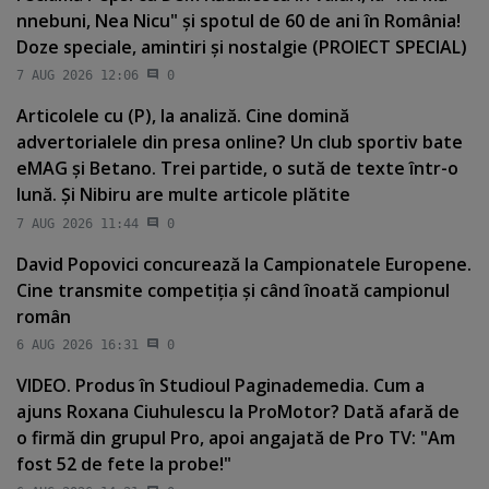
nnebuni, Nea Nicu" şi spotul de 60 de ani în România!
Doze speciale, amintiri şi nostalgie (PROIECT SPECIAL)
7 AUG 2026 12:06
0
Articolele cu (P), la analiză. Cine domină
advertorialele din presa online? Un club sportiv bate
eMAG şi Betano. Trei partide, o sută de texte într-o
lună. Şi Nibiru are multe articole plătite
7 AUG 2026 11:44
0
David Popovici concurează la Campionatele Europene.
Cine transmite competiţia şi când înoată campionul
român
6 AUG 2026 16:31
0
VIDEO. Produs în Studioul Paginademedia. Cum a
ajuns Roxana Ciuhulescu la ProMotor? Dată afară de
o firmă din grupul Pro, apoi angajată de Pro TV: "Am
fost 52 de fete la probe!"