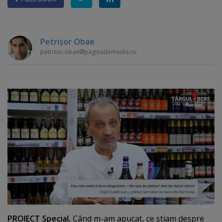
Petrişor Obae
petrisor.obae
paginademedia.ro
PROIECT Special.
Când m-am apucat, ce ştiam despre