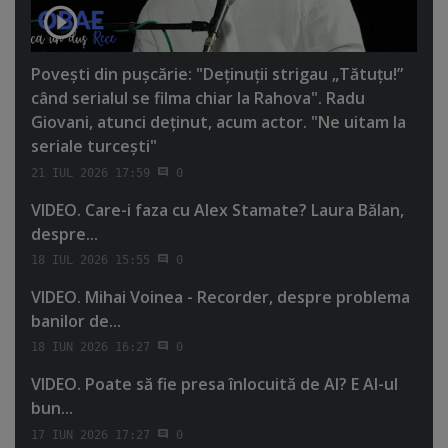
Poveşti din puşcărie: "Deţinuţii strigau „Tătuţu!”
când serialul se filma chiar la Rahova". Radu
Giovani, atunci deţinut, acum actor. "Ne uitam la
seriale turceşti"
21 IUL 2026 17:59
0
VIDEO. Care-i faza cu Alex Stamate? Laura Bălan,
despre...
18 IUL 2026 15:55
0
VIDEO. Mihai Voinea - Recorder, despre problema
banilor de...
18 IUN 2026 16:27
0
VIDEO. Poate să fie presa înlocuită de AI? E AI-ul
bun...
17 IUN 2026 17:27
0