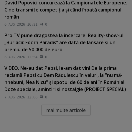
David Popovici concurează la Campionatele Europene.
Cine transmite competiţia şi când înoată campionul
român
6 AUG 2026 16:31
0
Pro TV pune dragostea la încercare. Reality-show-ul
„Burlacii: Foc în Paradis” are dată de lansare şi un
premiu de 50.000 de euro
6 AUG 2026 12:54
0
VIDEO. Ne-au dat Pepsi, le-am dat vin! De la prima
reclamă Pepsi cu Dem Rădulescu în valuri, la "nu mă-
nnebuni, Nea Nicu" şi spotul de 60 de ani în România!
Doze speciale, amintiri şi nostalgie (PROIECT SPECIAL)
7 AUG 2026 12:06
0
mai multe articole