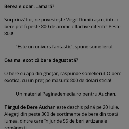
Berea e doar …amară?
Surprinzător, ne povesteşte Virgil Dumitraşcu, într-o
bere pot fi peste 800 de arome olfactive diferite! Peste
800!
“Este un univers fantastic”, spune somelierul.
Cea mai exotică bere degustată?
O bere cu apă din gheţar, răspunde somelierul. O bere
exotică, cu un preţ pe măsură: 800 de dolari sticla!
Un material Paginademedia.ro pentru
Auchan
.
Târgul de Bere Auchan
este deschis până pe 20 iulie.
Alegeţi din peste 300 de sortimente de bere din toată
lumea, dintre care în jur de 55 de beri artizanale
româneşti.