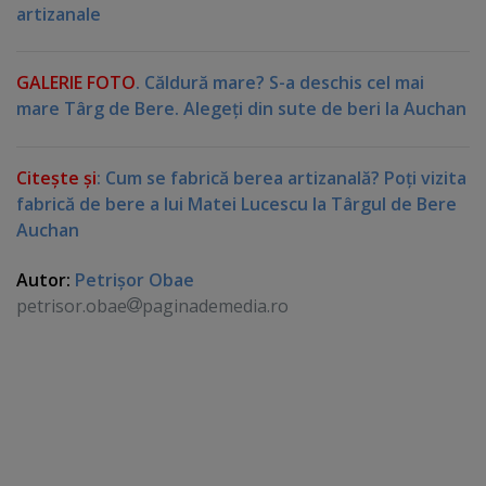
artizanale
GALERIE FOTO
. Căldură mare? S-a deschis cel mai
mare Târg de Bere. Alegeţi din sute de beri la Auchan
Citeşte şi
:
Cum se fabrică berea artizanală? Poţi vizita
fabrică de bere a lui Matei Lucescu la Târgul de Bere
Auchan
Autor:
Petrişor Obae
petrisor.obae
paginademedia.ro