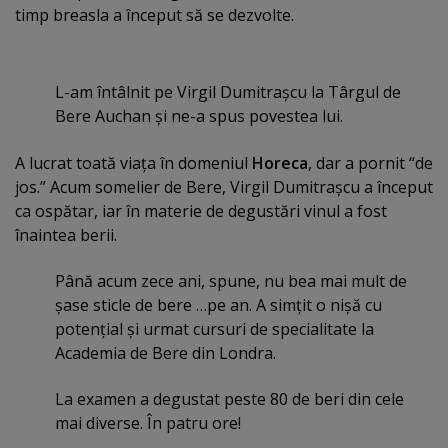
timp breasla a început să se dezvolte.
L-am întâlnit pe Virgil Dumitraşcu la Târgul de
Bere Auchan şi ne-a spus povestea lui.
A lucrat toată viaţa în domeniul
Horeca
, dar a pornit “de
jos.” Acum somelier de Bere, Virgil Dumitraşcu a început
ca ospătar, iar în materie de degustări vinul a fost
înaintea berii.
Până acum zece ani, spune, nu bea mai mult de
şase sticle de bere …pe an. A simţit o nişă cu
potenţial şi urmat cursuri de specialitate la
Academia de Bere din Londra.
La examen a degustat peste 80 de beri din cele
mai diverse. În patru ore!