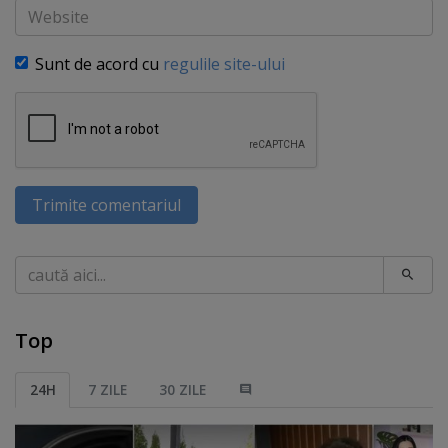
Website
Sunt de acord cu
regulile site-ului
Trimite comentariul
Caută
Top
24H
7 ZILE
30 ZILE