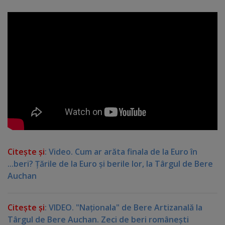
Citeşte şi
: Video. Cum ar arăta finala de la Euro în
...beri? Ţările de la Euro şi berile lor, la Târgul de Bere
Auchan
Citeşte şi
: VIDEO. "Naţionala" de Bere Artizanală la
Târgul de Bere Auchan. Zeci de beri româneşti