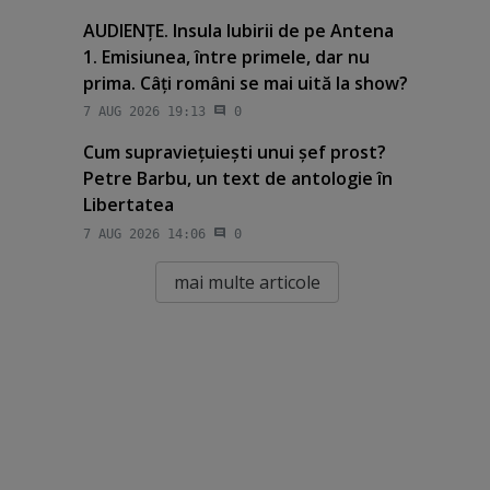
AUDIENŢE. Insula Iubirii de pe Antena
1. Emisiunea, între primele, dar nu
prima. Câţi români se mai uită la show?
7 AUG 2026 19:13
0
Cum supravieţuieşti unui şef prost?
Petre Barbu, un text de antologie în
Libertatea
7 AUG 2026 14:06
0
mai multe articole