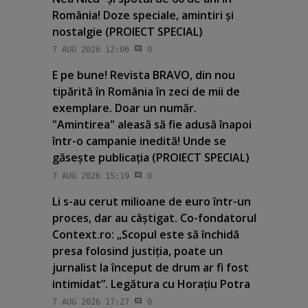
România! Doze speciale, amintiri şi
nostalgie (PROIECT SPECIAL)
7 AUG 2026 12:06
0
E pe bune! Revista BRAVO, din nou
tipărită în România în zeci de mii de
exemplare. Doar un număr.
"Amintirea" aleasă să fie adusă înapoi
într-o campanie inedită! Unde se
găseşte publicaţia (PROIECT SPECIAL)
7 AUG 2026 15:19
0
Li s-au cerut milioane de euro într-un
proces, dar au câştigat. Co-fondatorul
Context.ro: „Scopul este să închidă
presa folosind justiţia, poate un
jurnalist la început de drum ar fi fost
intimidat”. Legătura cu Horaţiu Potra
7 AUG 2026 17:27
0