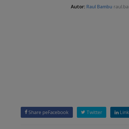
Autor:
Raul Bambu
raul.b
Share pe
Facebook
Twitter
Link