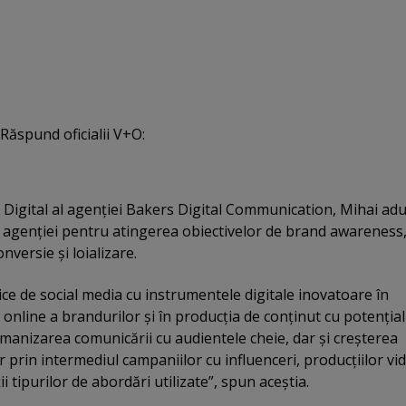
 Răspund oficialii V+O:
f Digital al agenţiei Bakers Digital Communication, Mihai ad
or agenţiei pentru atingerea obiectivelor de brand awareness
nversie şi loializare.
asice de social media cu instrumentele digitale inovatoare în
i online a brandurilor şi în producţia de conţinut cu potenţial
umanizarea comunicării cu audientele cheie, dar şi creşterea
r prin intermediul campaniilor cu influenceri, producţiilor vi
ţii tipurilor de abordări utilizate”, spun aceştia.