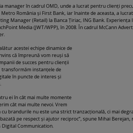
edia manager în cadrul OMD, unde a lucrat pentru clienţi pre
etro România şi First Bank, iar înainte de aceasta, a lucrat
ing Manager (Retail) la Banca Ţiriac, ING Bank. Experienţa l
ouchPoint Media (JWT/WPP), în 2008. În cadrul McCann Advert
er.
alătur acestei echipe dinamice de
onvins că împreună vom reuşi să
panii de succes pentru clienţii
să transformăm instanţele de
gitale în puncte de interes şi
.
ntru ei în cât mai multe momente
erim cât mai multe nevoi. Vrem
a cu brandurile nu este una strict tranzacţională, ci mai deg
azată pe respect şi ajutor reciproc”, spune Mihai Berejan, 
s Digital Communication.