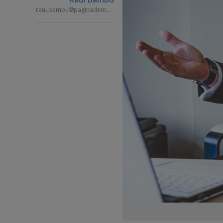
raul.bambu
paginademedia.ro