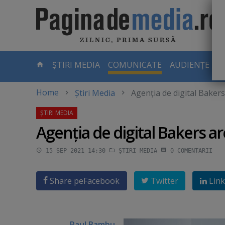
Skip
to
main
content
-
ȘTIRI MEDIA
COMUNICATE
AUDIENȚE TV
PAGINA
CURENTĂ
Home
Știri Media
Agenţia de digital Baker
Agenţia de digital Bakers a
15 SEP 2021 14:30
ȘTIRI MEDIA
0
COMENTARII
Share pe
Facebook
Twitter
Link
Raul Bambu