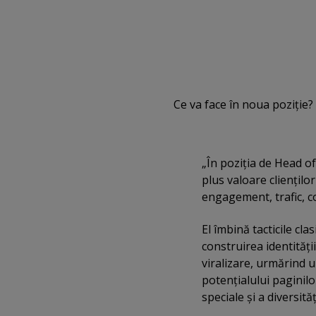
Ce va face în noua poziţie?
„În poziţia de Head o
plus valoare clienţil
engagement, trafic, co
El îmbină tacticile cl
construirea identităţi
viralizare, urmărind 
potenţialului paginilo
speciale şi a diversită