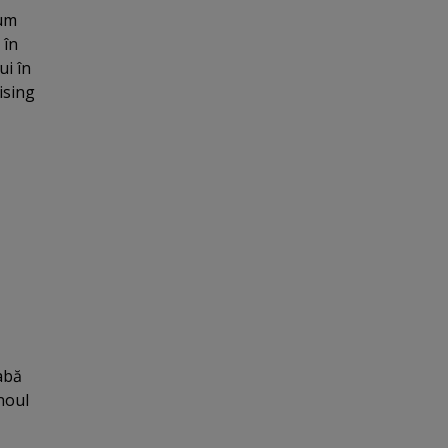
cum
 în
ui în
ising
rabă
noul