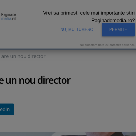
Vrei sa primesti cele mai importante stiri
Paginademedia.ro?
NU, MULTUMESC
PERMITE
CNA
INTERVIURI VIDEO
STUDIO VIDEO
AUDIENTE 
Nu colectam date cu caracter personal.
s are un nou director
re un nou director
edin