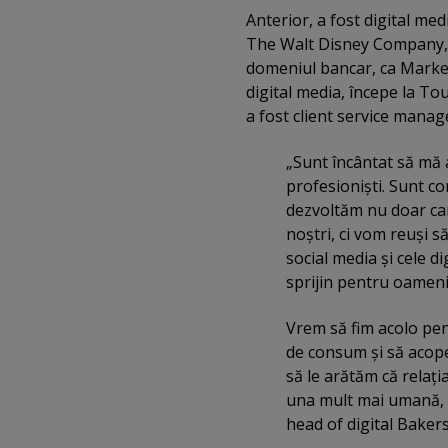
Anterior, a fost digital m
The Walt Disney Company, M
domeniul bancar, ca Market
digital media, începe la T
a fost client service manag
„Sunt încântat să mă 
profesionişti. Sunt c
dezvoltăm nu doar cam
noştri, ci vom reuşi 
social media şi cele di
sprijin pentru oameni
Vrem să fim acolo pe
de consum şi să acop
să le arătăm că relaţi
una mult mai umană, b
head of digital Baker