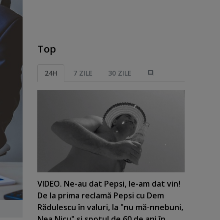
Top
24H
7 ZILE
30 ZILE
VIDEO. Ne-au dat Pepsi, le-am dat vin!
De la prima reclamă Pepsi cu Dem
Rădulescu în valuri, la "nu mă-nnebuni,
Nea Nicu" şi spotul de 60 de ani în