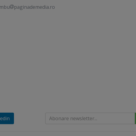
ambu
paginademedia.ro
edin