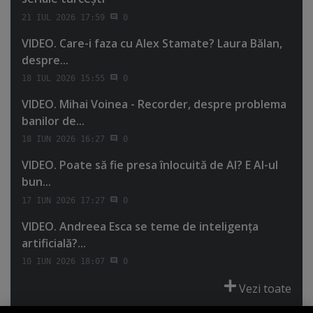
21 IUL 2026 17:59
0
VIDEO. Care-i faza cu Alex Stamate? Laura Bălan,
despre...
18 IUL 2026 15:55
0
VIDEO. Mihai Voinea - Recorder, despre problema
banilor de...
18 IUN 2026 16:27
0
VIDEO. Poate să fie presa înlocuită de AI? E AI-ul
bun...
17 IUN 2026 17:27
0
VIDEO. Andreea Esca se teme de inteligenţa
artificială?...
10 IUN 2026 18:07
0
Vezi toate