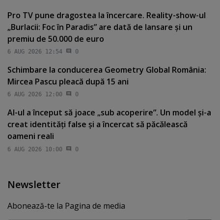
Pro TV pune dragostea la încercare. Reality-show-ul
„Burlacii: Foc în Paradis” are dată de lansare şi un
premiu de 50.000 de euro
6 AUG 2026 12:54
0
Schimbare la conducerea Geometry Global România:
Mircea Pascu pleacă după 15 ani
6 AUG 2026 12:00
0
AI-ul a început să joace „sub acoperire”. Un model şi-a
creat identităţi false şi a încercat să păcălească
oameni reali
6 AUG 2026 10:00
0
Newsletter
Abonează-te la Pagina de media