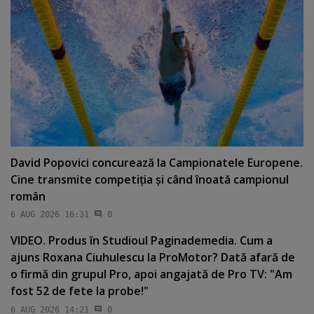
David Popovici concurează la Campionatele Europene.
Cine transmite competiţia şi când înoată campionul
român
6 AUG 2026 16:31
0
VIDEO. Produs în Studioul Paginademedia. Cum a
ajuns Roxana Ciuhulescu la ProMotor? Dată afară de
o firmă din grupul Pro, apoi angajată de Pro TV: "Am
fost 52 de fete la probe!"
6 AUG 2026 14:21
0