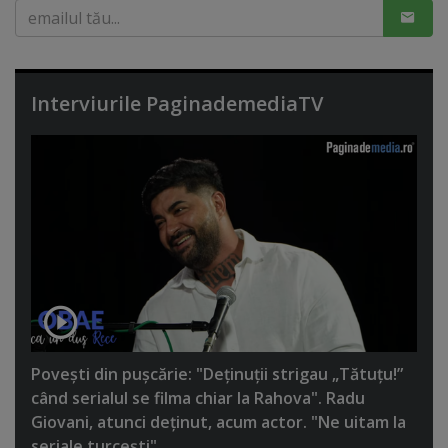
Interviurile PaginademediaTV
Poveşti din puşcărie: "Deţinuţii strigau „Tătuţu!”
când serialul se filma chiar la Rahova". Radu
Giovani, atunci deţinut, acum actor. "Ne uitam la
seriale turceşti"