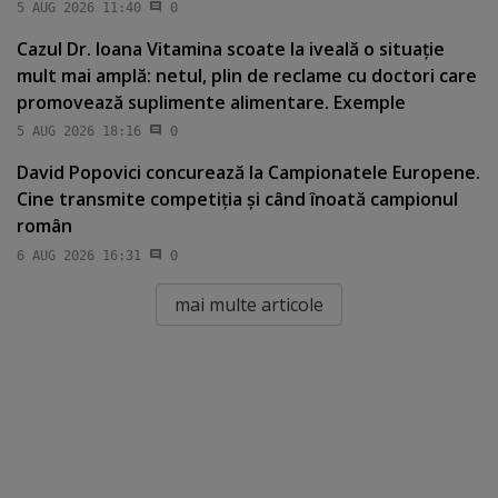
5 AUG 2026 11:40
0
Cazul Dr. Ioana Vitamina scoate la iveală o situaţie
mult mai amplă: netul, plin de reclame cu doctori care
promovează suplimente alimentare. Exemple
5 AUG 2026 18:16
0
David Popovici concurează la Campionatele Europene.
Cine transmite competiţia şi când înoată campionul
român
6 AUG 2026 16:31
0
mai multe articole