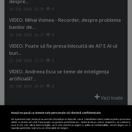
despre...
18 IUL 2026 15:55
0
VIDEO. Mihai Voinea - Recorder, despre problema
banilor de...
18 IUN 2026 16:27
0
VIDEO. Poate să fie presa înlocuită de AI? E AI-ul
bun...
17 IUN 2026 17:27
0
VIDEO. Andreea Esca se teme de inteligenţa
artificială?...
10 IUN 2026 18:07
0
Vezi toate
Nouă ne pasă ca datele tale personale să rămână confidențiale
Noi și partenerii noștri stocăm și/sau accesăm informații pe un dispozitiv, cum ar fi identificatori unici în cookie-uri pentru procesarea
datelor cu caracter personal. Puteți accepta sau gestiona preferințele dvs. făcând clic mai jos, inclusiv dreptul dvs. de a obiecta în
cazul în care este utilizat interesul legitim sau în orice moment pe pagina cu politica de confidențialitate. Aceste alegeri vor fi
PRIMA PAGINĂ
POLITICA DE COLECTARE ACORD COOKIE
raportate partenerilor noștri și nu vor afecta datele de navigare.