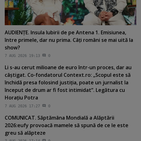
AUDIENŢE. Insula Iubirii de pe Antena 1. Emisiunea,
între primele, dar nu prima. Câţi români se mai uită la
show?
7 AUG 2026 19:13
0
Li s-au cerut milioane de euro într-un proces, dar au
câştigat. Co-fondatorul Context.ro: „Scopul este să
închidă presa folosind justiţia, poate un jurnalist la
început de drum ar fi fost intimidat”. Legătura cu
Horaţiu Potra
7 AUG 2026 17:27
0
COMUNICAT. Săptămâna Mondială a Alăptării
2026:eufy provoacă mamele să spună de ce le este
greu să alăpteze