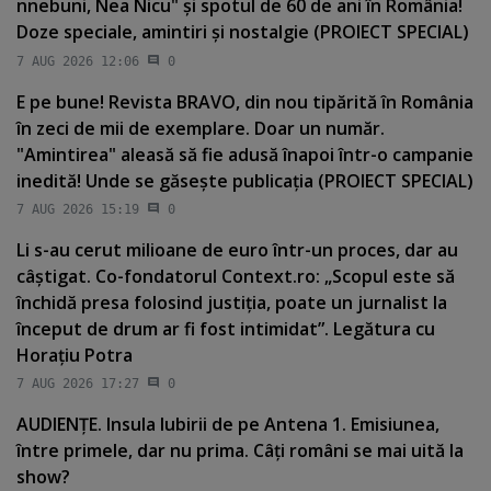
nnebuni, Nea Nicu" şi spotul de 60 de ani în România!
Doze speciale, amintiri şi nostalgie (PROIECT SPECIAL)
7 AUG 2026 12:06
0
E pe bune! Revista BRAVO, din nou tipărită în România
în zeci de mii de exemplare. Doar un număr.
"Amintirea" aleasă să fie adusă înapoi într-o campanie
inedită! Unde se găseşte publicaţia (PROIECT SPECIAL)
7 AUG 2026 15:19
0
Li s-au cerut milioane de euro într-un proces, dar au
câştigat. Co-fondatorul Context.ro: „Scopul este să
închidă presa folosind justiţia, poate un jurnalist la
început de drum ar fi fost intimidat”. Legătura cu
Horaţiu Potra
7 AUG 2026 17:27
0
AUDIENŢE. Insula Iubirii de pe Antena 1. Emisiunea,
între primele, dar nu prima. Câţi români se mai uită la
show?