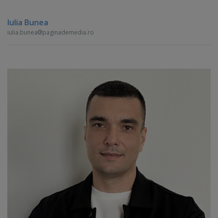
Iulia Bunea
iulia.bunea
paginademedia.ro