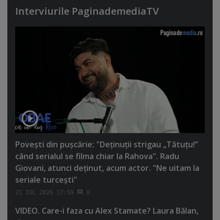
Interviurile PaginademediaTV
Poveşti din puşcărie: "Deţinuţii strigau „Tătuţu!”
când serialul se filma chiar la Rahova". Radu
Giovani, atunci deţinut, acum actor. "Ne uitam la
seriale turceşti"
21 IUL 2026 17:59
0
VIDEO. Care-i faza cu Alex Stamate? Laura Bălan,