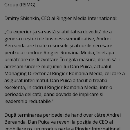
Group (RSMG).
Dmitry Shishkin, CEO al Ringier Media International:
„Cu experienţa sa vastă şi abilitatea dovedită de a
genera creşteri de business semnificative, Andrei
Bereanda are toate resursele şi atuurile necesare
pentru a conduce Ringier România Media, în etapa
următoare de dezvoltare. În egala masura, dorim să-i
adresăm sincere mulţumiri lui Dan Puica, actualul
Managing Director al Ringier România Media, cel care a
asigurat interimatul. Dan Puica a făcut o treabă
excelentă, în cadrul Ringier România Media, într-o
perioadă delicată, dand dovada de implicare si
leadership redutabile.”
După terminarea perioadei de hand over către Andrei
Bereanda, Dan Puica va reveni la poziţia de CEO al
imobiliare.ro, un produs parte a Ringier International