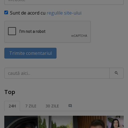
Sunt de acord cu
regulile site-ului
Trimite comentariul
Caută
Top
24H
7 ZILE
30 ZILE