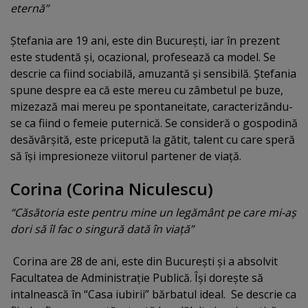
eternă”
Ştefania are 19 ani, este din Bucureşti, iar în prezent
este studentă şi, ocazional, profesează ca model. Se
descrie ca fiind sociabilă, amuzantă şi sensibilă. Ştefania
spune despre ea că este mereu cu zâmbetul pe buze,
mizezază mai mereu pe spontaneitate, caracterizându-
se ca fiind o femeie puternică. Se consideră o gospodină
desăvârşită, este pricepută la gătit, talent cu care speră
să îşi impresioneze viitorul partener de viaţă.
Corina (Corina Niculescu)
“Căsătoria este pentru mine un legământ pe care mi-aş
dori să îl fac o singură dată în viaţă”
Corina are 28 de ani, este din Bucureşti şi a absolvit
Facultatea de Administraţie Publică. Îşi doreşte să
intalnească în “Casa iubirii” bărbatul ideal. Se descrie ca