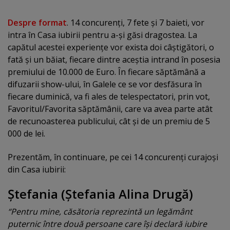
Despre format
. 14 concurenţi, 7 fete şi 7 baieti, vor
intra în Casa iubirii pentru a-şi găsi dragostea. La
capătul acestei experienţe vor exista doi câştigători, o
fată şi un băiat, fiecare dintre aceştia intrand în posesia
premiului de 10.000 de Euro. În fiecare săptămână a
difuzarii show-ului, în Galele ce se vor desfăsura în
fiecare duminică, va fi ales de telespectatori, prin vot,
Favoritul/Favorita săptămânii, care va avea parte atât
de recunoasterea publicului, cât şi de un premiu de 5
000 de lei.
Prezentăm, în continuare, pe cei 14 concurenţi curajoşi
din Casa iubirii:
Ştefania (Ştefania Alina Drugă)
“Pentru mine, căsătoria reprezintă un legământ
puternic între două persoane care îşi declară iubire