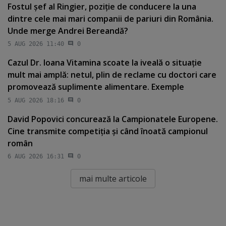
Fostul şef al Ringier, poziţie de conducere la una
dintre cele mai mari companii de pariuri din România.
Unde merge Andrei Bereandă?
5 AUG 2026 11:40
0
Cazul Dr. Ioana Vitamina scoate la iveală o situaţie
mult mai amplă: netul, plin de reclame cu doctori care
promovează suplimente alimentare. Exemple
5 AUG 2026 18:16
0
David Popovici concurează la Campionatele Europene.
Cine transmite competiţia şi când înoată campionul
român
6 AUG 2026 16:31
0
mai multe articole