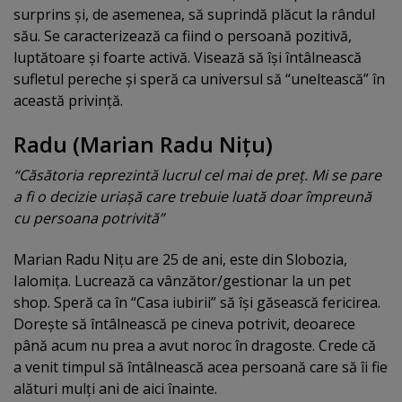
surprins şi, de asemenea, să suprindă plăcut la rândul
său. Se caracterizează ca fiind o persoană pozitivă,
luptătoare şi foarte activă. Visează să îşi întâlnească
sufletul pereche şi speră ca universul să “uneltească” în
această privinţă.
Radu (Marian Radu Niţu)
“Căsătoria reprezintă lucrul cel mai de preţ. Mi se pare
a fi o decizie uriaşă care trebuie luată doar împreună
cu persoana potrivită”
Marian Radu Niţu are 25 de ani, este din Slobozia,
Ialomiţa. Lucrează ca vânzător/gestionar la un pet
shop. Speră ca în “Casa iubirii” să îşi găsească fericirea.
Doreşte să întâlnească pe cineva potrivit, deoarece
până acum nu prea a avut noroc în dragoste. Crede că
a venit timpul să întâlnească acea persoană care să îi fie
alături mulţi ani de aici înainte.