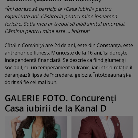
“Îmi doresc să particip la <Casa Iubirii> pentru
experienţe noi. Căsătoria pentru mine înseamnă
fericire. Soţia mea ar trebui să aibă simţul umorului.
Căminul pentru mine este … liniştea”
Cătălin Comăniţă are 24 de ani, este din Constanţa, este
antrenor de fitness. Munceşte de la 16 ani, îşi doreşte
independenţă financiară. Se descrie ca fiind glumeţ şi
sociabil, cu un temperament vulcanic, iar într-o relaţie îl
deranjează lipsa de încredere, gelozia. Întotdeauna şi-a
dorit să fie cel mai bun.
GALERIE FOTO. Concurenţi
Casa iubirii de la Kanal D