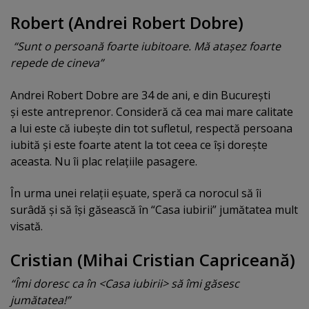
Robert
(
Andrei Robert Dobre)
“Sunt o persoană foarte iubitoare. Mă ataşez foarte
repede de cineva”
Andrei Robert Dobre are 34 de ani, e din Bucureşti
şi este antreprenor. Consideră că cea mai mare calitate
a lui este că iubeşte din tot sufletul, respectă persoana
iubită şi este foarte atent la tot ceea ce îşi doreşte
aceasta. Nu îi plac relaţiile pasagere.
În urma unei relaţii eşuate, speră ca norocul să îi
surâdă şi să îşi găsească în “Casa iubirii” jumătatea mult
visată.
Cristian (Mihai Cristian Capricean
ă)
“Îmi doresc ca în <Casa iubirii> să îmi găsesc
jumătatea!”