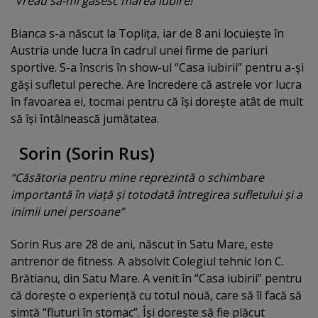
“Vreau să-mi găsesc marea iubire!”
Bianca s-a născut la Topliţa, iar de 8 ani locuieşte în
Austria unde lucra în cadrul unei firme de pariuri
sportive. S-a înscris în show-ul “Casa iubirii” pentru a-şi
găşi sufletul pereche. Are încredere că astrele vor lucra
în favoarea ei, tocmai pentru că îşi doreşte atât de mult
să îşi întâlnească jumătatea.
Sorin (Sorin Rus)
“Căsătoria pentru mine reprezintă o schimbare
importantă în viaţă şi totodată întregirea sufletului şi a
inimii unei persoane”
Sorin Rus are 28 de ani, născut în Satu Mare, este
antrenor de fitness. A absolvit Colegiul tehnic Ion C.
Brătianu, din Satu Mare. A venit în “Casa iubirii” pentru
că doreşte o experienţă cu totul nouă, care să îl facă să
simtă “fluturi în stomac”. Îşi doreşte să fie plăcut