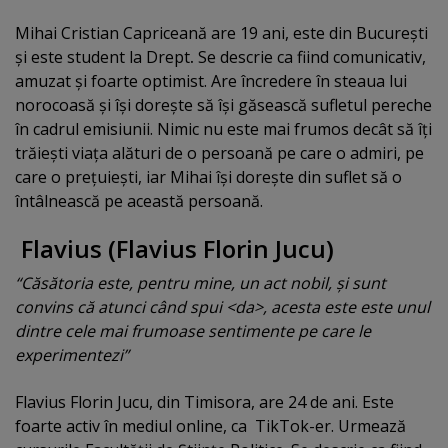
Mihai Cristian Capriceană are 19 ani, este din Bucureşti
şi este student la Drept
.
Se descrie ca fiind comunicativ,
amuzat şi foarte optimist. Are încredere în steaua lui
norocoasă şi îşi doreşte să îşi găsească sufletul pereche
în cadrul emisiunii. Nimic nu este mai frumos decât să îţi
trăieşti viaţa alături de o persoană pe care o admiri, pe
care o preţuieşti, iar Mihai îşi doreşte din suflet să o
întâlnească pe această persoană.
Flavius (Flavius Florin Jucu)
“Căsătoria este, pentru mine, un act nobil, şi sunt
convins că atunci când spui <da>, acesta este este unul
dintre cele mai frumoase sentimente pe care le
experimentezi”
Flavius Florin Jucu, din Timisora, are 24 de ani. Este
foarte activ în mediul online, ca TikTok-er. Urmează