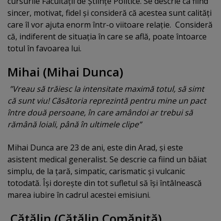
cursurile Facultăţii de Ştiinţe Politice. Se descrie ca fiind
sincer, motivat, fidel şi consideră că acestea sunt calităţi
care îl vor ajuta enorm într-o viitoare relaţie. Consideră
că, indiferent de situaţia în care se află, poate întoarce
totul în favoarea lui.
Mihai (Mihai Dunca)
”Vreau să trăiesc la intensitate maximă totul, să simt
că sunt viu! Căsătoria reprezintă pentru mine un pact
între două persoane, în care amândoi ar trebui să
rămână loiali, până în ultimele clipe”
Mihai Dunca are 23 de ani, este din Arad, şi este
asistent medical generalist. Se descrie ca fiind un băiat
simplu, de la ţară, simpatic, carismatic şi vulcanic
totodată. Îşi doreşte din tot sufletul să îşi întâlnească
marea iubire în cadrul acestei emisiuni.
C
ă
tălin (Cătălin Com
ă
niţă)