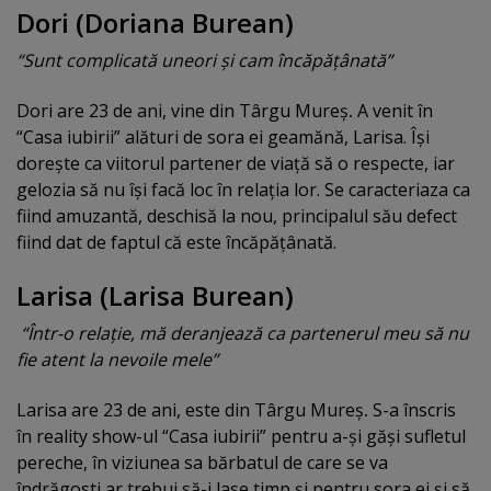
Dori (Doriana Burean
)
“Sunt complicată uneori şi cam încăpăţânată”
Dori are 23 de ani, vine din Târgu Mureş
.
A venit în
“Casa iubirii” alături de sora ei geamănă, Larisa. Îşi
doreşte ca viitorul partener de viaţă să o respecte, iar
gelozia să nu îşi facă loc în relaţia lor. Se caracteriaza ca
fiind amuzantă, deschisă la nou, principalul său defect
fiind dat de faptul că este încăpăţânată.
Larisa (Larisa Burean)
“Într-o relaţie, mă deranjează ca partenerul meu să nu
fie atent la nevoile mele”
Larisa are 23 de ani, este din Târgu Mureş
.
S-a înscris
în reality show-ul “Casa iubirii” pentru a-şi găşi sufletul
pereche, în viziunea sa bărbatul de care se va
îndrăgosti ar trebui să-i lase timp şi pentru sora ei şi să