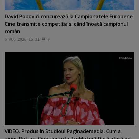
David Popovici concurează la Campionatele Europene.
Cine transmite competiţia şi când înoată campionul
român
6 AUG 2026 16:31
0
VIDEO. Produs în Studioul Paginademedia. Cum a
ajuns Roxana Ciuhulescu la ProMotor? Dată afară de