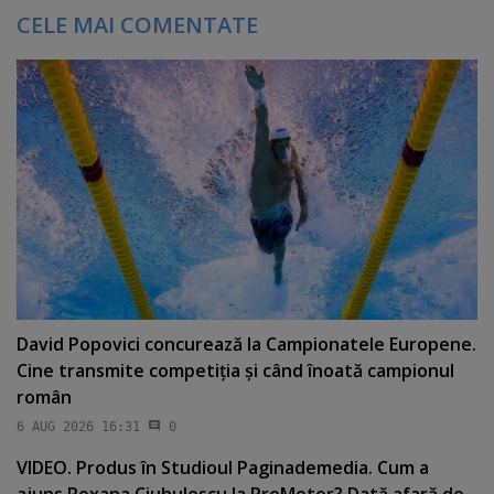
CELE MAI COMENTATE
David Popovici concurează la Campionatele Europene.
Cine transmite competiţia şi când înoată campionul
român
6 AUG 2026 16:31
0
VIDEO. Produs în Studioul Paginademedia. Cum a
ajuns Roxana Ciuhulescu la ProMotor? Dată afară de