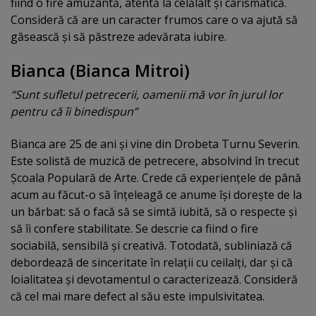
fiind o fire amuzantă, atentă la celălalt şi carismatică.
Consideră că are un caracter frumos care o va ajută să
găsească şi să păstreze adevărata iubire.
Bianca (Bianca Mitroi)
“Sunt sufletul petrecerii, oamenii mă vor în jurul lor
pentru că îi binedispun”
Bianca are 25 de ani şi vine din Drobeta Turnu Severin.
Este solistă de muzică de petrecere, absolvind în trecut
Şcoala Populară de Arte. Crede că experienţele de până
acum au făcut-o să înţeleagă ce anume îşi doreşte de la
un bărbat: să o facă să se simtă iubită, să o respecte şi
să îi confere stabilitate. Se descrie ca fiind o fire
sociabilă, sensibilă şi creativă. Totodată, subliniază că
debordează de sinceritate în relaţii cu ceilalţi, dar şi că
loialitatea şi devotamentul o caracterizează. Consideră
că cel mai mare defect al său este impulsivitatea.