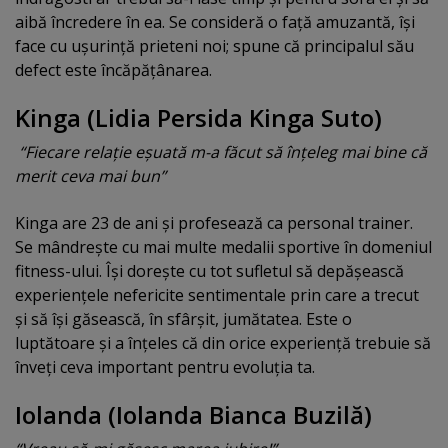
aibă încredere în ea. Se consideră o faţă amuzantă, îşi
face cu uşurinţă prieteni noi; spune că principalul său
defect este încăpăţânarea.
Kinga (Lidia Persida Kinga Suto)
“Fiecare relaţie eşuată m-a făcut să înţeleg mai bine că
merit ceva mai bun”
Kinga are 23 de ani şi profesează ca personal trainer.
Se mândreşte cu mai multe medalii sportive în domeniul
fitness-ului. Îşi doreşte cu tot sufletul să depăşească
experienţele nefericite sentimentale prin care a trecut
şi să îşi găsească, în sfârşit, jumătatea. Este o
luptătoare şi a înţeles că din orice experienţă trebuie să
înveţi ceva important pentru evoluţia ta.
Iolanda (Iolanda Bianca Buzilă)