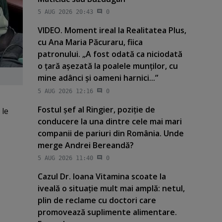
5 AUG 2026 20:43
0
VIDEO. Moment ireal la Realitatea Plus,
cu Ana Maria Păcuraru, fiica
patronului. „A fost odată ca niciodată
o ţară aşezată la poalele munţilor, cu
mine adânci şi oameni harnici...”
5 AUG 2026 12:16
0
Fostul şef al Ringier, poziţie de
 le
conducere la una dintre cele mai mari
companii de pariuri din România. Unde
merge Andrei Bereandă?
5 AUG 2026 11:40
0
Cazul Dr. Ioana Vitamina scoate la
iveală o situaţie mult mai amplă: netul,
plin de reclame cu doctori care
promovează suplimente alimentare.