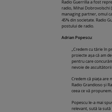
Radio Guerrilla a fost repre
radio, Mihai Dobrovolschi (
managing partner, omul car
45% din societate. Radio Gu
postului de radio.
Adrian Popescu
:
„Credem cu tărie în pr
proiecte aşa că am dec
pentru care concurăm 
nevoie de ascultătorii
Credem că piaţa are n
Radio Grandioso şi R
ceea ce vă propunem. 
Popescu le-a mai spu
relevant, sută la sută