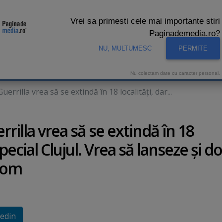
Vrei sa primesti cele mai importante stiri
Paginademedia.ro?
NU, MULTUMESC
PERMITE
CNA
INTERVIURI VIDEO
STUDIO VIDEO
AUDIENTE 
Nu colectam date cu caracter personal.
rilla vrea să se extindă în 18 localităţi, dar...
illa vrea să se extindă în 18
 special Clujul. Vrea să lanseze şi d
Biom
edin