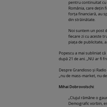
pentru continuitat cu 
România, care deţin fi
forţa financiară, au s
din străinătate.
Noi suntem un post de
fiecare zi cu aceste t
piaţa de publicitate, a
Popescu a mai subliniat că 
după 21 de ani. „NU ar fi fr
Despre Grandioso şi Radio 
„nu de mass-market, nu de 
Mihai Dobrovolschi
:
„Clujul rămâne o gaur
Demografic vorbin, es