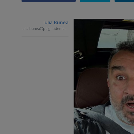
Iulia Bunea
iulia.bunea
paginademedia.ro