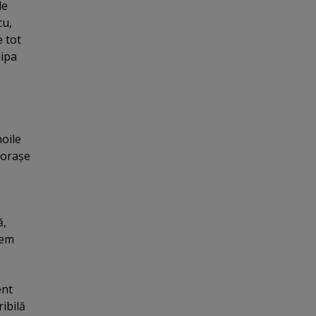
de
cu,
 tot
hipa
noile
 oraşe
ă,
cem
ent
ribilă