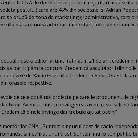
zentat la CNA de doi dintre acţionarii majoritari ai postului 
vedeta postului) care are 45% din societate, şi Adrian Popes
e se ocupă de zona de marketing şi administrativă, care are
errilla mai are nouă acţionari minoritari, toţi oameni din ec
odusul nostru editorial unic, rafinat în 21 de ani, credem în 
is să participăm la concurs. Credem că ascultătorii din noile
au nevoie de Radio Guerrilla. Credem că Radio Guerrilla are
 din oraşele respective.
evoie de cele două noi proiecte pe care le propunem, de niş
adio Biom. Avem dorinţa, convingerea, avem resursele să fa
Credem că binele învinge dar trebuie ajutat puţin.”
s membrilor CNA: „Suntem singurul post de radio independ
 românesc şi neafiliat unui trust. Suntem într-o competiţie te