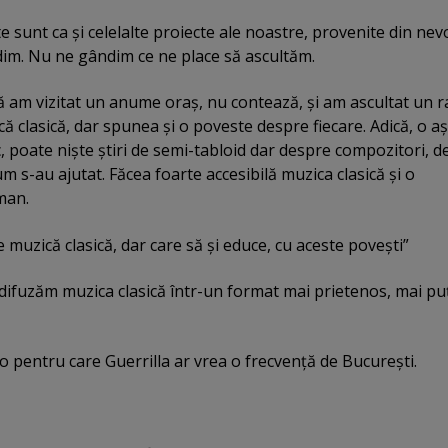
e sunt ca şi celelalte proiecte ale noastre, provenite din nev
dim. Nu ne gândim ce ne place să ascultăm.
am vizitat un anume oraş, nu contează, şi am ascultat un r
ă clasică, dar spunea şi o poveste despre fiecare. Adică, o a
c, poate nişte ştiri de semi-tabloid dar despre compozitori, 
um s-au ajutat. Făcea foarte accesibilă muzica clasică şi o
uman.
 muzică clasică, dar care să şi educe, cu aceste poveşti”
 difuzăm muzica clasică într-un format mai prietenos, mai pu
o pentru care Guerrilla ar vrea o frecvenţă de Bucureşti.