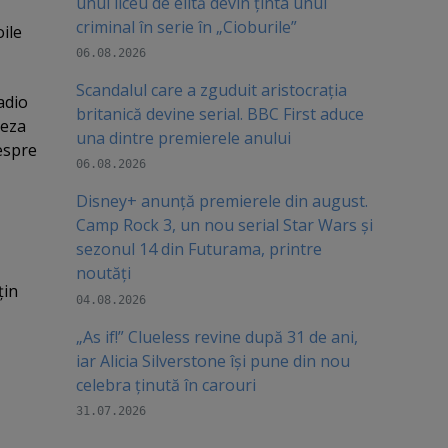
unui liceu de elită devin ținta unui
criminal în serie în „Cioburile”
oile
06.08.2026
Scandalul care a zguduit aristocrația
adio
britanică devine serial. BBC First aduce
şeza
una dintre premierele anului
despre
06.08.2026
Disney+ anunță premierele din august.
Camp Rock 3, un nou serial Star Wars și
sezonul 14 din Futurama, printre
noutăți
ţin
04.08.2026
„As if!” Clueless revine după 31 de ani,
iar Alicia Silverstone își pune din nou
celebra ținută în carouri
31.07.2026