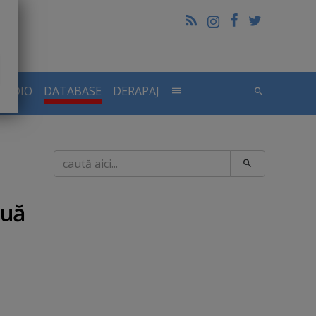
RADIO
DATABASE
DERAPAJ
Caută
ouă