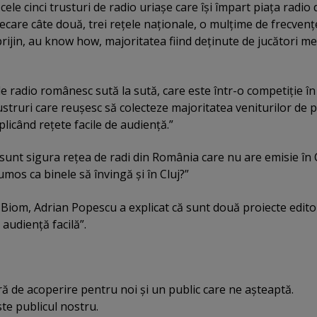
cele cinci trusturi de radio uriaşe care îşi împart piaţa radio 
ecare câte două, trei reţele naţionale, o mulţime de frecvenţ
prijin, au know how, majoritatea fiind deţinute de jucători m
 radio românesc sută la sută, care este într-o competiţie în
rustruri care reuşesc să colecteze majoritatea veniturilor de 
plicând reţete facile de audienţă.”
sunt sigura reţea de radi din România care nu are emisie în C
umos ca binele să învingă şi în Cluj?”
Biom, Adrian Popescu a explicat că sunt două proiecte editor
audienţă facilă”.
ă de acoperire pentru noi şi un public care ne aşteaptă.
te publicul nostru.