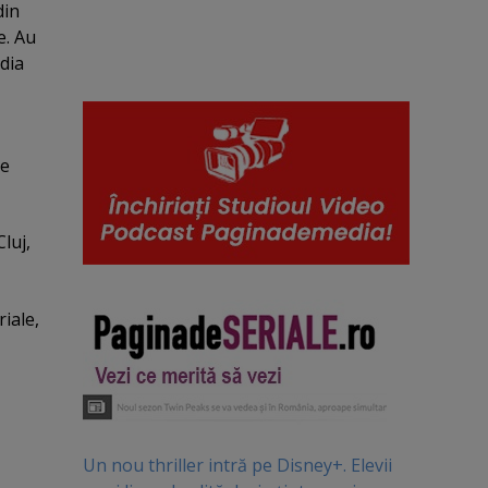
din
e. Au
edia
pe
luj,
iale,
Un nou thriller intră pe Disney+. Elevii