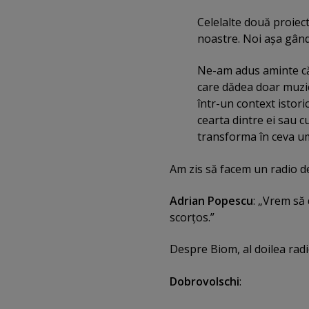
Celelalte două proiect
noastre. Noi aşa gân
Ne-am adus aminte că 
care dădea doar muzic
într-un context istori
cearta dintre ei sau c
transforma în ceva 
Am zis să facem un radio de
Adrian Popescu
: „Vrem să
scorţos.”
Despre Biom, al doilea radi
Dobrovolschi
: