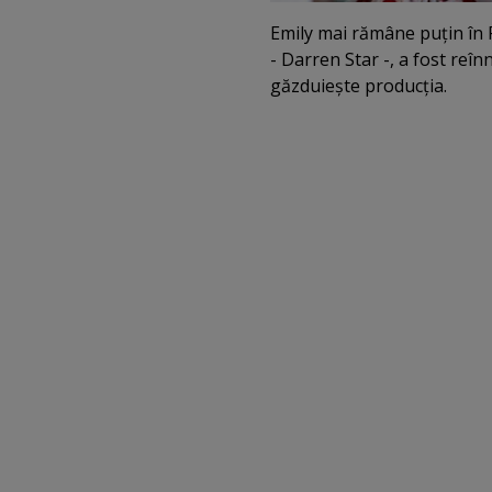
Emily mai rămâne puţin în P
- Darren Star -, a fost reî
găzduieşte producţia.