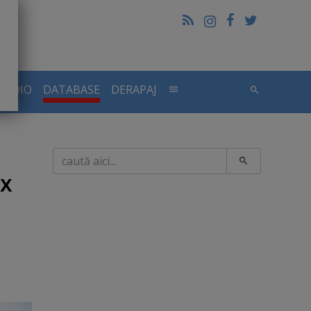
RADIO
DATABASE
DERAPAJ
Caută
ix