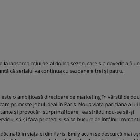
e la lansarea celui de-al doilea sezon, care s-a dovedit a fi un
unţă că serialul va continua cu sezoanele trei şi patru.
ns) este o ambiţioasă directoare de marketing în vârstă de dou
 care primeşte jobul ideal în Paris. Noua viaţă pariziană a lui
itante şi provocări surprinzătoare, ea străduindu-se să-şi
rviciu, să-şi facă prieteni şi să se bucure de întâlniri romanti
dăcinată în viaţa ei din Paris, Emily acum se descurcă mai uş