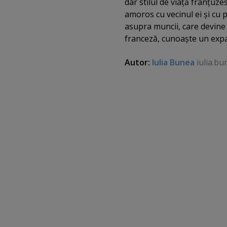
dar stilul de viaţă franţuze
amoros cu vecinul ei şi cu 
asupra muncii, care devine d
franceză, cunoaşte un expat
Autor:
Iulia Bunea
iulia.bu