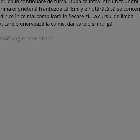
sc îi dă în continuare de furcă. După ce intră într-un triunghi
prima ei prietenă franţuzoaică, Emily e hotărâtă să se conce
in ce în ce mai complicată în fiecare zi. La cursul de limba
 care o enervează la culme, dar care o şi intrigă.
nea
paginademedia.ro