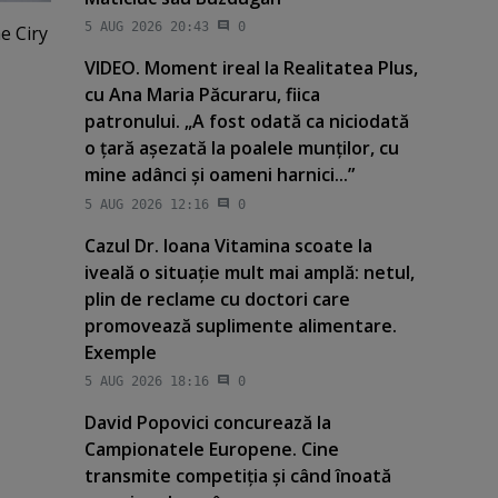
5 AUG 2026 20:43
0
e Ciry
VIDEO. Moment ireal la Realitatea Plus,
cu Ana Maria Păcuraru, fiica
patronului. „A fost odată ca niciodată
o ţară aşezată la poalele munţilor, cu
mine adânci şi oameni harnici...”
5 AUG 2026 12:16
0
Cazul Dr. Ioana Vitamina scoate la
iveală o situaţie mult mai amplă: netul,
plin de reclame cu doctori care
promovează suplimente alimentare.
Exemple
5 AUG 2026 18:16
0
David Popovici concurează la
Campionatele Europene. Cine
transmite competiţia şi când înoată