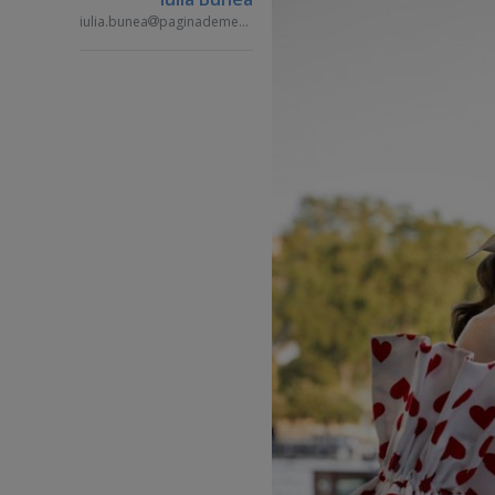
iulia.bunea
paginademedia.ro