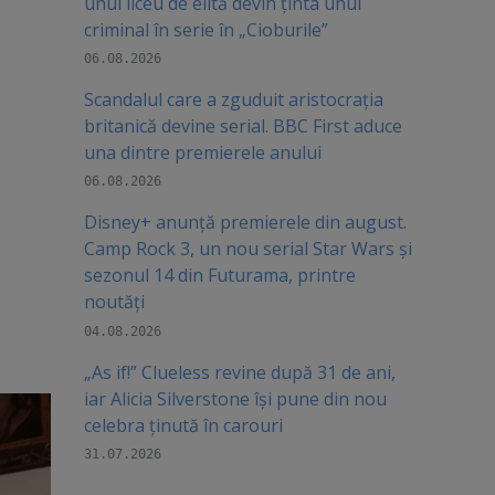
unui liceu de elită devin ținta unui
criminal în serie în „Cioburile”
06.08.2026
Scandalul care a zguduit aristocrația
britanică devine serial. BBC First aduce
una dintre premierele anului
06.08.2026
Disney+ anunță premierele din august.
Camp Rock 3, un nou serial Star Wars și
sezonul 14 din Futurama, printre
noutăți
04.08.2026
„As if!” Clueless revine după 31 de ani,
iar Alicia Silverstone își pune din nou
celebra ținută în carouri
31.07.2026