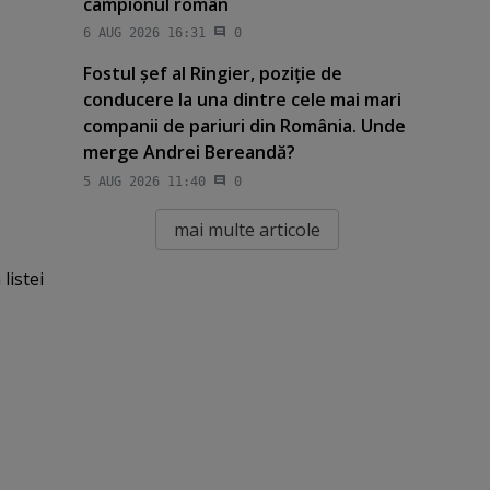
campionul român
6 AUG 2026 16:31
0
Fostul şef al Ringier, poziţie de
conducere la una dintre cele mai mari
companii de pariuri din România. Unde
merge Andrei Bereandă?
5 AUG 2026 11:40
0
mai multe articole
listei