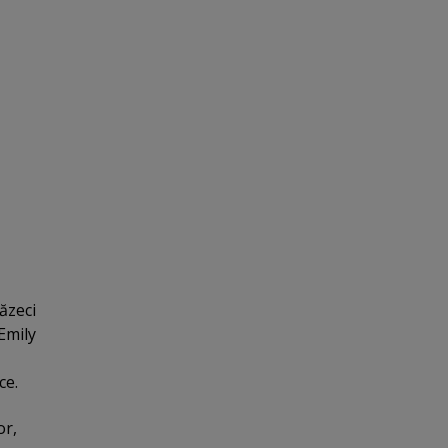
ăzeci
 Emily
ce.
or,