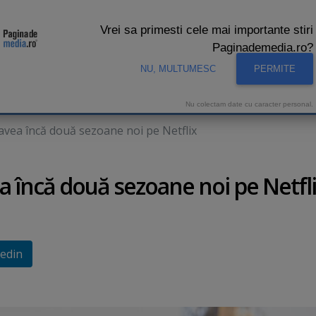
Vrei sa primesti cele mai importante stiri
Paginademedia.ro?
NU, MULTUMESC
PERMITE
CNA
INTERVIURI VIDEO
STUDIO VIDEO
AUDIENTE 
Nu colectam date cu caracter personal.
a avea încă două sezoane noi pe Netflix
vea încă două sezoane noi pe Netfl
edin