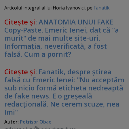
Articolul integral al lui Horia Ivanovici, pe
Fanatik
.
Citeşte şi
: ANATOMIA UNUI FAKE
Copy-Paste. Emeric Ienei, dat că "a
murit" de mai multe site-uri.
Informaţia, neverificată, a fost
falsă. Cum a pornit?
Citeşte şi
: Fanatik, despre ştirea
falsă cu Emeric Ienei: "Nu acceptăm
sub nicio formă eticheta nedreaptă
de fake news. E o greşeală
redacţională. Ne cerem scuze, nea
Imi"
Autor:
Petrişor Obae
petrisor.obae
paginademedia.ro