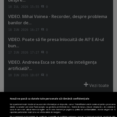
despre...
18 IUL 2026 15:55
0
VIDEO. Mihai Voinea - Recorder, despre problema
banilor de...
18 IUN 2026 16:27
0
VIDEO. Poate să fie presa înlocuită de AI? E AI-ul
bun...
17 IUN 2026 17:27
0
VIDEO. Andreea Esca se teme de inteligenţa
artificială?...
10 IUN 2026 18:07
0
Vezi toate
Nouă ne pasă ca datele tale personale să rămână confidențiale
Noi și partenerii noștri stocăm și/sau accesăm informații pe un dispozitiv, cum ar fi identificatori unici în cookie-uri pentru procesarea
datelor cu caracter personal. Puteți accepta sau gestiona preferințele dvs. făcând clic mai jos, inclusiv dreptul dvs. de a obiecta în
cazul în care este utilizat interesul legitim sau în orice moment pe pagina cu politica de confidențialitate. Aceste alegeri vor fi
PRIMA PAGINĂ
POLITICA DE COLECTARE ACORD COOKIE
raportate partenerilor noștri și nu vor afecta datele de navigare.
Noi si partenerii nostri (retelele de socializare si agentiile de publicitate partenere, precum si furnizorii nostri de servicii de date