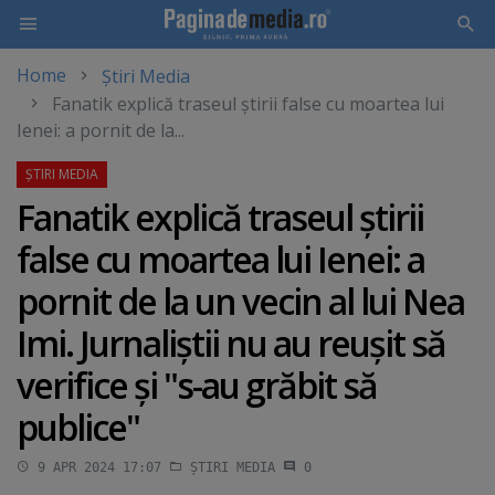
Home
Știri Media
Skip
Fanatik explică traseul ştirii false cu moartea lui
to
Ienei: a pornit de la...
main
content
Fanatik explică traseul ştirii
false cu moartea lui Ienei: a
pornit de la un vecin al lui Nea
Imi. Jurnaliştii nu au reuşit să
verifice şi "s-au grăbit să
publice"
9 APR 2024 17:07
ȘTIRI MEDIA
0