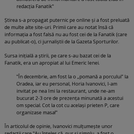
redacţia Fanatik"
Ştirea s-a propagat puternic pe online şi a fost preluată
de multe alte site-uri. Primii care au notat însă că
informaţia a fost falsă nu au fost cei de la Fanatik (care
au publicat-o), ci jurnaliştii de la Gazeta Sporturilor.
Sursa iniţială a ştirii, pe care s-au bazat cei de la
Fanatik, era un apropiat al lui Emeric Ienei.
"În decembrie, am fost la o „pomană a porcului” la
Oradea, iar eu personal, Horia Ivanovici, l-am
invitat pe nea Imi la restaurant, unde ne-am
bucurat 2-3 ore de prezenţa minunată a acestui
om special. Cot la cot cu acelaşi prieten P, care
organizase masa!"
În articolul de opinie, Ivanovici mulţumeşte unor
redacţii care "Au înţeles că, pur şi simplu, a fost o