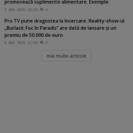
promovează suplimente alimentare. Exemple
5 AUG 2026 18:16
0
Pro TV pune dragostea la încercare. Reality-show-ul
„Burlacii: Foc în Paradis” are dată de lansare şi un
premiu de 50.000 de euro
6 AUG 2026 12:54
0
mai multe articole