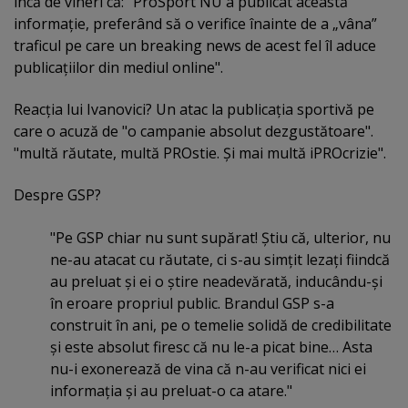
încă de vineri că: "ProSport NU a publicat această
informaţie, preferând să o verifice înainte de a „vâna”
traficul pe care un breaking news de acest fel îl aduce
publicaţiilor din mediul online".
Reacţia lui Ivanovici? Un atac la publicaţia sportivă pe
care o acuză de "o campanie absolut dezgustătoare".
"multă răutate, multă PROstie. Şi mai multă iPROcrizie".
Despre GSP?
"Pe GSP chiar nu sunt supărat! Ştiu că, ulterior, nu
ne-au atacat cu răutate, ci s-au simţit lezaţi fiindcă
au preluat şi ei o ştire neadevărată, inducându-şi
în eroare propriul public. Brandul GSP s-a
construit în ani, pe o temelie solidă de credibilitate
şi este absolut firesc că nu le-a picat bine… Asta
nu-i exonerează de vina că n-au verificat nici ei
informaţia şi au preluat-o ca atare."