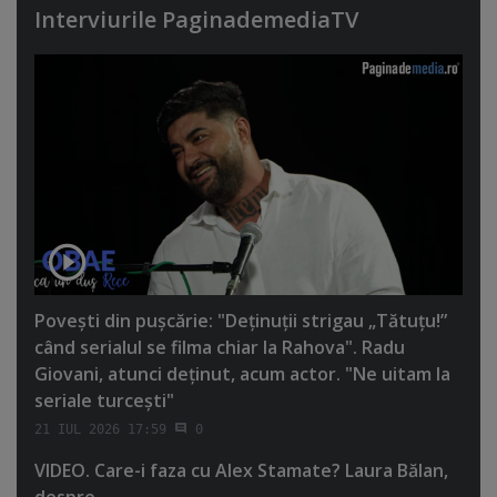
Interviurile PaginademediaTV
Poveşti din puşcărie: "Deţinuţii strigau „Tătuţu!”
când serialul se filma chiar la Rahova". Radu
Giovani, atunci deţinut, acum actor. "Ne uitam la
seriale turceşti"
21 IUL 2026 17:59
0
VIDEO. Care-i faza cu Alex Stamate? Laura Bălan,