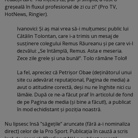
greşeală în fluxul profesional de zi cu zi" (Pro TV,
HotNews, Ringier).
Ivanovici: Şi aş mai vrea să-i mulţumesc public lui
Cătălin Tolontan, care i-a trimis un mesaj de
susţinere colegului Remus Răureanu şi pe care vi-l
dezvălui: „Se întâmplă, Remus. Asta e meseria.
Zece zile grele şi una bună!”. Tolo rămâne Tolo!!
La fel, apreciez că Petrişor Obae (deţinătorul unui
site cu adevărat reputaţional, Pagina de media) a
avut o atitudine corectă, deşi nu ne înghite nici cu
lămâie. După ce ne-a făcut praf în articolul de fond
de pe Pagina de media (şi bine a făcut!), a publicat
în mod echidistant şi poziţia noastră.
Nu lipsesc însă "săgeţile" aruncate (fără a-i nominaliza
direct) celor de la Pro Sport. Publicaţia în cauză a scris