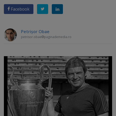
Facebook
Petrişor Obae
petrisor.obae
paginademedia.ro