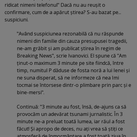
ridicat nimeni telefonul" Dacă nu au reuşit o
confirmare, cum de a apărut ştirea? S-au bazat pe...
suspiciuni.
"Având suspiciunea rezonabilă că nu răspunde
nimeni din familie din cauza presupusei tragedii,
ne-am grăbit şi am publicat ştirea în regim de
Breaking News", scrie Ivanovici. El spune că "Am
ţinut-o maximum 3 minute pe site fiindcă, între
timp, numitul P dăduse de fosta noră a lui Ienei şi
ne suna disperat, să ne informeze că nea Imi
tocmai se întorsese dintr-o plimbare prin parc şi e
bine-mersi".
Continuă: "3 minute au fost, însă, de-ajuns ca să
provocăm un adevărat tsunami jurnalistic. În 3
minute ne-a preluat toată lumea, iar răul a fost
făcut! Şi apropo de deces, nu aţi vrea să ştiţi ce
atmosferă de înmormântare a fost toată ziua în