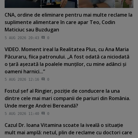
CNA, ordine de eliminare pentru mai multe reclame la
suplimente alimentare în care apar Teo, Codin
Maticiuc sau Buzdugan
5 AUG 2026 20:43
0
VIDEO. Moment ireal la Realitatea Plus, cu Ana Maria
Păcuraru, fiica patronului. „A fost odată ca niciodată
o ţară aşezată la poalele munţilor, cu mine adânci şi
oameni harnici...”
5 AUG 2026 12:16
0
Fostul şef al Ringier, poziţie de conducere la una
dintre cele mai mari companii de pariuri din România.
Unde merge Andrei Bereandă?
5 AUG 2026 11:40
0
Cazul Dr. Ioana Vitamina scoate la iveală o situaţie
mult mai amplă: netul, plin de reclame cu doctori care