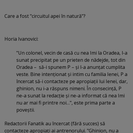
Care a fost "circuitul apei în natură"?
Horia Ivanovici:
"Un colonel, vecin de casă cu nea Imi la Oradea, l-a
sunat precipitat pe un prieten de nădejde, tot din
Oradea – să-i spunem P – şi l-a anunţat cumplita
veste. Bine intenţionat şi intim cu familia Ienei, P a
încercat să-i contacteze pe apropiaţii lui Ienei, dar,
ghinion, nu i-a răspuns nimeni. În consecinţă, P
ne-a sunat la redacţie şi ne-a informat că nea Imi
nu ar mai fi printre noi…", este prima parte a
poveştii.
Redactorii Fanatik au încercat (fără succes) să
contacteze apropiaţi ai antrenorului. "Ghinion, nu a