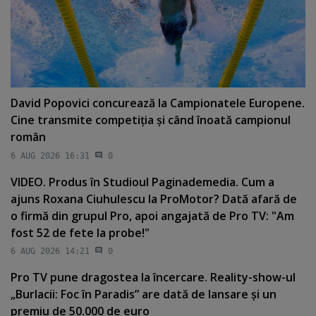
David Popovici concurează la Campionatele Europene.
Cine transmite competiţia şi când înoată campionul
român
6 AUG 2026 16:31
0
VIDEO. Produs în Studioul Paginademedia. Cum a
ajuns Roxana Ciuhulescu la ProMotor? Dată afară de
o firmă din grupul Pro, apoi angajată de Pro TV: "Am
fost 52 de fete la probe!"
6 AUG 2026 14:21
0
Pro TV pune dragostea la încercare. Reality-show-ul
„Burlacii: Foc în Paradis” are dată de lansare şi un
premiu de 50.000 de euro