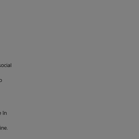
social
o
e în
ine.