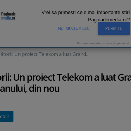
Vrei sa primesti cele mai importante stiri
Paginademedia.ro?
NU, MULTUMESC
PERMITE
CNA
INTERVIURI VIDEO
STUDIO VIDEO
AUDIENTE 
Nu colectam date cu caracter personal.
igătorii: Un proiect Telekom a luat Grand...
torii: Un proiect Telekom a luat G
 anului, din nou
edin