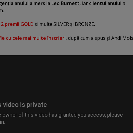
genţia anului a mers la Leo Burnett
, iar
clientul anului
a
om
.
12 premii GOLD
şi multe SILVER şi BRONZE.
fie cu cele mai multe înscrieri
, după cum a spus şi Andi Moi