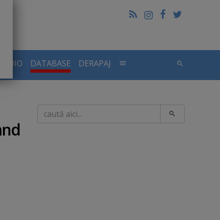
RADIO
DATABASE
DERAPAJ
Caută
rand