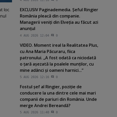
4 AUG 2026 11:10
0
t loc
EXCLUSIV Paginademedia. Şeful Ringier
anul
România pleacă din companie.
Managerii veniţi din Elveţia au făcut azi
anunţul
4 AUG 2026 12:04
0
VIDEO. Moment ireal la Realitatea Plus,
cu Ana Maria Păcuraru, fiica
patronului. „A fost odată ca niciodată
o ţară aşezată la poalele munţilor, cu
mine adânci şi oameni harnici...”
5 AUG 2026 12:16
0
Fostul şef al Ringier, poziţie de
conducere la una dintre cele mai mari
companii de pariuri din România. Unde
merge Andrei Bereandă?
5 AUG 2026 11:40
0