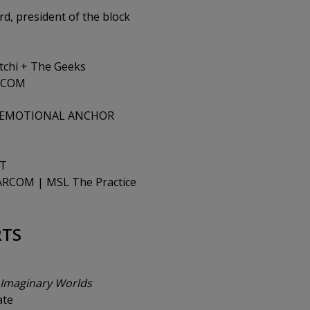
d, president of the block
tchi + The Geeks
ARCOM
E EMOTIONAL ANCHOR
TT
TARCOM | MSL The Practice
RTS
 Imaginary Worlds
ate