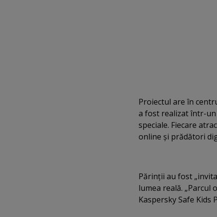
Proiectul are în centr
a fost realizat într-un
speciale. Fiecare atra
online şi prădători digi
Părinţii au fost „invit
lumea reală. „Parcul o
Kaspersky Safe Kids Pr