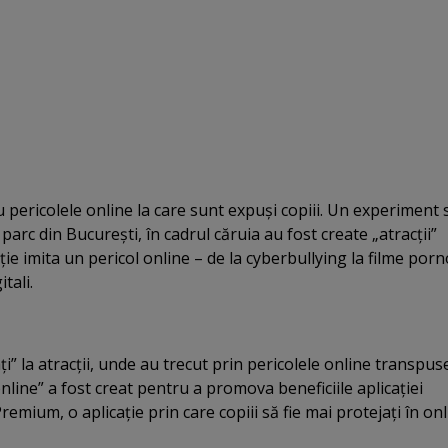
u pericolele online la care sunt expuşi copiii. Un experiment 
 parc din Bucureşti, în cadrul căruia au fost create „atracţii”
cţie imita un pericol online – de la cyberbullying la filme porn
tali.
aţi” la atracţii, unde au trecut prin pericolele online transpus
nline” a fost creat pentru a promova beneficiile aplicaţiei
emium, o aplicaţie prin care copiii să fie mai protejaţi în onl