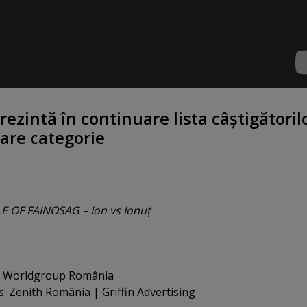
zintă în continuare lista câştigătoril
care categorie
E OF FAINOSAG – Ion vs Ionuţ
n Worldgroup România
: Zenith România | Griffin Advertising