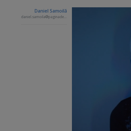
Daniel Samoilă
daniel.samoila
paginademedia.ro