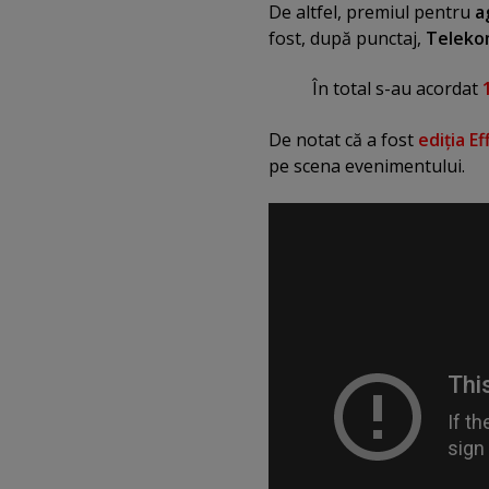
De altfel, premiul pentru
a
fost, după punctaj,
Telek
În total s-au acordat
De notat că a fost
ediţia Ef
pe scena evenimentului.