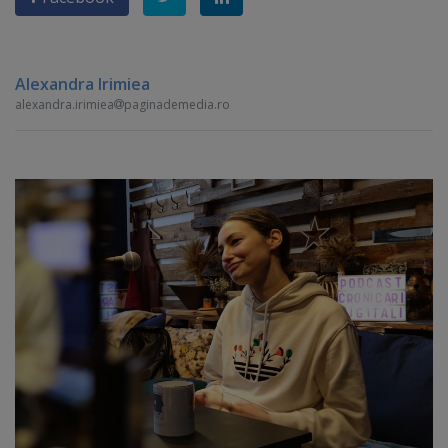
Alexandra Irimiea
alexandra.irimiea
paginademedia.ro