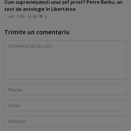
Cum supravieţuieşti unui şef prost? Petre Barbu, un
text de antologie în Libertatea
7 AUG 2026 14:06
0
Trimite un comentariu
Comentariu
Nume
Email
Website