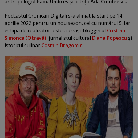
antropologul
Radu Umbreş
şi actriţa
Ada Condeescu
.
Podcastul Cronicari Digitali s-a aliniat la start pe 14
aprilie 2022 pentru un nou sezon, cel cu numărul 5. Iar
echipa de realizatori este aceeaşi: bloggerul
Cristian
Şimonca (Otravă)
, jurnalistul cultural
Diana Popescu
şi
istoricul culinar
Cosmin Dragomir
.