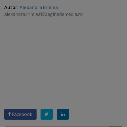
Autor:
Alexandra Irimiea
alexandra.irimiea
paginademedia.ro
Facebook