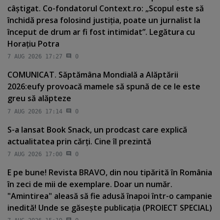
câştigat. Co-fondatorul Context.ro: „Scopul este să
închidă presa folosind justiţia, poate un jurnalist la
început de drum ar fi fost intimidat”. Legătura cu
Horaţiu Potra
7 AUG 2026 17:27
0
COMUNICAT. Săptămâna Mondială a Alăptării
2026:eufy provoacă mamele să spună de ce le este
greu să alăpteze
7 AUG 2026 17:14
0
S-a lansat Book Snack, un prodcast care explică
actualitatea prin cărţi. Cine îl prezintă
7 AUG 2026 17:00
0
E pe bune! Revista BRAVO, din nou tipărită în România
în zeci de mii de exemplare. Doar un număr.
"Amintirea" aleasă să fie adusă înapoi într-o campanie
inedită! Unde se găseşte publicaţia (PROIECT SPECIAL)