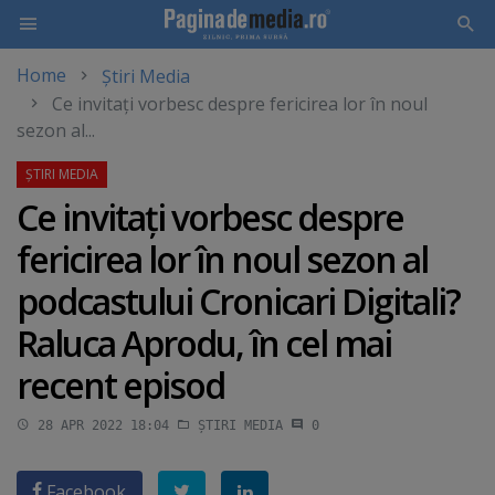
Home
Știri Media
Skip
Ce invitaţi vorbesc despre fericirea lor în noul
to
sezon al...
main
content
Ce invitaţi vorbesc despre
fericirea lor în noul sezon al
podcastului Cronicari Digitali?
Raluca Aprodu, în cel mai
recent episod
28 APR 2022 18:04
ȘTIRI MEDIA
0
Facebook