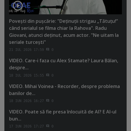
Poveşti din puşcărie: "Deţinuţii strigau „Tătuţu!”
când serialul se filma chiar la Rahova". Radu
Giovani, atunci deţinut, acum actor. "Ne uitam la
seriale turceşti"
21 IUL 2026 17:59
0
VIDEO. Care-i faza cu Alex Stamate? Laura Bălan,
despre...
18 IUL 2026 15:55
0
VIDEO. Mihai Voinea - Recorder, despre problema
banilor de...
18 IUN 2026 16:27
0
VIDEO. Poate să fie presa înlocuită de AI? E AI-ul
bun...
17 IUN 2026 17:27
0