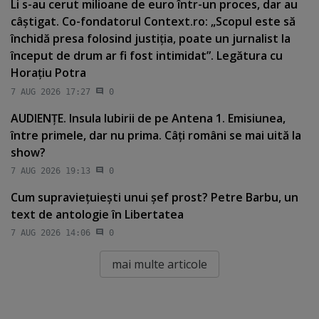
Li s-au cerut milioane de euro într-un proces, dar au
câştigat. Co-fondatorul Context.ro: „Scopul este să
închidă presa folosind justiţia, poate un jurnalist la
început de drum ar fi fost intimidat”. Legătura cu
Horaţiu Potra
7 AUG 2026 17:27
0
AUDIENŢE. Insula Iubirii de pe Antena 1. Emisiunea,
între primele, dar nu prima. Câţi români se mai uită la
show?
7 AUG 2026 19:13
0
Cum supravieţuieşti unui şef prost? Petre Barbu, un
text de antologie în Libertatea
7 AUG 2026 14:06
0
mai multe articole