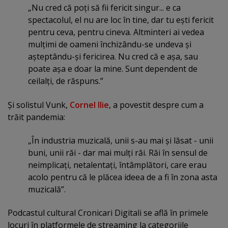
„Nu cred că poţi să fii fericit singur... e ca
spectacolul, el nu are loc în tine, dar tu eşti fericit
pentru ceva, pentru cineva. Altminteri ai vedea
mulţimi de oameni închizându-se undeva şi
aşteptându-şi fericirea. Nu cred că e aşa, sau
poate aşa e doar la mine. Sunt dependent de
ceilalţi, de răspuns.”
Şi solistul Vunk,
Cornel Ilie
, a povestit despre cum a
trăit pandemia:
„În industria muzicală, unii s-au mai şi lăsat - unii
buni, unii răi - dar mai mulţi răi. Răi în sensul de
neimplicaţi, netalentaţi, întâmplători, care erau
acolo pentru că le plăcea ideea de a fi în zona asta
muzicală”.
Podcastul cultural Cronicari Digitali se află în primele
locuri în platformele de streaming la categoriile