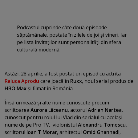
Podcastul cuprinde câte două episoade
săptămânale, postate în zilele de joi şi vineri. Iar
pe lista invitaţilor sunt personalităţi din sfera
culturală modernă.
Astăzi, 28 aprilie, a fost postat un episod cu actriţa
Raluca Aprodu
care joacă în
Ruxx
, noul serial produs de
HBO Max
şi filmat în România.
Însă urmează şi alte nume cunoscute precum
scriitoarea
Aurora Liiceanu
, actorul
Adrian Nartea
,
cunoscut pentru rolul lui Vlad din serialul cu acelaşi
nume de pe Pro TV, violonistul
Alexandru Tomescu
,
scriitorul
Ioan T Morar
, arhitectul
Omid Ghannadi
,