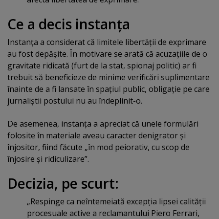
Ce a decis instanţa
Instanţa a considerat că limitele libertăţii de exprimare
au fost depăşite. În motivare se arată că acuzaţiile de o
gravitate ridicată (furt de la stat, spionaj politic) ar fi
trebuit să beneficieze de minime verificări suplimentare
înainte de a fi lansate în spaţiul public, obligaţie pe care
jurnaliştii postului nu au îndeplinit-o.
De asemenea, instanţa a apreciat că unele formulări
folosite în materiale aveau caracter denigrator şi
înjositor, fiind făcute „în mod peiorativ, cu scop de
înjosire şi ridiculizare”.
Decizia, pe scurt:
„Respinge ca neîntemeiată excepţia lipsei calităţii
procesuale active a reclamantului Piero Ferrari,