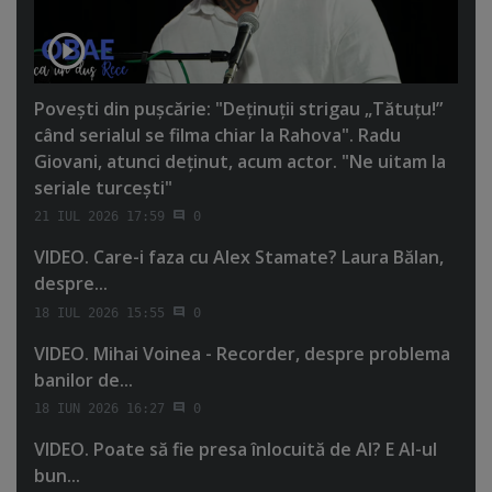
Poveşti din puşcărie: "Deţinuţii strigau „Tătuţu!”
când serialul se filma chiar la Rahova". Radu
Giovani, atunci deţinut, acum actor. "Ne uitam la
seriale turceşti"
21 IUL 2026 17:59
0
VIDEO. Care-i faza cu Alex Stamate? Laura Bălan,
despre...
18 IUL 2026 15:55
0
VIDEO. Mihai Voinea - Recorder, despre problema
banilor de...
18 IUN 2026 16:27
0
VIDEO. Poate să fie presa înlocuită de AI? E AI-ul
bun...