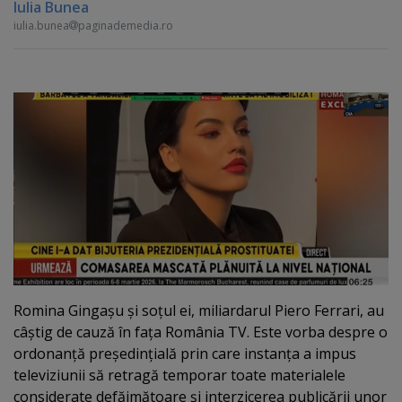
Iulia Bunea
iulia.bunea
paginademedia.ro
Romina Gingaşu şi soţul ei, miliardarul Piero Ferrari, au
câştig de cauză în faţa România TV. Este vorba despre o
ordonanţă preşedinţială prin care instanţa a impus
televiziunii să retragă temporar toate materialele
considerate defăimătoare şi interzicerea publicării unor