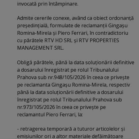
invocată prin întâmpinare.
Admite cererile conexe, având ca obiect ordonanţă
preşedinţială, formulate de reclamanţii Gingaşu
Romina-Mirela şi Piero Ferrari, în contradictoriu
cu pârâtele RTV HD SRL şi RTV PROPERTIES
MANAGEMENT SRL.
Obligă pârâtele, până la data soluţionării definitive
a dosarului înregistrat pe rolul Tribunalului
Prahova sub nr.948/105/2026 în ceea ce priveşte
pe reclamanta Gingaşu Romina-Mirela, respectiv
până la data soluţionării definitive a dosarului
înregistrat pe rolul Tribunalului Prahova sub
nr.973/105/2026 în ceea ce priveşte pe
reclamantul Piero Ferrari, la:
- retragerea temporară a tuturor articolelor şi
emisiunilor ori a altor materiale defăimătoare