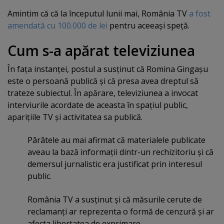
Amintim că că la începutul lunii mai, România TV
a fost
amendată cu 100.000 de lei
pentru aceeaşi speţă.
Cum s-a apărat televiziunea
În faţa instanţei, postul a susţinut că Romina Gingaşu
este o persoană publică şi că presa avea dreptul să
trateze subiectul. În apărare, televiziunea a invocat
interviurile acordate de aceasta în spaţiul public,
apariţiile TV şi activitatea sa publică.
Pârâtele au mai afirmat că materialele publicate
aveau la bază informaţii dintr-un rechizitoriu şi că
demersul jurnalistic era justificat prin interesul
public.
România TV a susţinut şi că măsurile cerute de
reclamanţi ar reprezenta o formă de cenzură şi ar
afecta libertatea de exprimare.