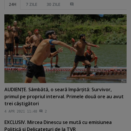
24H
7 ZILE
30 ZILE
AUDIENŢE. Sâmbătă, o seară împărţită: Survivor,
primul pe propriul interval. Primele două ore au avut
trei câştigători
4 APR 2021 11:48
2
EXCLUSIV. Mircea Dinescu se mută cu emisiunea
Politică şi Delicateţuri de la TVR