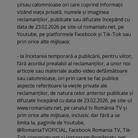
şi/sau calomnioase ori care cuprind informaţii
vizând viaţa privată, numele şi imaginea
reclamanţilor, publicate sau difuzate începând cu
data de 23.02.2026 pe site-ul romaniatv.net, pe
Youtube, pe platformele Facebook şi Tik-Tok sau
prin orice alte mijloace;
- la încetarea temporară a publicării, pentru viitor,
fără acordul prealabil al reclamanţilor, a unor noi
articole sau materiale audio-video defăimătoare
sau calomnioase, ori prin care se fac publice
aspecte referitoare la vieţile private ale
reclamanţilor, de natura celor anterior publicate şi
difuzate începând cu data de 23.02.2026, pe site-ul
www.romaniatv.net, pe canalul tv România TV şi
prin orice alte mijloace, inclusiv, dar fără a se
limita la, paginile de Youtube,
@RomaniaTVOFICIAL, Facebook Romania TV, Tik-
Tok romaniatv.net şi Instagram Româniatv_net.