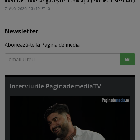
inedită! Unde se găseşte publicaţia (PROIECT SPECIAL)
7 AUG 2026 15:19
0
Newsletter
Abonează-te la Pagina de media
Interviurile PaginademediaTV