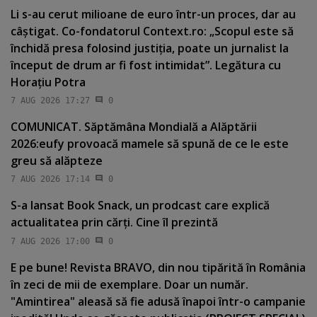
Li s-au cerut milioane de euro într-un proces, dar au
câştigat. Co-fondatorul Context.ro: „Scopul este să
închidă presa folosind justiţia, poate un jurnalist la
început de drum ar fi fost intimidat”. Legătura cu
Horaţiu Potra
7 AUG 2026 17:27
0
COMUNICAT. Săptămâna Mondială a Alăptării
2026:eufy provoacă mamele să spună de ce le este
greu să alăpteze
7 AUG 2026 17:14
0
S-a lansat Book Snack, un prodcast care explică
actualitatea prin cărţi. Cine îl prezintă
7 AUG 2026 17:00
0
E pe bune! Revista BRAVO, din nou tipărită în România
în zeci de mii de exemplare. Doar un număr.
"Amintirea" aleasă să fie adusă înapoi într-o campanie