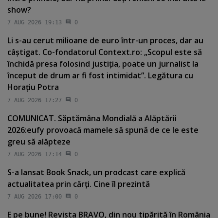
show?
7 AUG 2026 19:13
0
Li s-au cerut milioane de euro într-un proces, dar au
câştigat. Co-fondatorul Context.ro: „Scopul este să
închidă presa folosind justiţia, poate un jurnalist la
început de drum ar fi fost intimidat”. Legătura cu
Horaţiu Potra
7 AUG 2026 17:27
0
COMUNICAT. Săptămâna Mondială a Alăptării
2026:eufy provoacă mamele să spună de ce le este
greu să alăpteze
7 AUG 2026 17:14
0
S-a lansat Book Snack, un prodcast care explică
actualitatea prin cărţi. Cine îl prezintă
7 AUG 2026 17:00
0
E pe bune! Revista BRAVO, din nou tipărită în România