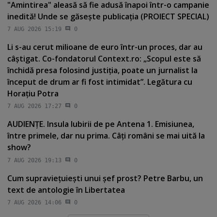
"Amintirea" aleasă să fie adusă înapoi într-o campanie
inedită! Unde se găseşte publicaţia (PROIECT SPECIAL)
7 AUG 2026 15:19
0
Li s-au cerut milioane de euro într-un proces, dar au
câştigat. Co-fondatorul Context.ro: „Scopul este să
închidă presa folosind justiţia, poate un jurnalist la
început de drum ar fi fost intimidat”. Legătura cu
Horaţiu Potra
7 AUG 2026 17:27
0
AUDIENŢE. Insula Iubirii de pe Antena 1. Emisiunea,
între primele, dar nu prima. Câţi români se mai uită la
show?
7 AUG 2026 19:13
0
Cum supravieţuieşti unui şef prost? Petre Barbu, un
text de antologie în Libertatea
7 AUG 2026 14:06
0