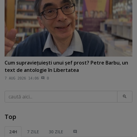
Cum supravieţuieşti unui şef prost? Petre Barbu, un
text de antologie în Libertatea
7 AUG 2026 14:06
0
Caută
Top
24H
7 ZILE
30 ZILE