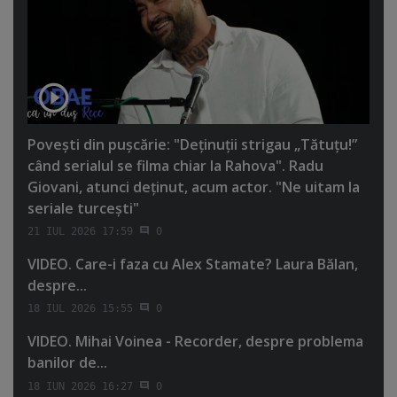
Poveşti din puşcărie: "Deţinuţii strigau „Tătuţu!”
când serialul se filma chiar la Rahova". Radu
Giovani, atunci deţinut, acum actor. "Ne uitam la
seriale turceşti"
21 IUL 2026 17:59
0
VIDEO. Care-i faza cu Alex Stamate? Laura Bălan,
despre...
18 IUL 2026 15:55
0
VIDEO. Mihai Voinea - Recorder, despre problema
banilor de...
18 IUN 2026 16:27
0