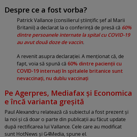
Despre ce a fost vorba?
Patrick Vallance (consilierul ştiinţific şef al Marii
Britanii) a declarat la o conferinţă de presă că
60%
dintre persoanele internate la spital cu COVID-19
au avut două doze de vaccin
.
A revenit asupra declaraţiei. A menţionat că, de
fapt, voia să spună că
60% dintre pacienţii cu
COVID-19 internaţi în spitalele britanice sunt
nevaccinaţi,
nu dublu vaccinaţi
Pe Agerpres, Mediafax şi Economica
e încă varianta greşită
Paul Alexandru relatează că subiectul a fost prezent şi
la noi şi că doar o parte din publicaţii au făcut update
după rectificarea lui Vallance. Cele care au modificat
sunt HotNews şi G4Media, spune el.