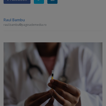
Raul Bambu
raul.bambu
paginademedia.ro