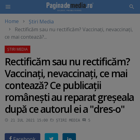
Home
Știri Media
Skip
Rectificăm sau nu rectificăm? Vaccinaţi, nevaccinaţi,
to
ce mai contează?...
main
content
Rectificăm sau nu rectificăm?
Vaccinaţi, nevaccinaţi, ce mai
contează? Ce publicaţii
româneşti au reparat greşeala
după ce autorul ei a "dres-o"
21 IUL 2021 15:00
ȘTIRI MEDIA
5
Facebook