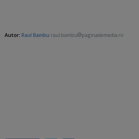
Autor:
Raul Bambu
raul.bambu
paginademedia.ro