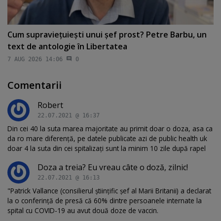
Cum supravieţuieşti unui şef prost? Petre Barbu, un
text de antologie în Libertatea
7 AUG 2026 14:06
0
Comentarii
Robert
22.07.2021 @ 16:37
Din cei 40 la suta marea majoritate au primit doar o doza, asa ca
da ro mare diferență, pe datele publicate azi de public health uk
doar 4 la suta din cei spitalizați sunt la minim 10 zile după rapel
Doza a treia? Eu vreau câte o doză, zilnic!
22.07.2021 @ 16:13
"Patrick Vallance (consilierul ştiinţific şef al Marii Britanii) a declarat
la o conferinţă de presă că 60% dintre persoanele internate la
spital cu COVID-19 au avut două doze de vaccin.