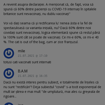
A revenit asupra declaraţiei. A menţionat că, de fapt, voia să
spună că 60% dintre pacienţii cu COVID-19 internaţi în spitalele
britanice sunt nevaccinaţi, nu dublu vaccinaţi"
Voi vă dați seama că și rectificarea lu' nenea ăsta e la fel de
spectaculoasă ca varianta inițială, nu? Dacă 60% dintre noii
covidați sunt nevaccinați, logica elementară spune că restul până
la 100% sunt cât se poate de vaccinați. Ce mi-e 60%, ce mi-e 40
%. The cat is out of the bag, cum ar zice franțuzul.
mile
21.07.2021 @ 17:10
totusi cati vaccinati sunt internati
B.A.M
21.07.2021 @ 16:35
Dacă nu există interes pentru subiect, e totalmente de înțeles că
nu sunt "rectificări"! Deja subiectul "covid" s-a tocit exponențial de
mult iar știrea e mai mult "de umplutură, mai ales cu greșeala de
rigoare...