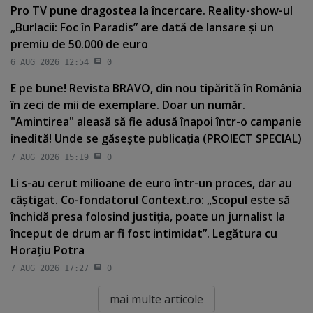
Pro TV pune dragostea la încercare. Reality-show-ul
„Burlacii: Foc în Paradis” are dată de lansare şi un
premiu de 50.000 de euro
6 AUG 2026 12:54
0
E pe bune! Revista BRAVO, din nou tipărită în România
în zeci de mii de exemplare. Doar un număr.
"Amintirea" aleasă să fie adusă înapoi într-o campanie
inedită! Unde se găseşte publicaţia (PROIECT SPECIAL)
7 AUG 2026 15:19
0
Li s-au cerut milioane de euro într-un proces, dar au
câştigat. Co-fondatorul Context.ro: „Scopul este să
închidă presa folosind justiţia, poate un jurnalist la
început de drum ar fi fost intimidat”. Legătura cu
Horaţiu Potra
7 AUG 2026 17:27
0
mai multe articole