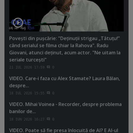
Poveşti din puşcărie: "Deţinuţii strigau „Tătuţu!”
când serialul se filma chiar la Rahova". Radu
Giovani, atunci deţinut, acum actor. "Ne uitam la
seriale turceşti"
21 IUL 2026 17:59
0
VIDEO. Care-i faza cu Alex Stamate? Laura Bălan,
despre...
18 IUL 2026 15:55
0
VIDEO. Mihai Voinea - Recorder, despre problema
banilor de...
18 IUN 2026 16:27
0
VIDEO. Poate să fie presa înlocuită de AI? E AI-ul