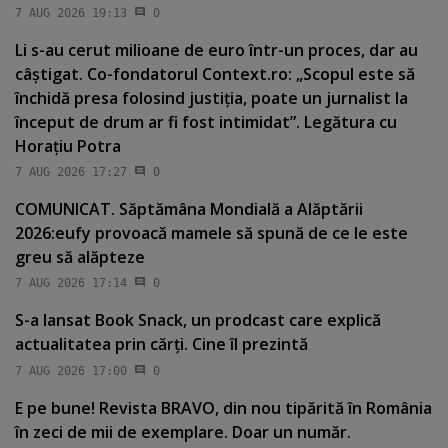
7 AUG 2026 19:13
0
Li s-au cerut milioane de euro într-un proces, dar au
câştigat. Co-fondatorul Context.ro: „Scopul este să
închidă presa folosind justiţia, poate un jurnalist la
început de drum ar fi fost intimidat”. Legătura cu
Horaţiu Potra
7 AUG 2026 17:27
0
COMUNICAT. Săptămâna Mondială a Alăptării
2026:eufy provoacă mamele să spună de ce le este
greu să alăpteze
7 AUG 2026 17:14
0
S-a lansat Book Snack, un prodcast care explică
actualitatea prin cărţi. Cine îl prezintă
7 AUG 2026 17:00
0
E pe bune! Revista BRAVO, din nou tipărită în România
în zeci de mii de exemplare. Doar un număr.