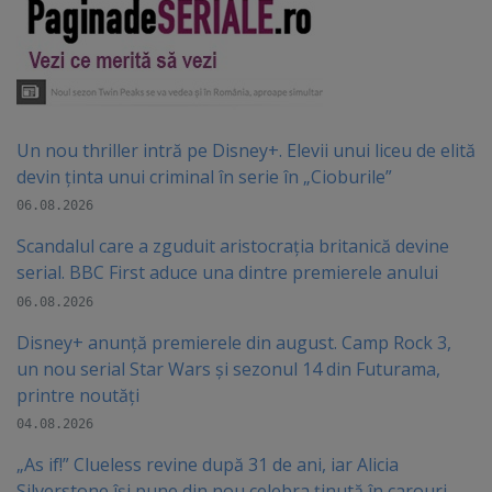
Un nou thriller intră pe Disney+. Elevii unui liceu de elită
devin ținta unui criminal în serie în „Cioburile”
06.08.2026
Scandalul care a zguduit aristocrația britanică devine
serial. BBC First aduce una dintre premierele anului
06.08.2026
Disney+ anunță premierele din august. Camp Rock 3,
un nou serial Star Wars și sezonul 14 din Futurama,
printre noutăți
04.08.2026
„As if!” Clueless revine după 31 de ani, iar Alicia
Silverstone își pune din nou celebra ținută în carouri