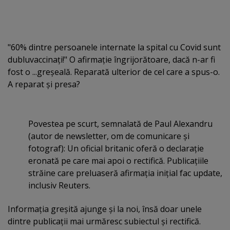
"60% dintre persoanele internate la spital cu Covid sunt
dubluvaccinaţi!" O afirmaţie îngrijorătoare, dacă n-ar fi
fost o ...greşeală. Reparată ulterior de cel care a spus-o.
A reparat şi presa?
Povestea pe scurt, semnalată de Paul Alexandru
(autor de newsletter, om de comunicare şi
fotograf): Un oficial britanic oferă o declaraţie
eronată pe care mai apoi o rectifică. Publicaţiile
străine care preluaseră afirmaţia iniţial fac update,
inclusiv Reuters.
Informaţia greşită ajunge şi la noi, însă doar unele
dintre publicaţii mai urmăresc subiectul şi rectifică.