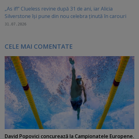
„As if!” Clueless revine după 31 de ani, iar Alicia
Silverstone își pune din nou celebra ținută în carouri
31.07.2026
CELE MAI COMENTATE
David Popovici concurează la Campionatele Europene.