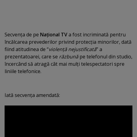
Secvenţa de pe
Naţional TV
a fost incriminată pentru
încălcarea prevederilor privind protecţia minorilor, dată
fiind atitudinea de “
violenţă nejustificată
” a
prezentatoarei, care se
răzbună
pe telefonul din studio,
încercând să atragă cât mai mulţi telespectatori spre
liniile telefonice.
Iată secvenţa amendată: