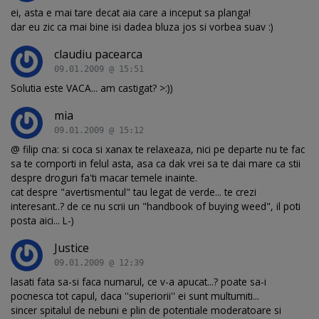
ei, asta e mai tare decat aia care a inceput sa planga!
dar eu zic ca mai bine isi dadea bluza jos si vorbea suav :)
claudiu pacearca
09.01.2009 @ 15:51
Solutia este VACA... am castigat? >:))
mia
09.01.2009 @ 15:12
@ filip cna: si coca si xanax te relaxeaza, nici pe departe nu te fac
sa te comporti in felul asta, asa ca dak vrei sa te dai mare ca stii
despre droguri fa'ti macar temele inainte.
cat despre "avertismentul" tau legat de verde... te crezi
interesant..? de ce nu scrii un "handbook of buying weed", il poti
posta aici... L-)
Justice
09.01.2009 @ 12:39
lasati fata sa-si faca numarul, ce v-a apucat...? poate sa-i
pocnesca tot capul, daca ''superiorii'' ei sunt multumiti...
sincer spitalul de nebuni e plin de potentiale moderatoare si