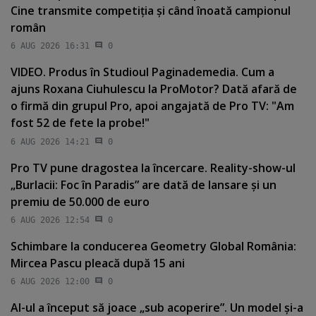
Cine transmite competiţia şi când înoată campionul
român
6 AUG 2026 16:31
0
VIDEO. Produs în Studioul Paginademedia. Cum a
ajuns Roxana Ciuhulescu la ProMotor? Dată afară de
o firmă din grupul Pro, apoi angajată de Pro TV: "Am
fost 52 de fete la probe!"
6 AUG 2026 14:21
0
Pro TV pune dragostea la încercare. Reality-show-ul
„Burlacii: Foc în Paradis” are dată de lansare şi un
premiu de 50.000 de euro
6 AUG 2026 12:54
0
Schimbare la conducerea Geometry Global România:
Mircea Pascu pleacă după 15 ani
6 AUG 2026 12:00
0
AI-ul a început să joace „sub acoperire”. Un model şi-a