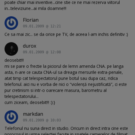
poate chiar mai inventive...cine stie ce ne mai rezerva viitorul
in...televiziune...ai mila doamne!!!
Florian
09.01.2009 @ 12:21
Ce sa mai zic... se da orice pe TV, de aceea l-am inchis definitiv :)
durox
09.01.2009 @ 12:08
deosebit!!!
mi se pare o frectie la piciorul de lemn amenda CNA. pe langa
asta, n-are ce cauta CNA-ul sa dreaga mersurile extra-penale,
atat timp cat telespectatorul pune botul sau dupa caz, ridica
telefonul. aici nu e vorba de nici o “violenţă nejustificată”, ci este
pur cretinism si intr-o oarecare masura, barometru al
telespectatorului...
cum ziceam, deosebit!!! :}:}
markdan
09.01.2009 @ 10:03
Telefonul nu suna direct in studio. Oricum in direct intra cine este
norocosul in urma selectiei facute in spatele camerelor de filmat.