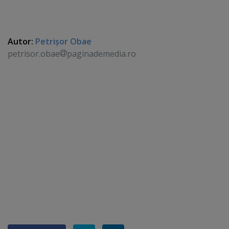
Autor:
Petrişor Obae
petrisor.obae
paginademedia.ro