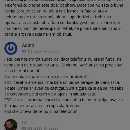
Telefonul cu pricina este doar pt show. Daca tipa nu este o buna
actrita care joaca un rol (de a tine lumea in fata tv, si a-i
determina pe unii sa sune), atunci superiorii ei ar trebui sa
opreasca circul asta pt ca fata se damblageste pe zi ce trece, si
mai tarziu va fi de nerecuperat. Altfel, ne prinde bine din cand in
cand si altceva decat ne-am obisnuit.
Adina
09.01.2009 @ 00:53
Fata, pai noi am tot sunat, da' daca telefonu' nu era in furca, ne
venea ton de ocupat intr-una... Si nici nu l-ai fi auzit, ca prea tipai
si nu te mai opreai.
Poate data viitoare acuma, ce sa mai zicem?...
PS1: decat o amenda, mai bine un pic de terapie de banii astia.
Toata lumea ar avea de castigat. Sunt sigura ca si ea se intreaba
de cateva ori pe zi cum de a ajuns in situatia asta.
PS2: succes, scumpa! daca tii la sanatatea ta, nu mai tipa asa, ca
iti crapa vreo capilara in capu ala frumos.
PS3:stie cineva de ce nu suna telefonu?
DC
08.01.2009 @ 23:37