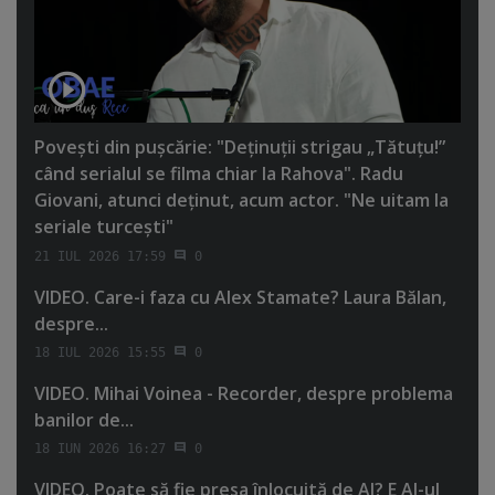
Poveşti din puşcărie: "Deţinuţii strigau „Tătuţu!”
când serialul se filma chiar la Rahova". Radu
Giovani, atunci deţinut, acum actor. "Ne uitam la
seriale turceşti"
21 IUL 2026 17:59
0
VIDEO. Care-i faza cu Alex Stamate? Laura Bălan,
despre...
18 IUL 2026 15:55
0
VIDEO. Mihai Voinea - Recorder, despre problema
banilor de...
18 IUN 2026 16:27
0
VIDEO. Poate să fie presa înlocuită de AI? E AI-ul