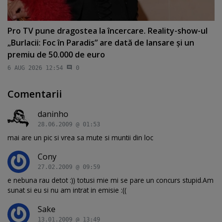
Pro TV pune dragostea la încercare. Reality-show-ul
„Burlacii: Foc în Paradis” are dată de lansare şi un
premiu de 50.000 de euro
6 AUG 2026 12:54
0
Comentarii
daninho
28.06.2009 @ 01:53
mai are un pic si vrea sa mute si muntii din loc
Cony
27.02.2009 @ 09:59
e nebuna rau detot :)) totusi mie mi se pare un concurs stupid.Am
sunat si eu si nu am intrat in emisie :((
Sake
13.01.2009 @ 13:49