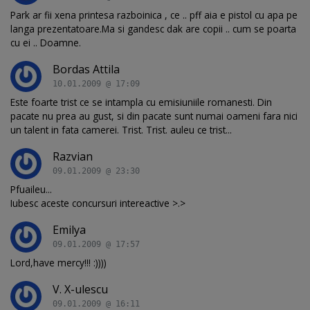
Park ar fii xena printesa razboinica , ce .. pff aia e pistol cu apa pe
langa prezentatoare.Ma si gandesc dak are copii .. cum se poarta
cu ei .. Doamne.
Bordas Attila
10.01.2009 @ 17:09
Este foarte trist ce se intampla cu emisiuniile romanesti. Din
pacate nu prea au gust, si din pacate sunt numai oameni fara nici
un talent in fata camerei. Trist. Trist. auleu ce trist...
Razvian
09.01.2009 @ 23:30
Pfuaileu...
Iubesc aceste concursuri intereactive >.>
Emilya
09.01.2009 @ 17:57
Lord,have mercy!!! :))))
V. X-ulescu
09.01.2009 @ 16:11