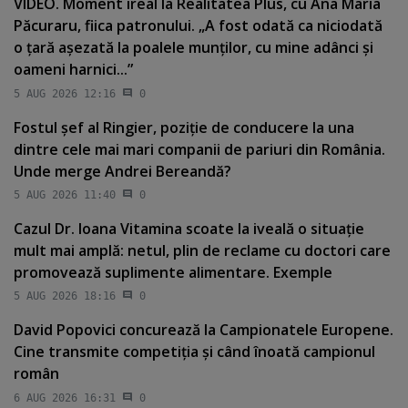
VIDEO. Moment ireal la Realitatea Plus, cu Ana Maria
Păcuraru, fiica patronului. „A fost odată ca niciodată
o ţară aşezată la poalele munţilor, cu mine adânci şi
oameni harnici...”
5 AUG 2026 12:16
0
Fostul şef al Ringier, poziţie de conducere la una
dintre cele mai mari companii de pariuri din România.
Unde merge Andrei Bereandă?
5 AUG 2026 11:40
0
Cazul Dr. Ioana Vitamina scoate la iveală o situaţie
mult mai amplă: netul, plin de reclame cu doctori care
promovează suplimente alimentare. Exemple
5 AUG 2026 18:16
0
David Popovici concurează la Campionatele Europene.
Cine transmite competiţia şi când înoată campionul
român
6 AUG 2026 16:31
0