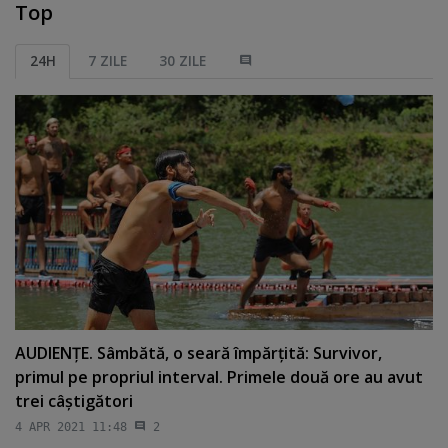
Top
24H
7 ZILE
30 ZILE
AUDIENŢE. Sâmbătă, o seară împărţită: Survivor,
primul pe propriul interval. Primele două ore au avut
trei câştigători
4 APR 2021 11:48
2