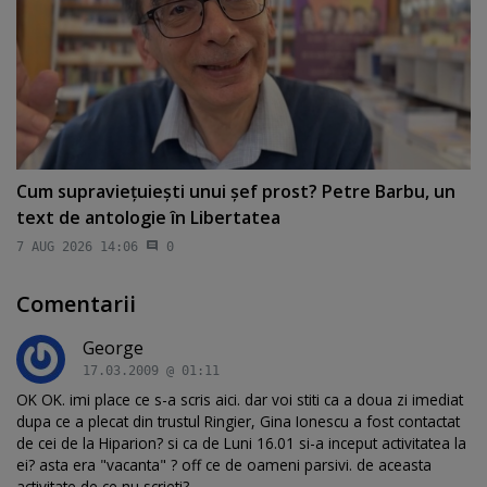
Cum supravieţuieşti unui şef prost? Petre Barbu, un
text de antologie în Libertatea
7 AUG 2026 14:06
0
Comentarii
George
17.03.2009 @ 01:11
OK OK. imi place ce s-a scris aici. dar voi stiti ca a doua zi imediat
dupa ce a plecat din trustul Ringier, Gina Ionescu a fost contactat
de cei de la Hiparion? si ca de Luni 16.01 si-a inceput activitatea la
ei? asta era "vacanta" ? off ce de oameni parsivi. de aceasta
activitate de ce nu scrieti?