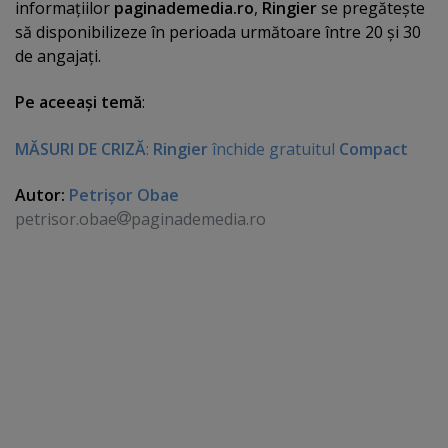
informaţiilor
paginademedia.ro
,
Ringier
se pregăteşte
să disponibilizeze în perioada următoare între 20 şi 30
de angajaţi.
Pe aceeaşi temă
:
MĂSURI DE CRIZĂ
:
Ringier
închide gratuitul
Compact
Autor:
Petrişor Obae
petrisor.obae
paginademedia.ro