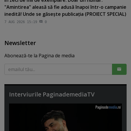
în zeci de mii de exemplare. Doar un număr.
"Amintirea" aleasă să fie adusă înapoi într-o campanie
inedită! Unde se găseşte publicaţia (PROIECT SPECIAL)
7 AUG 2026 15:19
0
Newsletter
Abonează-te la Pagina de media
Interviurile PaginademediaTV