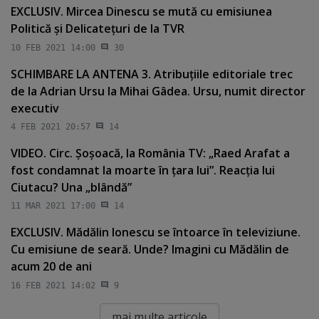
EXCLUSIV. Mircea Dinescu se mută cu emisiunea
Politică şi Delicateţuri de la TVR
10 FEB 2021 14:00
30
SCHIMBARE LA ANTENA 3. Atribuţiile editoriale trec
de la Adrian Ursu la Mihai Gâdea. Ursu, numit director
executiv
4 FEB 2021 20:57
14
VIDEO. Circ. Şoşoacă, la România TV: „Raed Arafat a
fost condamnat la moarte în ţara lui”. Reacţia lui
Ciutacu? Una „blândă”
11 MAR 2021 17:00
14
EXCLUSIV. Mădălin Ionescu se întoarce în televiziune.
Cu emisiune de seară. Unde? Imagini cu Mădălin de
acum 20 de ani
16 FEB 2021 14:02
9
mai multe articole