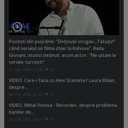
Poveşti din puşcărie: "Deţinuţii strigau „Tătuţu!”
când serialul se filma chiar la Rahova". Radu
Giovani, atunci deţinut, acum actor. "Ne uitam la
seriale turceşti"
21 IUL 2026 17:59
0
VIDEO. Care-i faza cu Alex Stamate? Laura Bălan,
despre...
18 IUL 2026 15:55
0
VIDEO. Mihai Voinea - Recorder, despre problema
banilor de...
18 IUN 2026 16:27
0