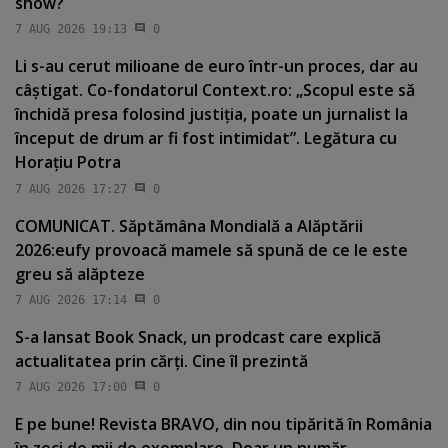
show?
7 AUG 2026 19:13
0
Li s-au cerut milioane de euro într-un proces, dar au
câştigat. Co-fondatorul Context.ro: „Scopul este să
închidă presa folosind justiţia, poate un jurnalist la
început de drum ar fi fost intimidat”. Legătura cu
Horaţiu Potra
7 AUG 2026 17:27
0
COMUNICAT. Săptămâna Mondială a Alăptării
2026:eufy provoacă mamele să spună de ce le este
greu să alăpteze
7 AUG 2026 17:14
0
S-a lansat Book Snack, un prodcast care explică
actualitatea prin cărţi. Cine îl prezintă
7 AUG 2026 17:00
0
E pe bune! Revista BRAVO, din nou tipărită în România