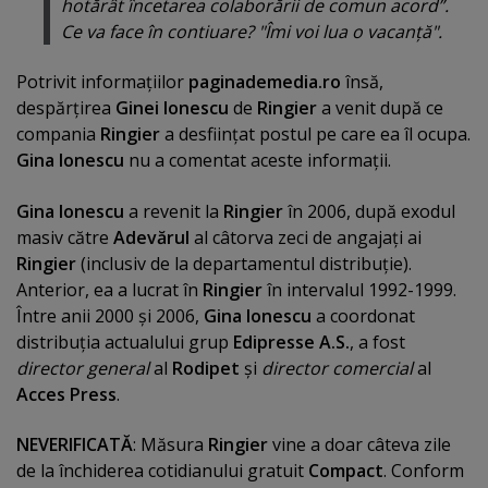
hotărât încetarea colaborării de comun acord
”.
Ce va face în contiuare? "Îmi voi lua o vacanţă".
Potrivit informaţiilor
paginademedia.ro
însă,
despărţirea
Ginei Ionescu
de
Ringier
a venit după ce
compania
Ringier
a desfiinţat postul pe care ea îl ocupa.
Gina Ionescu
nu a comentat aceste informaţii.
Gina Ionescu
a revenit la
Ringier
în 2006, după exodul
masiv
către
Adevărul
al câtorva zeci de angajaţi ai
Ringier
(inclusiv de la departamentul distribuţie).
Anterior, ea a lucrat în
Ringier
în intervalul 1992-1999.
Între anii 2000 şi 2006,
Gina Ionescu
a coordonat
distribuţia actualului grup
Edipresse A.S.
, a fost
director general
al
Rodipet
şi
director comercial
al
Acces Press
.
NEVERIFICATĂ
: Măsura
Ringier
vine a doar câteva zile
de la închiderea cotidianului gratuit
Compact
. Conform