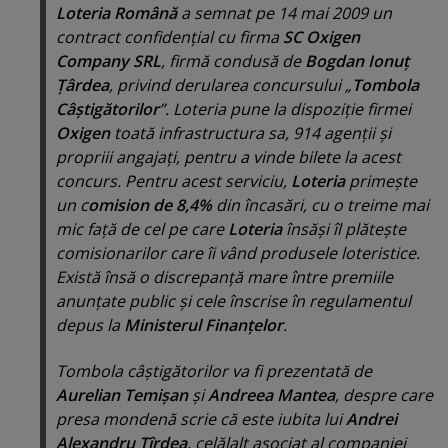
Loteria Română
a semnat pe 14 mai 2009 un
contract confidenţial cu firma
SC Oxigen
Company SRL
, firmă condusă de
Bogdan Ionuţ
Ţârdea
, privind derularea concursului „
Tombola
Câştigătorilor
”. Loteria pune la dispoziţie firmei
Oxigen
toată infrastructura sa, 914 agenţii şi
propriii angajaţi, pentru a vinde bilete la acest
concurs. Pentru acest serviciu,
Loteria
primeşte
un c
omision de 8,4%
din încasări, cu o treime mai
mic faţă de cel pe care
Loteria
însăşi îl plăteşte
comisionarilor care îi vând produsele loteristice.
Există însă o discrepanţă mare între premiile
anunţate public şi cele înscrise în regulamentul
depus la
Ministerul Finanţelor
.
Tombola câştigătorilor va fi prezentată de
Aurelian Temişan
şi
Andreea Mantea
, despre care
presa mondenă scrie că este iubita lui
Andrei
Alexandru Ţîrdea
, celălalt asociat al companiei