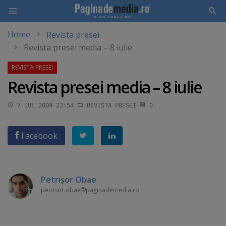
Home
Revista presei
Skip
Revista presei media – 8 iulie
to
main
content
Revista presei media – 8 iulie
7 IUL 2009 23:54
REVISTA PRESEI
0
Facebook
Petrişor Obae
petrisor.obae
paginademedia.ro