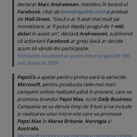
declarat
Marc Andreessen
, membru în board-ul
Facebook
, citat de
brandrepublic.com
şi preluat
de
Wall-Street
. “
Dacă s-ar fi axat mai mult pe
monetizare, ar fi putut depăşi pragul de
1 mld.
dolari
în acest an
”, declară
Andreessen
, subliniind
că acţionarii
Facebook
ar greşi dacă ar decide
acum să vândă din participaţie.
Veniturile Facebook ar putea trece pragul de 500
mil. dolari in 2009
PepsiCo
a apelat pentru prima oară la serviciile
Microsoft
, pentru producţia celei mai mari
campanii online realizată până în prezent, care va
promova brandul
Pepsi Max
, scrie
Daily Business
.
Campania se va derula timp de 9 luni şi va include
şi realizarea unui micro-site care va promova
Pepsi Max
în
Marea Britanie
,
Norvegia
şi
Australia
.
Microsoft produce cea mai mare campanie online