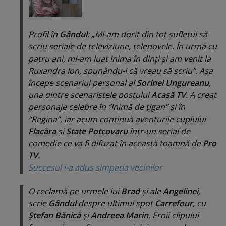
Profil în
Gândul
: „
Mi-am dorit din tot sufletul să
scriu seriale de televiziune, telenovele. În urmă cu
patru ani, mi-am luat inima în dinţi şi am venit la
Ruxandra Ion, spunându-i că vreau să scriu
“. Aşa
începe scenariul personal al
Sorinei Ungureanu
,
una dintre scenaristele postului
Acasă TV
. A creat
personaje celebre în “
Inimă de ţigan
” şi în
“
Regina
”, iar acum continuă aventurile cuplului
Flacăra
şi
State Potcovaru
într-un serial de
comedie ce va fi difuzat în această toamnă de
Pro
TV
.
Succesul i-a adus simpatia vecinilor
O reclamă pe urmele lui
Brad
şi ale
Angelinei
,
scrie
Gândul
despre ultimul spot
Carrefour
, cu
Ştefan Bănică
şi
Andreea Marin
. Eroii clipului