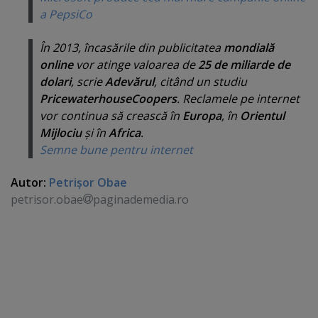
a PepsiCo
În 2013, încasările din publicitatea
mondială
online
vor atinge valoarea de
25 de miliarde de
dolari
, scrie
Adevărul
, citând un studiu
PricewaterhouseCoopers
. Reclamele pe internet
vor continua să crească în
Europa
, în
Orientul
Mijlociu
şi în
Africa
.
Semne bune pentru internet
Autor:
Petrişor Obae
petrisor.obae
paginademedia.ro