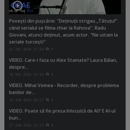
Poveşti din puşcărie: "Deţinuţii strigau „Tătuţu!”
când serialul se filma chiar la Rahova". Radu
Giovani, atunci deţinut, acum actor. "Ne uitam la
seriale turceşti"
21 IUL 2026 17:59
0
VIDEO. Care-i faza cu Alex Stamate? Laura Bălan,
despre...
18 IUL 2026 15:55
0
VIDEO. Mihai Voinea - Recorder, despre problema
banilor de...
18 IUN 2026 16:27
0
VIDEO. Poate să fie presa înlocuită de AI? E AI-ul
bun...
17 IUN 2026 17:27
0