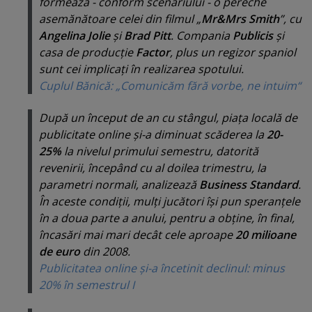
formează - conform scenariului - o pereche
asemănătoare celei din filmul „
Mr&Mrs Smith
”, cu
Angelina Jolie
şi
Brad Pitt
. Compania
Publicis
şi
casa de producţie
Factor
, plus un regizor spaniol
sunt cei implicaţi în realizarea spotului.
Cuplul Bănică: „Comunicăm fără vorbe, ne intuim“
După un început de an cu stângul, piaţa locală de
publicitate online şi-a diminuat scăderea la
20-
25%
la nivelul primului semestru, datorită
revenirii, începând cu al doilea trimestru, la
parametri normali, analizează
Business Standard
.
În aceste condiţii, mulţi jucători îşi pun speranţele
în a doua parte a anului, pentru a obţine, în final,
încasări mai mari decât cele aproape
20 milioane
de euro
din 2008.
Publicitatea online şi-a încetinit declinul: minus
20% în semestrul I