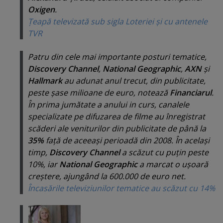
Oxigen
.
Ţeapă televizată sub sigla Loteriei şi cu antenele
TVR
Patru din cele mai importante posturi tematice,
Discovery Channel
,
National Geographic
,
AXN
şi
Hallmark
au adunat anul trecut, din publicitate,
peste şase milioane de euro, notează
Financiarul
.
În prima jumătate a anului in curs, canalele
specializate pe difuzarea de filme au înregistrat
scăderi ale veniturilor din publicitate de până la
35%
faţă de aceeaşi perioadă din 2008. În acelaşi
timp,
Discovery Channel
a scăzut cu puţin peste
10%, iar
National Geographic
a marcat o uşoară
creştere, ajungând la 600.000 de euro net.
Încasările televiziunilor tematice au scăzut cu 14%