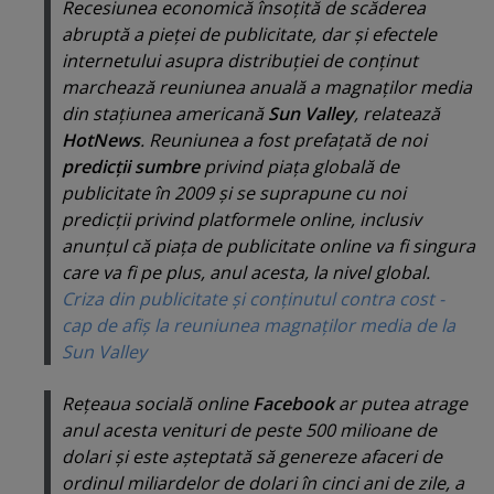
Recesiunea economică însoţită de scăderea
abruptă a pieţei de publicitate, dar şi efectele
internetului asupra distribuţiei de conţinut
marchează reuniunea anuală a magnaţilor media
din staţiunea americană
Sun Valley
, relatează
HotNews
. Reuniunea a fost prefaţată de noi
predicţii sumbre
privind piaţa globală de
publicitate în 2009 şi se suprapune cu noi
predicţii privind platformele online, inclusiv
anunţul că piaţa de publicitate online va fi singura
care va fi pe plus, anul acesta, la nivel global.
Criza din publicitate şi conţinutul contra cost -
cap de afiş la reuniunea magnaţilor media de la
Sun Valley
Reţeaua socială online
Facebook
ar putea atrage
anul acesta venituri de peste 500 milioane de
dolari şi este aşteptată să genereze afaceri de
ordinul miliardelor de dolari în cinci ani de zile, a