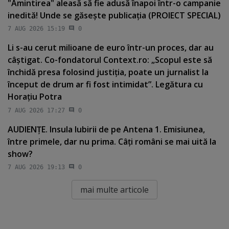
"Amintirea" aleasă să fie adusă înapoi într-o campanie
inedită! Unde se găseşte publicaţia (PROIECT SPECIAL)
7 AUG 2026 15:19
0
Li s-au cerut milioane de euro într-un proces, dar au
câştigat. Co-fondatorul Context.ro: „Scopul este să
închidă presa folosind justiţia, poate un jurnalist la
început de drum ar fi fost intimidat”. Legătura cu
Horaţiu Potra
7 AUG 2026 17:27
0
AUDIENŢE. Insula Iubirii de pe Antena 1. Emisiunea,
între primele, dar nu prima. Câţi români se mai uită la
show?
7 AUG 2026 19:13
0
mai multe articole