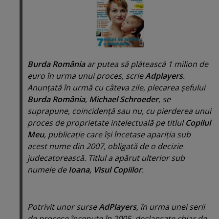
Burda România
ar putea să plătească 1 milion de
euro în urma unui proces, scrie
Adplayers
.
Anunţată în urmă cu câteva zile, plecarea şefului
Burda România
,
Michael Schroeder
, se
suprapune, coincidenţă sau nu, cu pierderea unui
proces de proprietate intelectuală pe titlul
Copilul
Meu
, publicaţie care îşi încetase apariţia sub
acest nume din 2007, obligată de o decizie
judecatorească. Titlul a apărut ulterior sub
numele de
Ioana, Visul Copiilor
.
Potrivit unor surse
AdPlayers
, în urma unei serii
de procese începute în 2005, declanşate chiar de