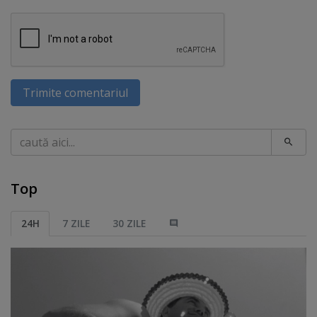
Trimite comentariul
Caută
Top
24H
7 ZILE
30 ZILE