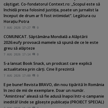
câştigat. Co-fondatorul Context.ro: „Scopul este să
închidă presa folosind justiţia, poate un jurnalist la
început de drum ar fi fost intimidat”. Legătura cu
Horaţiu Potra
7 AUG 2026 17:27
0
COMUNICAT. Săptămâna Mondială a Alăptării
2026:eufy provoacă mamele să spună de ce le este
greu să alăpteze
7 AUG 2026 17:14
0
S-a lansat Book Snack, un prodcast care explică
actualitatea prin cărţi. Cine îl prezintă
7 AUG 2026 17:00
0
E pe bune! Revista BRAVO, din nou tipărită în România
în zeci de mii de exemplare. Doar un număr.
"Amintirea" aleasă să fie adusă înapoi într-o campanie
inedită! Unde se găseşte publicaţia (PROIECT SPECIAL)