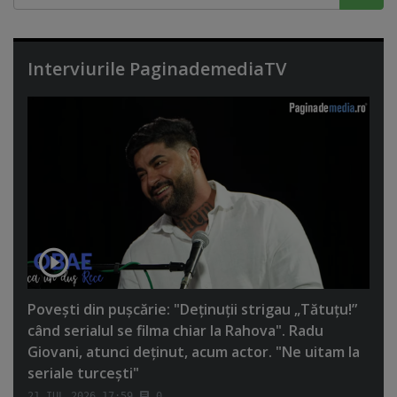
Interviurile PaginademediaTV
Poveşti din puşcărie: "Deţinuţii strigau „Tătuţu!”
când serialul se filma chiar la Rahova". Radu
Giovani, atunci deţinut, acum actor. "Ne uitam la
seriale turceşti"
21 IUL 2026 17:59
0