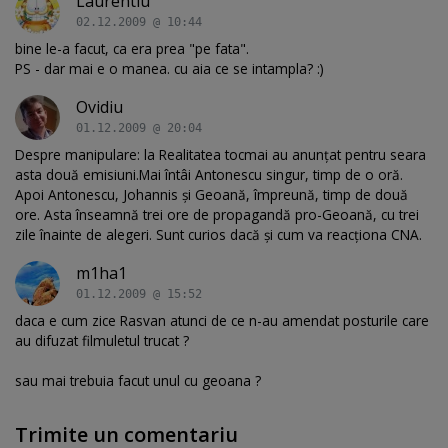
Laurentiu
02.12.2009 @ 10:44
bine le-a facut, ca era prea "pe fata".
PS - dar mai e o manea. cu aia ce se intampla? :)
Ovidiu
01.12.2009 @ 20:04
Despre manipulare: la Realitatea tocmai au anunţat pentru seara
asta două emisiuni.Mai întâi Antonescu singur, timp de o oră.
Apoi Antonescu, Johannis şi Geoană, împreună, timp de două
ore. Asta înseamnă trei ore de propagandă pro-Geoană, cu trei
zile înainte de alegeri. Sunt curios dacă şi cum va reacţiona CNA.
m1ha1
01.12.2009 @ 15:52
daca e cum zice Rasvan atunci de ce n-au amendat posturile care
au difuzat filmuletul trucat ?
sau mai trebuia facut unul cu geoana ?
Trimite un comentariu