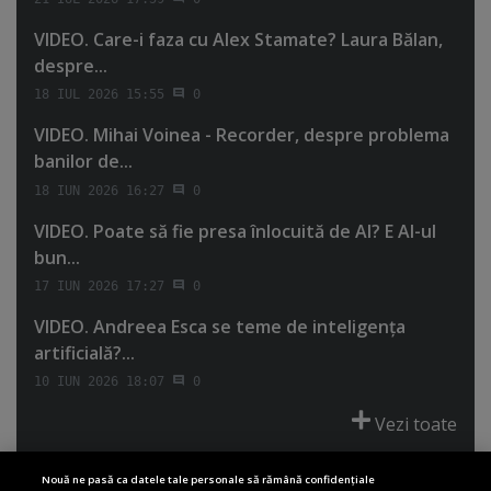
VIDEO. Care-i faza cu Alex Stamate? Laura Bălan,
despre...
18 IUL 2026 15:55
0
VIDEO. Mihai Voinea - Recorder, despre problema
banilor de...
18 IUN 2026 16:27
0
VIDEO. Poate să fie presa înlocuită de AI? E AI-ul
bun...
17 IUN 2026 17:27
0
VIDEO. Andreea Esca se teme de inteligenţa
artificială?...
10 IUN 2026 18:07
0
Vezi toate
Nouă ne pasă ca datele tale personale să rămână confidențiale