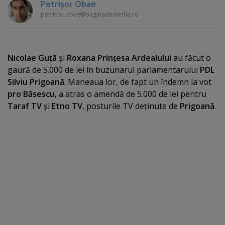
Petrişor Obae
petrisor.obae
paginademedia.ro
Nicolae Guţă
şi
Roxana Prinţesa Ardealului
au făcut o
gaură de 5.000 de lei în buzunarul parlamentarului
PDL
Silviu Prigoană
. Maneaua lor, de fapt un îndemn la vot
pro Băsescu
, a atras o amendă de 5.000 de lei pentru
Taraf TV
şi
Etno TV
, posturile TV deţinute de
Prigoană
.