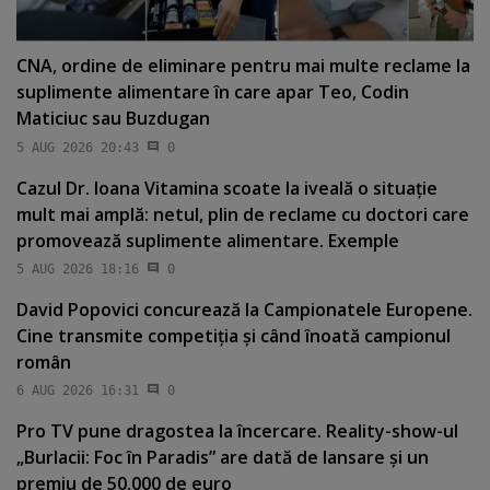
CNA, ordine de eliminare pentru mai multe reclame la
suplimente alimentare în care apar Teo, Codin
Maticiuc sau Buzdugan
5 AUG 2026 20:43
0
Cazul Dr. Ioana Vitamina scoate la iveală o situaţie
mult mai amplă: netul, plin de reclame cu doctori care
promovează suplimente alimentare. Exemple
5 AUG 2026 18:16
0
David Popovici concurează la Campionatele Europene.
Cine transmite competiţia şi când înoată campionul
român
6 AUG 2026 16:31
0
Pro TV pune dragostea la încercare. Reality-show-ul
„Burlacii: Foc în Paradis” are dată de lansare şi un
premiu de 50.000 de euro