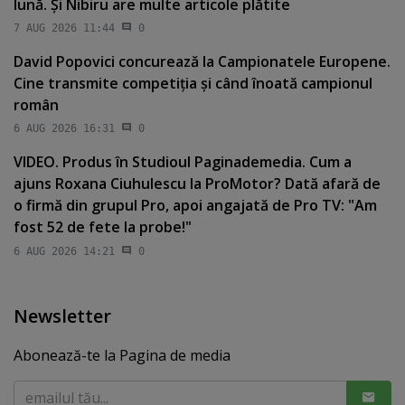
lună. Şi Nibiru are multe articole plătite
7 AUG 2026 11:44
0
David Popovici concurează la Campionatele Europene.
Cine transmite competiţia şi când înoată campionul
român
6 AUG 2026 16:31
0
VIDEO. Produs în Studioul Paginademedia. Cum a
ajuns Roxana Ciuhulescu la ProMotor? Dată afară de
o firmă din grupul Pro, apoi angajată de Pro TV: "Am
fost 52 de fete la probe!"
6 AUG 2026 14:21
0
Newsletter
Abonează-te la Pagina de media