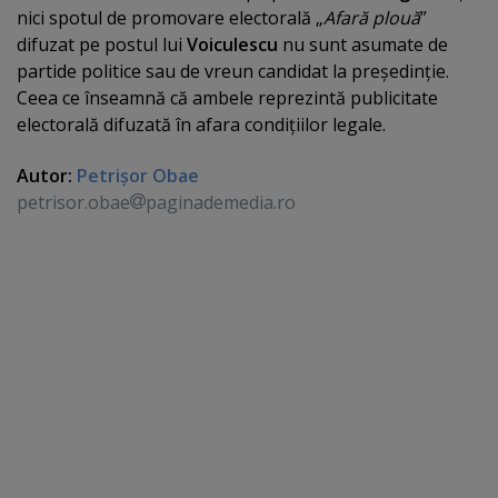
nici spotul de promovare electorală „
Afară plouă
”
difuzat pe postul lui
Voiculescu
nu sunt asumate de
partide politice sau de vreun candidat la preşedinţie.
Ceea ce înseamnă că ambele reprezintă publicitate
electorală difuzată în afara condiţiilor legale.
Autor:
Petrişor Obae
petrisor.obae
paginademedia.ro