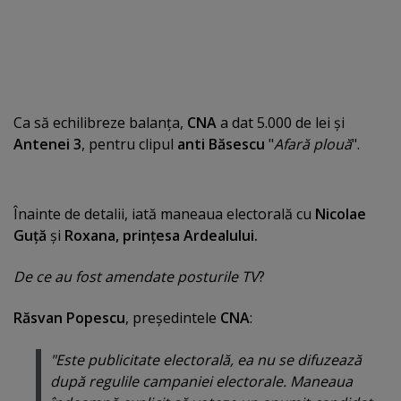
Ca să echilibreze balanţa,
CNA
a dat 5.000 de lei şi
Antenei 3
, pentru clipul
anti Băsescu
"
Afară plouă
".
Înainte de detalii, iată maneaua electorală cu
Nicolae
Guţă
şi
Roxana, prinţesa Ardealului.
De ce au fost amendate posturile TV
?
Răsvan Popescu
, preşedintele
CNA
:
"Este publicitate electorală, ea nu se difuzează
după regulile campaniei electorale. Maneaua