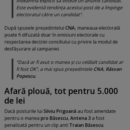
îndeamnă explicit să voteze un anumit candidat.
Este evidentă tendinţa acestui post de a împinge
electoratul către un candidat".
După spusele preşedintelui
CNA
, maneaua electorală
poate fi difuzată doar în emisiuni electorale cu
respectarea deciziei consiliului cu privire la modul de
desfăşurare al campaniei.
“Dacă ar fi avut o manea şi cu celălalt candidat ar
fi fost OK”, a mai spus preşedintele
CNA
,
Răsvan
Popescu
.
Afară plouă, tot pentru 5.000
de lei
Dacă posturile lui
Silviu Prigoană
au fost amendate
pentru o manea
pro Băsescu
,
Antena 3
a fost
penalizată pentru un clip anti
Traian Băsescu
.