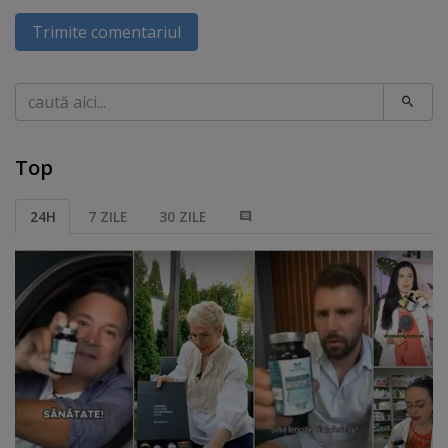
Trimite comentariul
Caută
Top
24H
7 ZILE
30 ZILE