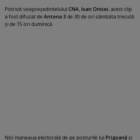
Potrivit vicepreşedintelului
CNA
,
Ioan Onisei
, acest clip
a fost difuzat de
Antena 3
de 30 de ori sâmbăta trecută
şi de 15 ori duminică.
Nici maneaua electorală de pe posturile lui
Prigoană
şi