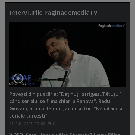
Interviurile PaginademediaTV
Poveşti din puşcărie: "Deţinuţii strigau „Tătuţu!”
când serialul se filma chiar la Rahova". Radu
Giovani, atunci deţinut, acum actor. "Ne uitam la
seriale turceşti"
21 IUL 2026 17:59
0
VIDEO. Care-i faza cu Alex Stamate? Laura Bălan,