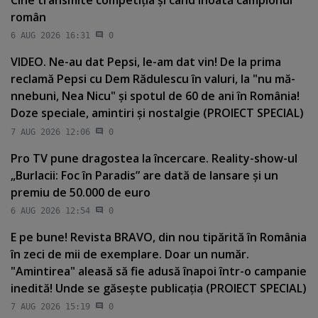
Cine transmite competiţia şi când înoată campionul
român
6 AUG 2026 16:31
0
VIDEO. Ne-au dat Pepsi, le-am dat vin! De la prima
reclamă Pepsi cu Dem Rădulescu în valuri, la "nu mă-
nnebuni, Nea Nicu" şi spotul de 60 de ani în România!
Doze speciale, amintiri şi nostalgie (PROIECT SPECIAL)
7 AUG 2026 12:06
0
Pro TV pune dragostea la încercare. Reality-show-ul
„Burlacii: Foc în Paradis” are dată de lansare şi un
premiu de 50.000 de euro
6 AUG 2026 12:54
0
E pe bune! Revista BRAVO, din nou tipărită în România
în zeci de mii de exemplare. Doar un număr.
"Amintirea" aleasă să fie adusă înapoi într-o campanie
inedită! Unde se găseşte publicaţia (PROIECT SPECIAL)
7 AUG 2026 15:19
0