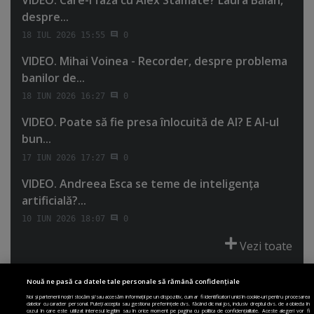
despre...
18 IUL 2026 15:55
0
VIDEO. Mihai Voinea - Recorder, despre problema
banilor de...
18 IUN 2026 16:27
0
VIDEO. Poate să fie presa înlocuită de AI? E AI-ul
bun...
17 IUN 2026 17:27
0
VIDEO. Andreea Esca se teme de inteligenţa
artificială?...
10 IUN 2026 18:07
0
Vezi toate
Nouă ne pasă ca datele tale personale să rămână confidențiale
Noi și partenerii noștri stocăm și/sau accesăm informații pe un dispozitiv, cum ar fi identificatori unici în cookie-uri pentru procesarea
datelor cu caracter personal. Puteți accepta sau gestiona preferințele dvs. făcând clic mai jos, inclusiv dreptul dvs. de a obiecta în
cazul în care este utilizat interesul legitim sau în orice moment pe pagina cu politica de confidențialitate. Aceste alegeri vor fi