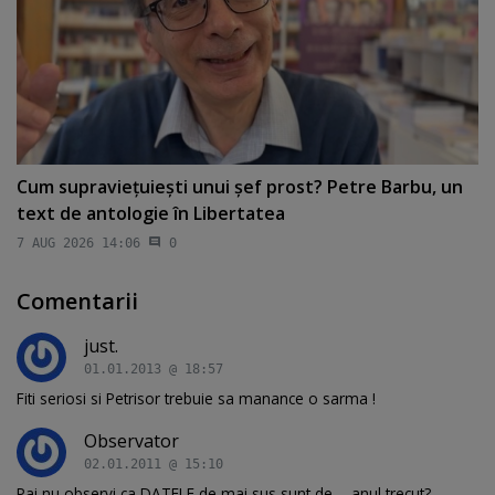
Cum supravieţuieşti unui şef prost? Petre Barbu, un
text de antologie în Libertatea
7 AUG 2026 14:06
0
Comentarii
just.
01.01.2013 @ 18:57
Fiti seriosi si Petrisor trebuie sa manance o sarma !
Observator
02.01.2011 @ 15:10
Pai nu observi ca DATELE de mai sus sunt de ... anul trecut?