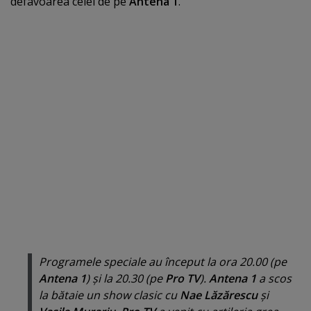
defavoarea celei de pe
Antena 1
.
Programele speciale au început la ora 20.00 (pe
Antena 1
) şi la 20.30 (pe
Pro TV
).
Antena 1
a scos
la bătaie un show clasic cu
Nae Lăzărescu
şi