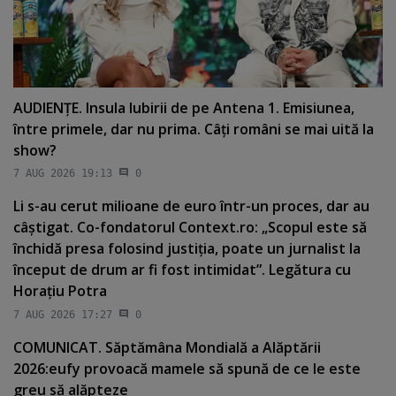
AUDIENŢE. Insula Iubirii de pe Antena 1. Emisiunea,
între primele, dar nu prima. Câţi români se mai uită la
show?
7 AUG 2026 19:13
0
Li s-au cerut milioane de euro într-un proces, dar au
câştigat. Co-fondatorul Context.ro: „Scopul este să
închidă presa folosind justiţia, poate un jurnalist la
început de drum ar fi fost intimidat”. Legătura cu
Horaţiu Potra
7 AUG 2026 17:27
0
COMUNICAT. Săptămâna Mondială a Alăptării
2026:eufy provoacă mamele să spună de ce le este
greu să alăpteze