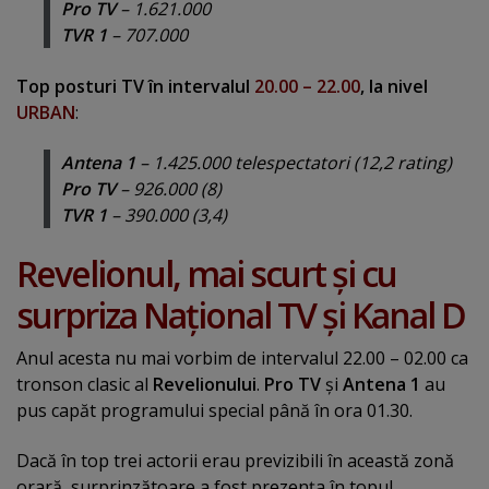
Pro TV
– 1.621.000
TVR 1
– 707.000
Top posturi TV în intervalul
20.00 – 22.00
, la nivel
URBAN
:
Antena 1
– 1.425.000 telespectatori (12,2 rating)
Pro TV
– 926.000 (8)
TVR 1
– 390.000 (3,4)
Revelionul, mai scurt şi cu
surpriza Naţional TV şi Kanal D
Anul acesta nu mai vorbim de intervalul 22.00 – 02.00 ca
tronson clasic al
Revelionului
.
Pro TV
şi
Antena 1
au
pus capăt programului special până în ora 01.30.
Dacă în top trei actorii erau previzibili în această zonă
orară, surprinzătoare a fost prezenţa în topul