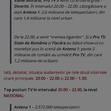
Vasile Murariu
,
Pro TV
a venit cu artileria grea -
Divertis
. În intervalul 20.00 – 22.00, câştigătoare a
ieşit
Antena 1
: 2,6 milioane de telespectatori, din
care 1,4 milioane la nivel urban.
De la 22.00, a venit “
vremea ţiganilor
”. Şi a
Pro TV
.
State de România
şi
Flacăra
au bătut show-ul cu
manelişti pus în scenă de
Antena 1
: peste 2
milioane de români au urmărit
Pro TV
, din care
1,2 milioane de orăşeni.
Iată, detaliat, situaţia audienţelor pe cele două intervale
orare principale,
20.00 – 22.00
şi
22.00 – 1.30
:
Top posturi TV în intervalul
20.00 – 22.00
, la nivel
NAŢIONAL
:
Antena 1
– 2.572.000 telespectatori