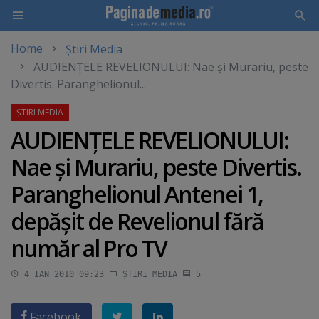
Home
Știri Media
Skip
AUDIENŢELE REVELIONULUI: Nae şi Murariu, peste
to
Divertis. Paranghelionul...
main
content
AUDIENŢELE REVELIONULUI:
Nae şi Murariu, peste Divertis.
Paranghelionul Antenei 1,
depăşit de Revelionul fără
număr al Pro TV
4 IAN 2010 09:23
ȘTIRI MEDIA
5
Facebook