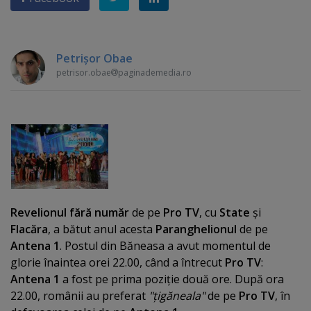
Petrişor Obae
petrisor.obae
paginademedia.ro
Revelionul fără număr
de pe
Pro TV
, cu
State
şi
Flacăra
, a bătut anul acesta
Paranghelionul
de pe
Antena 1
. Postul din Băneasa a avut momentul de
glorie înaintea orei 22.00, când a întrecut
Pro TV
:
Antena 1
a fost pe prima poziţie două ore. După ora
22.00, românii au preferat
"ţigăneala"
de pe
Pro TV
, în