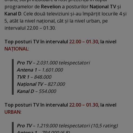
programelor de
Revelion
a posturilor
Naţional TV
şi
Kanal D
. Cele două televiziuni şi-au împărţit locurile 4 şi
5, atât la nivel naţional, cât şi la nivel urban, pe
intervalul 22.00 – 01.30.
Top posturi TV în intervalul
22.00 – 01.30
, la nivel
NAŢIONAL
:
Pro TV
– 2.031.000 telespectatori
Antena 1
– 1.601.000
TVR 1
– 848.000
Naţional TV
– 827.000
Kanal D
– 554.000
Top posturi TV în intervalul
22.00 – 01.30
, la nivel
URBAN
:
Pro TV
– 1.219.000 telespectatori (10,5 rating)
Antena 1
– 794.000 (6,8)