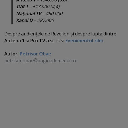
TVR 1
– 513.000 (4,4)
Naţional TV
– 490.000
Kanal D
– 287.000
Despre audienţele de Revelion şi despre lupta dintre
Antena 1
şi
Pro TV
a scris şi
Evenimentul zilei
.
Autor:
Petrişor Obae
petrisor.obae
paginademedia.ro