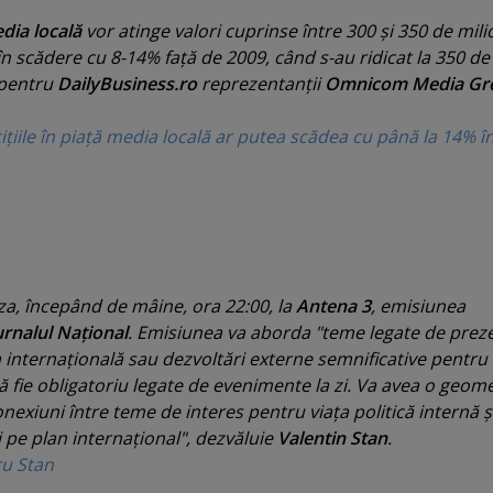
dia locală
vor atinge valori cuprinse între 300 şi 350 de mil
în scădere cu 8-14% faţă de 2009, când s-au ridicat la 350 de
 pentru
DailyBusiness.ro
reprezentanţii
Omnicom Media Gr
iile în piaţă media locală ar putea scădea cu până la 14% î
za, începând de mâine, ora 22:00, la
Antena 3
, emisiunea
urnalul Naţional
. Emisiunea va aborda "
teme legate de prez
 internaţională sau dezvoltări externe semnificative pentru 
ă fie obligatoriu legate de evenimente la zi. Va avea o geome
onexiuni între teme de interes pentru viaţa politică internă ş
pe plan internaţional
", dezvăluie
Valentin Stan
.
cu Stan