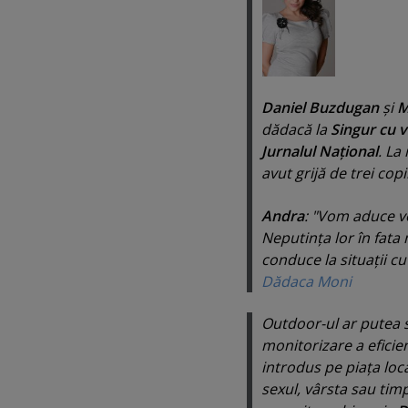
Daniel Buzdugan
şi
M
dădacă la
Singur cu 
Jurnalul Naţional
. La 
avut grijă de trei copi
Andra
:
"
Vom aduce ve
Neputinţa lor în fata 
conduce la situaţii 
Dădaca Moni
Outdoor-ul ar putea s
monitorizare a efici
introdus pe piaţa loca
sexul, vârsta sau tim