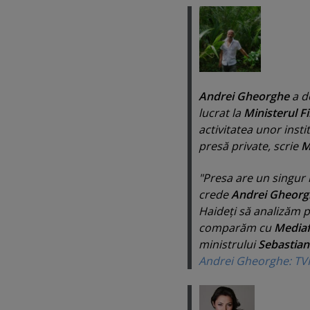
Andrei Gheorghe
a d
lucrat la
Ministerul F
activitatea unor insti
presă private, scrie
M
"
Presa are un singur 
crede
Andrei Gheorg
Haideţi să analizăm
comparăm cu
Mediaf
ministrului
Sebastian
Andrei Gheorghe: TVR 