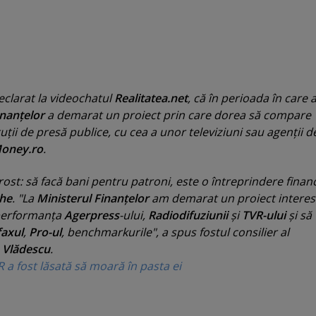
eclarat la videochatul
Realitatea.net
, că în perioada în care 
inanţelor
a demarat un proiect prin care dorea să compare
tuţii de presă publice, cu cea a unor televiziuni sau agenţii d
oney.ro
.
rost: să facă bani pentru patroni, este o întreprindere finan
he
. "
La
Ministerul Finanţelor
am demarat un proiect interes
 performanţa
Agerpress
-ului,
Radiodifuziunii
şi
TVR-ului
şi să
axul
,
Pro-ul
, benchmarkurile
", a spus fostul consilier al
 Vlădescu
.
a fost lăsată să moară în pasta ei