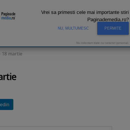
Vrei sa primesti cele mai importante stiri
Paginademedia.ro?
NU, MULTUMESC
PERMITE
CNA
INTERVIURI VIDEO
STUDIO VIDEO
AUDIENTE 
Nu colectam date cu caracter personal.
- 18 martie
artie
edin