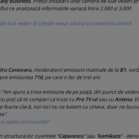
aily Business
. Preţul instalării unei camere de luat vederi 
oftul ce analizează informaţiile variază între 2.000 şi 3.000
luat vederi îţi citeşte sexul, vârsta şi traiectoria privirii
dru Conovaru
,
moderatorii emisiunii matinale de la
B1
, vor
pre emisiunea
710
, pe care o fac de trei ani.
:
"
Am ajuns a treia emisiune de pe piaţă, din punct de veder
nu poţi să te compari ca trust cu
Pro TV-ul
sau cu
Antena
. E
te foarte clară, noi nici nu ne batem cu cineva, doar ne buc
te
".
 şi spate concurenţei”
 structura lor cuvintele "
Caţavencu
" sau "
kamikaze
" - den