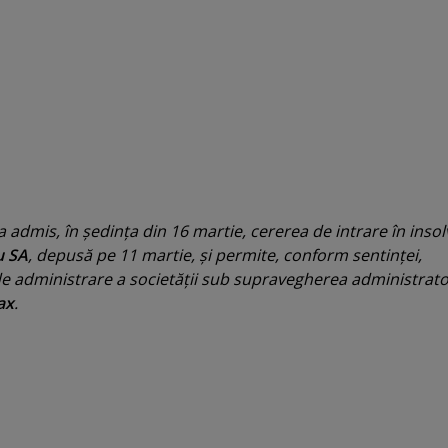
a admis, în şedinţa din 16 martie, cererea de intrare în inso
u SA
, depusă pe 11 martie, şi permite, conform sentinţei,
de administrare a societăţii sub supravegherea administrato
ax
.