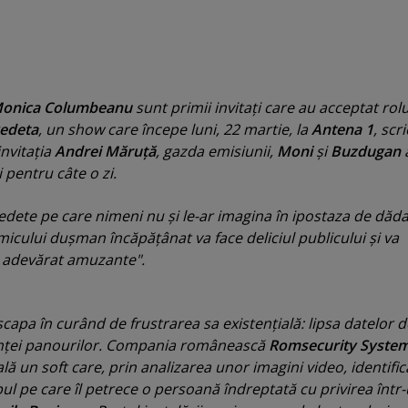
onica Columbeanu
sunt primii invitaţi care au acceptat rol
vedeta
, un show care începe luni, 22 martie, la
Antena 1
, scri
invitaţia
Andrei Măruţă
, gazda emisiunii,
Moni
şi
Buzdugan
i pentru câte o zi.
dete pe care nimeni nu şi le-ar imagina în ipostaza de dăda
micului duşman încăpăţânat va face deliciul publicului şi va
cu adevărat amuzante
".
capa în curând de frustrarea sa existenţială: lipsa datelor d
enţei panourilor. Compania românească
Romsecurity Syste
lă un soft care, prin analizarea unor imagini video, identific
pul pe care îl petrece o persoană îndreptată cu privirea într