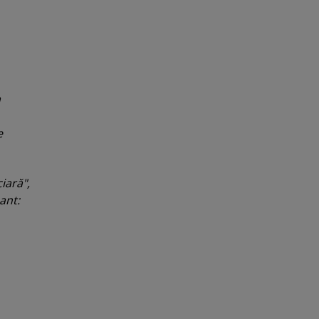
a
e
ciară
",
ant: