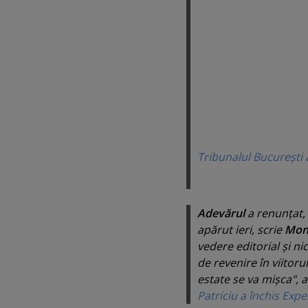
Tribunalul Bucureşti 
Adevărul
a renunţat,
apărut ieri, scrie
Mon
vedere editorial şi nic
de revenire în viitoru
estate se va mişca
", 
Patriciu a închis Expe