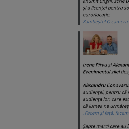
anumit unghi, scrie
D
şi a licenţei pentru s
euro/locaţie.
Zambeşte! O camera de 
Irene Pîrvu
şi
Alexan
Evenimentul zilei
des
Alexandru Conovaru
audienţei, pentru că 
audienţa lor, care es
că lumea ne urmăreş
„Facem şi faţă, facem
Şapte mărci care au în