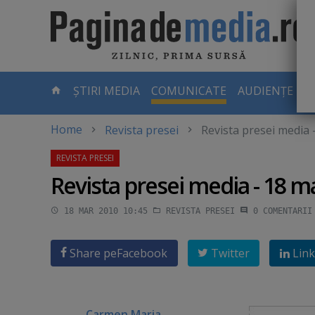
Skip
to
main
content
-
ȘTIRI MEDIA
COMUNICATE
AUDIENȚE TV
PAGINA
CURENTĂ
Home
Revista presei
Revista presei media 
Revista presei media - 18 m
18 MAR 2010 10:45
REVISTA PRESEI
0
COMENTARII
Share pe
Facebook
Twitter
Link
Carmen Maria