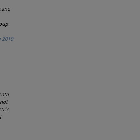
ioane
oup
n 2010
enţa
noi,
trie
i