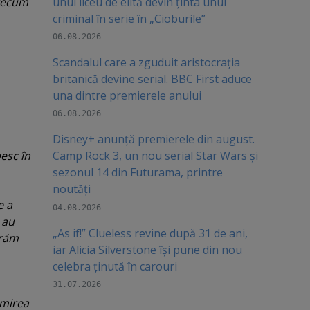
unui liceu de elită devin ținta unui
precum
criminal în serie în „Cioburile”
06.08.2026
Scandalul care a zguduit aristocrația
britanică devine serial. BBC First aduce
una dintre premierele anului
06.08.2026
Disney+ anunță premierele din august.
besc în
Camp Rock 3, un nou serial Star Wars și
sezonul 14 din Futurama, printre
noutăți
e a
04.08.2026
i au
„As if!” Clueless revine după 31 de ani,
urăm
iar Alicia Silverstone își pune din nou
celebra ținută în carouri
31.07.2026
umirea