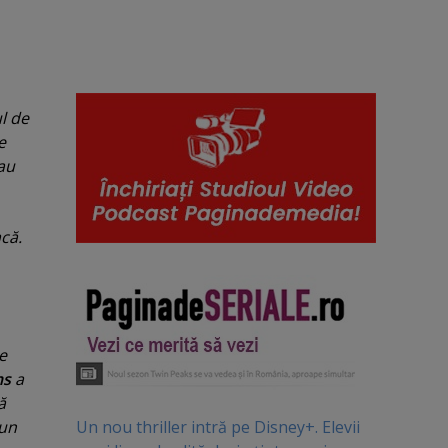
ul de
e
au
că.
e
ms
a
ă
Un nou thriller intră pe Disney+. Elevii
-un