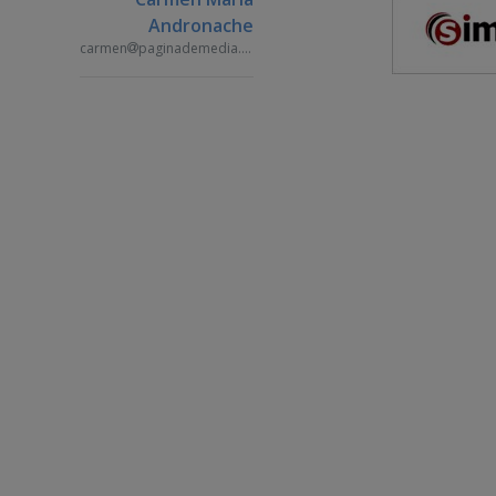
Andronache
carmen
paginademedia.ro