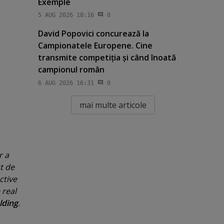
Exemple
5 AUG 2026 18:16
0
David Popovici concurează la
Campionatele Europene. Cine
transmite competiţia şi când înoată
campionul român
6 AUG 2026 16:31
0
mai multe articole
r a
t de
ctive
 real
lding
.