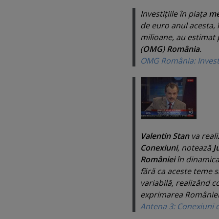
Investiţiile în piaţa
me
de euro anul acesta, 
milioane, au estimat
(
OMG
)
România
.
OMG România: Investiţ
Valentin Stan
va reali
Conexiuni
, notează
J
României
în dinamica
fără ca aceste teme s
variabilă, realizând c
exprimarea României 
Antena 3: Conexiuni 