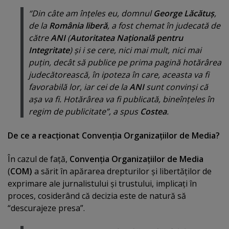
“Din câte am înţeles eu, domnul
George Lăcătuş
,
de la
România liberă
, a fost chemat în judecată de
către
ANI
(
Autoritatea Naţională pentru
Integritate
) şi i se cere, nici mai mult, nici mai
puţin, decât să publice pe prima pagină hotărârea
judecătorească, în ipoteza în care, aceasta va fi
favorabilă lor, iar cei de la
ANI
sunt convinşi că
aşa va fi. Hotărârea va fi publicată, bineînţeles în
regim de publicitate”, a spus
Costea
.
De ce a reacţionat Convenţia Organizaţiilor de Media?
În cazul de faţă,
Convenţia Organizaţiilor de Media
(
COM)
a sărit în apărarea drepturilor şi libertăţilor de
exprimare ale jurnalistului şi trustului, implicaţi în
proces, cosiderând că decizia este de natură să
“descurajeze presa”.