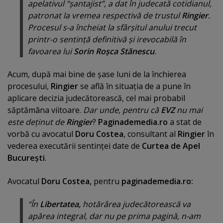
apelativul “
şantajist
”, a dat în judecată cotidianul,
patronat la vremea respectivă de trustul
Ringier
.
Procesul s-a încheiat la sfârşitul anului trecut
printr-o sentinţă definitivă şi irevocabilă în
favoarea lui
Sorin Roşca Stănescu
.
Acum, după mai bine de şase luni de la închierea
procesului,
Ringier
se află în situaţia de a pune în
aplicare decizia judecătorească, cel mai probabil
săptămâna viitoare.
Dar unde, pentru că
EVZ
nu mai
este deţinut de
Ringier
?
Paginademedia.ro
a stat de
vorbă cu avocatul
Doru Costea
, consultant al
Ringier
în
vederea executării sentinţei date de
Curtea de Apel
Bucureşti
.
Avocatul
Doru Costea,
pentru
paginademedia.ro:
“În
Libertatea,
hotărârea judecătorească va
apărea integral, dar nu pe prima pagină, n-am