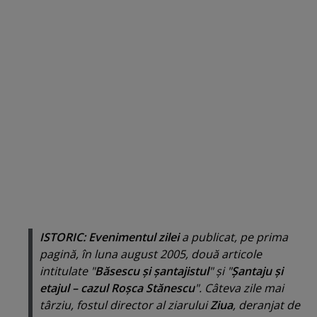
ISTORIC: Evenimentul zilei
a publicat, pe prima
pagină, în luna august 2005, două articole
intitulate "
Băsescu şi şantajistul
" şi "
Şantaju şi
etajul – cazul Roşca Stănescu
". Câteva zile mai
târziu, fostul director al ziarului
Ziua
, deranjat de