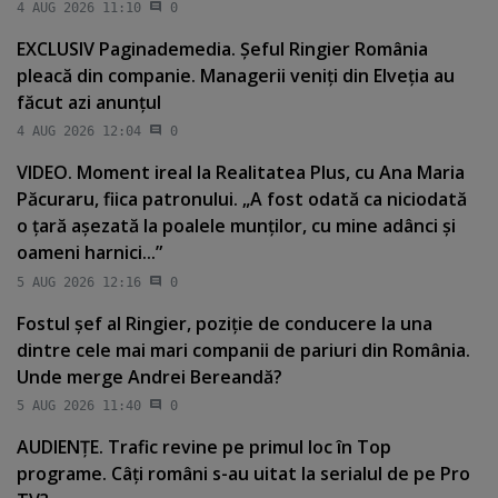
4 AUG 2026 11:10
0
EXCLUSIV Paginademedia. Şeful Ringier România
pleacă din companie. Managerii veniţi din Elveţia au
făcut azi anunţul
4 AUG 2026 12:04
0
VIDEO. Moment ireal la Realitatea Plus, cu Ana Maria
Păcuraru, fiica patronului. „A fost odată ca niciodată
o ţară aşezată la poalele munţilor, cu mine adânci şi
oameni harnici...”
5 AUG 2026 12:16
0
Fostul şef al Ringier, poziţie de conducere la una
dintre cele mai mari companii de pariuri din România.
Unde merge Andrei Bereandă?
5 AUG 2026 11:40
0
AUDIENŢE. Trafic revine pe primul loc în Top
programe. Câţi români s-au uitat la serialul de pe Pro