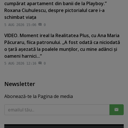
cumpărat apartament din banii de la Playboy.”
Roxana Ciuhulescu, despre pictorialul care i-a
schimbat viaţa
5 AUG 2026 15:06
0
VIDEO. Moment ireal la Realitatea Plus, cu Ana Maria
Păcuraru, fiica patronului. „A fost odată ca niciodată
o ţară aşezată la poalele munţilor, cu mine adânci şi
oameni harnici...”
5 AUG 2026 12:16
0
Newsletter
Abonează-te la Pagina de media