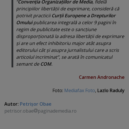
“
Convenţia Organizaţiilor de Media
, fidelă
principiilor libertăţii de exprimare, consideră că
potrivit practicii
Curţii Europene a Drepturilor
Omului
publicarea integrală a celor 9 pagini în
regim de publicitate este o sancţiune
disproporţionată la adresa libertăţii de exprimare
şi are un efect inhibitoriu major atât asupra
editorului cât şi asupra jurnalistului care a scris
articolul incriminat”, se arată în comunicatul
semant de
COM
.
Carmen Andronache
Foto:
Mediafax Foto
,
Lazlo Raduly
Autor:
Petrişor Obae
petrisor.obae
paginademedia.ro