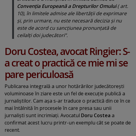
Convenţia Europeană a Drepturilor Omului
( art.
10), în limitele admise ale libertăţii de exprimare
şi, prin urmare, nu este necesară decizia şi nu
este de acord cu sancţiunea pronunţată de
ceilalţi doi judecători”.
Doru Costea, avocat Ringier: S-
a creat o practică ce mie mi se
pare periculoasă
Publicarea integrală a unor hotărârilor judecătoreşti
voluminoase în ziare este un fel de execuţie publică a
jurnaliştilor. Cam aşa s-ar traduce o practică din ce în ce
mai întâlnită în procesele în care presa sau unii
jurnalişti sunt incrimiaţi. Avocatul
Doru Costea
a
confirmat acest lucru printr-un exemplu cât se poate de
recent.