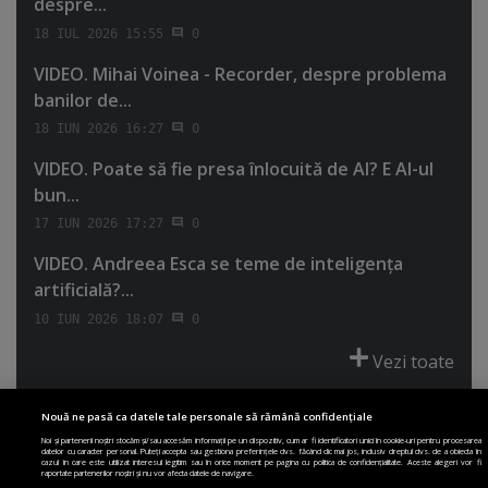
despre...
18 IUL 2026 15:55
0
VIDEO. Mihai Voinea - Recorder, despre problema
banilor de...
18 IUN 2026 16:27
0
VIDEO. Poate să fie presa înlocuită de AI? E AI-ul
bun...
17 IUN 2026 17:27
0
VIDEO. Andreea Esca se teme de inteligenţa
artificială?...
10 IUN 2026 18:07
0
Vezi toate
Nouă ne pasă ca datele tale personale să rămână confidențiale
Noi și partenerii noștri stocăm și/sau accesăm informații pe un dispozitiv, cum ar fi identificatori unici în cookie-uri pentru procesarea
datelor cu caracter personal. Puteți accepta sau gestiona preferințele dvs. făcând clic mai jos, inclusiv dreptul dvs. de a obiecta în
cazul în care este utilizat interesul legitim sau în orice moment pe pagina cu politica de confidențialitate. Aceste alegeri vor fi
PRIMA PAGINĂ
POLITICA DE COLECTARE ACORD COOKIE
raportate partenerilor noștri și nu vor afecta datele de navigare.