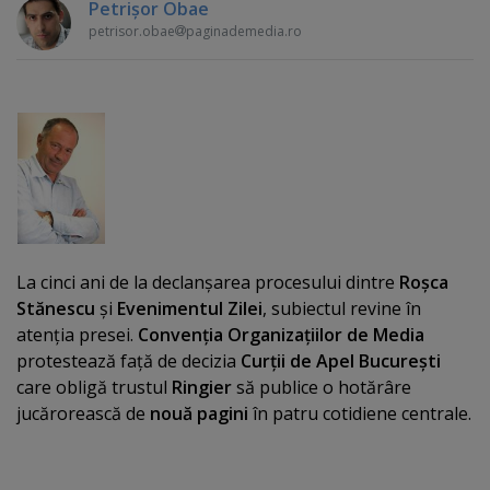
Petrişor Obae
petrisor.obae
paginademedia.ro
La cinci ani de la declanşarea procesului dintre
Roşca
Stănescu
şi
Evenimentul Zilei
, subiectul revine în
atenţia presei.
Convenţia Organizaţiilor de Media
protestează faţă de decizia
Curţii de Apel Bucureşti
care obligă trustul
Ringier
să publice o hotărâre
jucărorească de
nouă pagini
în patru cotidiene centrale.