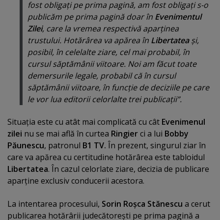
fost obligaţi pe prima pagină, am fost obligaţi s-o
publicăm pe prima pagină doar în
Evenimentul
Zilei
, care la vremea respectivă aparţinea
trustului. Hotărârea va apărea în
Libertatea
şi,
posibil, în celelalte ziare, cel mai probabil, în
cursul săptămânii viitoare. Noi am făcut toate
demersurile legale, probabil că în cursul
săptămânii viitoare, în funcţie de deciziile pe care
le vor lua editorii celorlalte trei publicaţii”.
Situaţia este cu atât mai complicată cu cât
Evenimenul
zilei
nu se mai află în curtea
Ringier
ci a lui
Bobby
Păunescu
, patronul
B1 TV.
În prezent, singurul ziar în
care va apărea cu certitudine hotărârea este tabloidul
Libertatea
. În cazul celorlate ziare, decizia de publicare
aparţine exclusiv conducerii acestora.
La intentarea procesului,
Sorin Roşca Stănescu
a cerut
publicarea hotărârii judecătoreşti pe prima pagină a