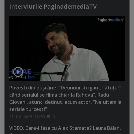
Interviurile PaginademediaTV
Poveşti din puşcărie: "Deţinuţii strigau „Tătuţu!”
când serialul se filma chiar la Rahova". Radu
Giovani, atunci deţinut, acum actor. "Ne uitam la
seriale turceşti"
21 IUL 2026 17:59
0
VIDEO. Care-i faza cu Alex Stamate? Laura Bălan,