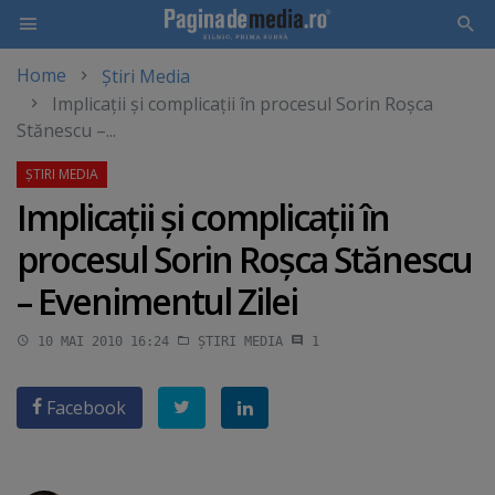
Home
Știri Media
Skip
Implicaţii şi complicaţii în procesul Sorin Roşca
to
Stănescu –...
main
content
Implicaţii şi complicaţii în
procesul Sorin Roşca Stănescu
– Evenimentul Zilei
10 MAI 2010 16:24
ȘTIRI MEDIA
1
Facebook