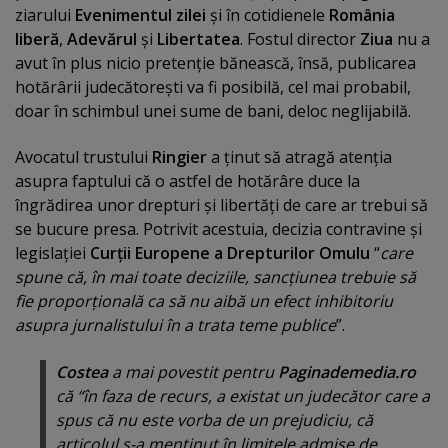
ziarului
Evenimentul zilei
şi în cotidienele
România
liberă
,
Adevărul
şi
Libertatea
. Fostul director
Ziua
nu a
avut în plus nicio pretenţie bănească, însă, publicarea
hotărârii judecătoreşti va fi posibilă, cel mai probabil,
doar în schimbul unei sume de bani, deloc neglijabilă.
Avocatul trustului
Ringier
a ţinut să atragă atenţia
asupra faptului că o astfel de hotărâre duce la
îngrădirea unor drepturi şi libertăţi de care ar trebui să
se bucure presa. Potrivit acestuia, decizia contravine şi
legislaţiei
Curţii Europene a Drepturilor Omulu
“
care
spune că, în mai toate deciziile, sancţiunea trebuie să
fie proporţională ca să nu aibă un efect inhibitoriu
asupra jurnalistului în a trata teme publice
”.
Costea
a mai povestit pentru
Paginademedia.ro
că “în faza de recurs, a existat un judecător care a
spus că nu este vorba de un prejudiciu, că
articolul s-a menţinut în limitele admise de