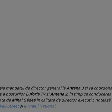
heie mandatul de director general la
Antena 3
şi va coordon
e a posturilor
Euforia TV
şi
Antena 2
, în timp ce conducerea
rată de
Mihai Gâdea
în calitate de director executiv, notează
all-Street
şi
Jurnalul Naţional
.