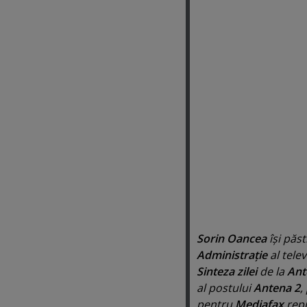
Sorin Oancea
îşi păst
Administraţie
al telev
Sinteza zilei
de la
Ant
al postului
Antena 2
,
pentru
Mediafax
repr