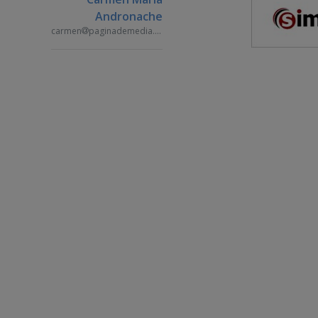
Andronache
carmen
paginademedia.ro