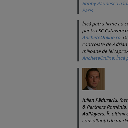
Bobby Păunescu a înfi
Paris
Încă patru firme au c
pentru
SC Caţavencu
AncheteOnline.ro
. D
controlate de
Adrian
milioane de lei (apro
AncheteOnline: Încă p
Iulian Pădurariu
, fos
& Partners România
,
AdPlayers
. În ultimii
consultanţă de mark