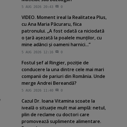
5 AUG 2026 20:43
0
VIDEO. Moment ireal la Realitatea Plus,
cu Ana Maria Păcuraru, fiica
patronului. „A fost odată ca niciodată
o ţară aşezată la poalele munţilor, cu
mine adânci şi oameni harnici...”
5 AUG 2026 12:16
0
Fostul şef al Ringier, poziţie de
conducere la una dintre cele mai mari
companii de pariuri din România. Unde
merge Andrei Bereandă?
5 AUG 2026 11:40
0
a
Cazul Dr. Ioana Vitamina scoate la
iveală o situaţie mult mai amplă: netul,
plin de reclame cu doctori care
promovează suplimente alimentare.