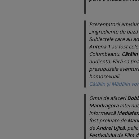
Prezentatorii emisiun
„
ingrediente de bază
Subiectele care au ad
Antena 1
au fost cel
Columbeanu.
Cătălin
audienţă. Fără să ţin
presupusele aventuri
homosexuali.
Cătălin şi Mădălin vor
Omul de afaceri
Bobb
Mandragora
Internati
informează
Mediafax
fost preluate de Mand
de
Andrei Ujică
, peli
Festivalului de Film 