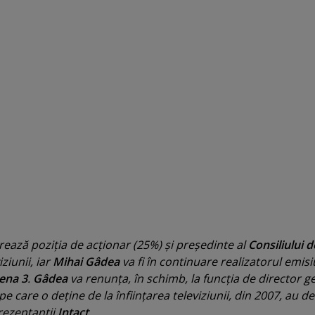
rează poziţia de acţionar (25%) şi preşedinte al
Consiliului d
iziunii, iar
Mihai Gâdea
va fi în continuare realizatorul emisi
ena 3
.
Gâdea
va renunţa, în schimb, la funcţia de director g
 pe care o deţine de la înfiinţarea televiziunii, din 2007, au d
ezentanţii
Intact
.