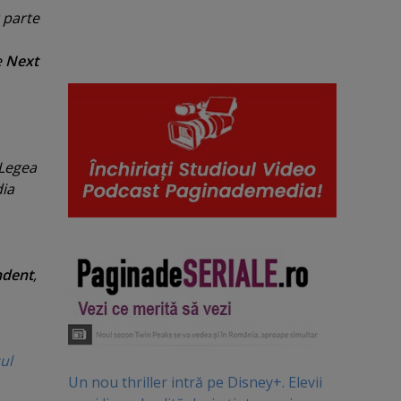
t parte
e
Next
 Legea
dia
ndent
,
ul
Un nou thriller intră pe Disney+. Elevii