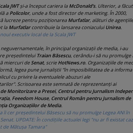
cala JWT
şi-a început cariera la
McDonald’s
. Ulterior, a făcu
lă a
Policolor
, unde a fost director de marketing. În 2000,
să lucreze pentru poziţionarea
Murfatlar
, alături de agenţiil
ot la
Murfatlar
contribuie la lansarea coniacului
Unirea
.
noul executiv local de la Scala JWT
 neguvernamentale, în principal organizaţii de media, i-au
are preşedintelui
Traian Băsescu
, cerându-i să nu promulge
ă miercuri de
Senat
, scrie
HotNews.ro
. Organizaţiile de me
formă, legea pune jurnaliştii "în imposibilitatea de a informa
icul cu privire la eventualele abuzuri ale
arilor". Scrisoarea este semnată de reprezentanţi ai
de Monitorizare a Presei
,
Centrul pentru Jurnalism Indepe
aţia
,
Feeedom House
,
Centrul Român pentru Jurnalism de
ţia Organizaţiilor de Media
.
a îi cer preşedintelui Băsescu să nu promulge Legea ANI în
enat. UPDATE: În condiţiile actualei legi "nu ar fi existat caz
lat de Mătuşa Tamara"