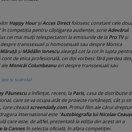
ilor
Happy Hour
şi
Acces Direct
folosesc constant cele dou
“ în competiţia pentru câştigarea audienţei, scrie
Adevărul
.
us cei mai mulţi telespectatori la emisiunile de la
Pro TV
şi
e despre transsexuali şi homosexuali sau despre Monica
 Măruţă
şi
Mădălin Ionescu
aleargă cot la cot în lupta pentr
ă cont de etica profesională, cei doi vorbesc fără perdea de
 ale
Monicăi Columbeanu
ori despre transsexuali sau
 sex şi scandal
y Păunescu
a înfiinţat, recent, la
Paris
, casa de distribuţie d
onal, care se va ocupa atât de proiecte româneşti, cât şi str
, care citează
screendaily.com
. Primul film ale cărui dreptur
ragora International este "
Autobiografia lui Nicolae Ceauş
culă care este, de altfel, prezentată la ediţia din acest an a
de la Cannes
în selecţia oficială, în afara competiţiei.