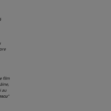
ă
u
spre
e film
ăine,
i au
escu
"