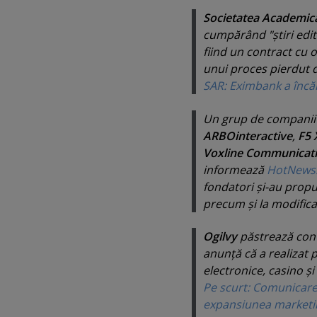
Societatea Academic
cumpărând "
ştiri edi
fiind un contract cu 
unui proces pierdut d
SAR: Eximbank a încăl
Un grup de companii 
ARBOinteractive
,
F5 
Voxline Communicat
informează
HotNews
fondatori şi-au propu
precum şi la modificar
Ogilvy
păstrează cont
anunţă că a realizat 
electronice, casino şi
Pe scurt: Comunicare
expansiunea marketing