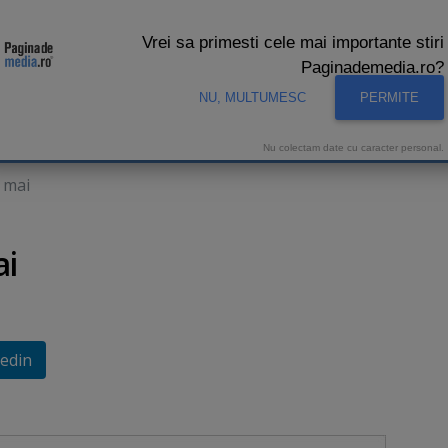
Vrei sa primesti cele mai importante stiri
Paginademedia.ro?
NU, MULTUMESC
PERMITE
CNA
INTERVIURI VIDEO
STUDIO VIDEO
AUDIENTE 
Nu colectam date cu caracter personal.
4 mai
ai
edin