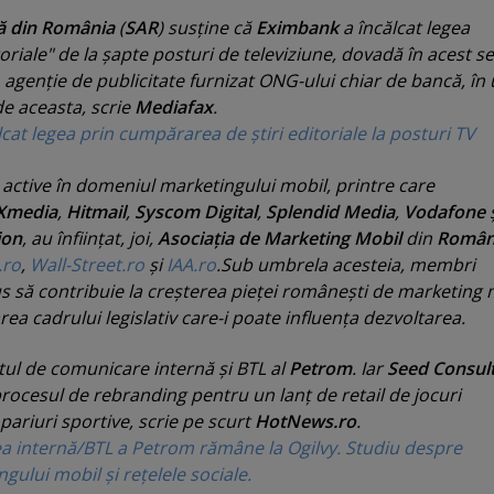
ă din România
(
SAR
) susţine că
Eximbank
a încălcat legea
toriale
" de la şapte posturi de televiziune, dovadă în acest s
o agenţie de publicitate furnizat ONG-ului chiar de bancă, în
e aceasta, scrie
Mediafax
.
cat legea prin cumpărarea de ştiri editoriale la posturi TV
active în domeniul marketingului mobil, printre care
Xmedia
,
Hitmail
,
Syscom Digital
,
Splendid Media
,
Vodafone
ş
ion
, au înfiinţat, joi,
Asociaţia de Marketing Mobil
din
Român
.ro
,
Wall-Street.ro
şi
IAA.ro
.Sub umbrela acesteia, membri
s să contribuie la creşterea pieţei româneşti de marketing 
ea cadrului legislativ care-i poate influenţa dezvoltarea.
ul de comunicare internă şi BTL al
Petrom
. Iar
Seed Consul
procesul de rebranding pentru un lanţ de retail de jocuri
 pariuri sportive, scrie pe scurt
HotNews.ro
.
a internă/BTL a Petrom rămâne la Ogilvy. Studiu despre
ului mobil şi reţelele sociale.