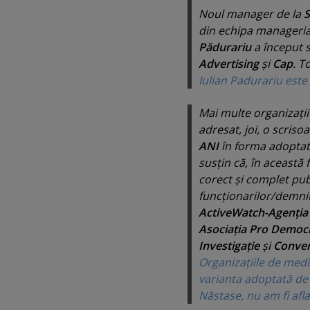
Noul manager de la
S
din echipa manageria
Pădurariu
a început 
Advertising
şi
Cap
. T
Iulian Padurariu este 
Mai multe organizaţii
adresat, joi, o scriso
ANI
în forma adoptat
susţin că, în această 
corect şi complet publ
funcţionarilor/demnit
ActiveWatch-Agenţia 
Asociaţia Pro Democr
Investigaţie
şi
Conven
Organizaţiile de medi
varianta adoptată de S
Năstase, nu am fi af