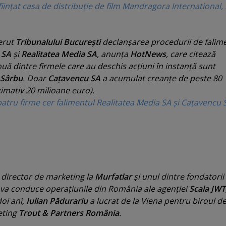
inţat casa de distribuţie de film Mandragora International, 
erut
Tribunalului Bucureşti
declanşarea procedurii de falim
 SA
şi
Realitatea Media SA
, anunţa
HotNews
, care citează
ouă dintre firmele care au deschis acţiuni în instanţă sunt
 Sârbu
. Doar
Caţavencu SA
a acumulat creanţe de peste 80
ximativ 20 milioane euro).
atru firme cer falimentul Realitatea Media SA şi Caţavencu 
t director de marketing la
Murfatlar
şi unul dintre fondatorii
 va conduce operaţiunile din România ale agenţiei
Scala JWT
 doi ani,
Iulian Pădurariu
a lucrat de la Viena pentru biroul d
eting
Trout & Partners România
.