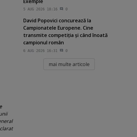
Exemple
5 AUG 2026 18:16
0
David Popovici concurează la
Campionatele Europene. Cine
transmite competiţia şi când înoată
campionul român
6 AUG 2026 16:31
0
mai multe articole
e
unii
eneral
eclarat