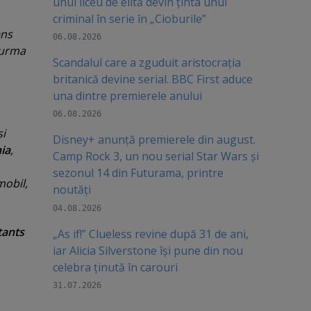
unui liceu de elită devin ținta unui
criminal în serie în „Cioburile”
ens
06.08.2026
 urma
Scandalul care a zguduit aristocrația
britanică devine serial. BBC First aduce
una dintre premierele anului
06.08.2026
i
Disney+ anunță premierele din august.
ia
,
Camp Rock 3, un nou serial Star Wars și
sezonul 14 din Futurama, printre
mobil,
noutăți
04.08.2026
tants
„As if!” Clueless revine după 31 de ani,
iar Alicia Silverstone își pune din nou
celebra ținută în carouri
31.07.2026