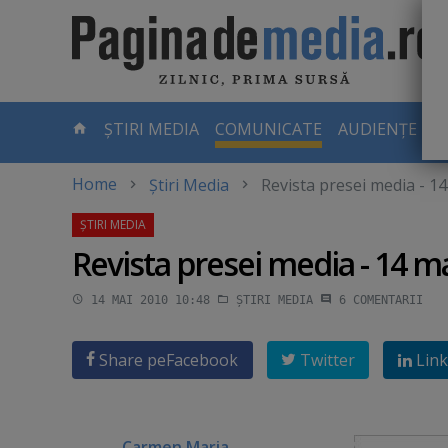
Skip
to
main
content
-
ȘTIRI MEDIA
COMUNICATE
AUDIENȚE TV
PAGINA
CURENTĂ
Home
Știri Media
Revista presei media - 1
Revista presei media - 14 m
14 MAI 2010 10:48
ȘTIRI MEDIA
6
COMENTARII
Share pe
Facebook
Twitter
Link
Carmen Maria