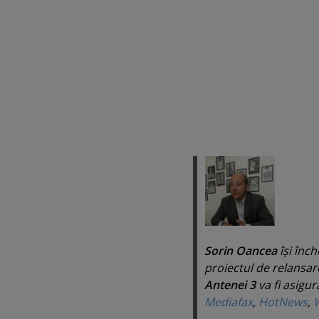
Sorin Oancea
îşi înc
proiectul de relansar
Antenei 3
va fi asigu
Mediafax
,
HotNews
,
W