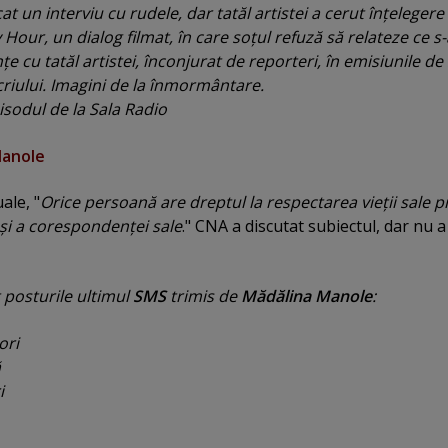
at un interviu cu rudele, dar tatăl artistei a cerut înţelegere
 Hour
, un dialog filmat, în care soţul refuză să relateze ce s
e cu tatăl artistei, înconjurat de reporteri, în emisiunile de ş
icriului. Imagini de la înmormântare.
isodul de la Sala Radio
Manole
ale, "
Orice persoană are dreptul la respectarea vieţii sale p
i şi a corespondenţei sale
." CNA a discutat subiectul, dar nu a
t posturile ultimul
SMS
trimis de
Mădălina Manole
:
ori
ă
i