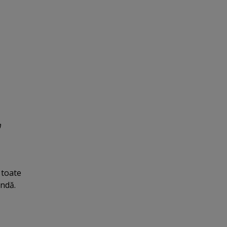
n
 toate
endă.