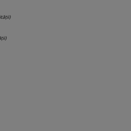
ăţii)
ţii)