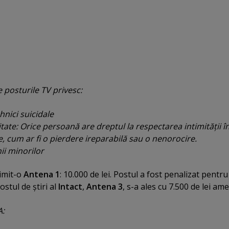
e posturile TV privesc:
hnici suicidale
itate: Orice persoană are dreptul la respectarea intimităţii î
, cum ar fi o pierdere ireparabilă sau o nenorocire.
ii minorilor
imit-o
Antena 1
: 10.000 de lei. Postul a fost penalizat pentru
Postul de ştiri al
Intact
,
Antena 3
, s-a ales cu 7.500 de lei am
A: