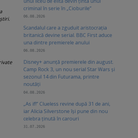
unui liceu de elită devin ținta unui
criminal în serie în „Cioburile”
-a
06.08.2026
tiri.
Scandalul care a zguduit aristocrația
britanică devine serial. BBC First aduce
una dintre premierele anului
06.08.2026
Disney+ anunță premierele din august.
rivate
Camp Rock 3, un nou serial Star Wars și
sezonul 14 din Futurama, printre
noutăți
04.08.2026
„As if!” Clueless revine după 31 de ani,
iar Alicia Silverstone își pune din nou
celebra ținută în carouri
31.07.2026