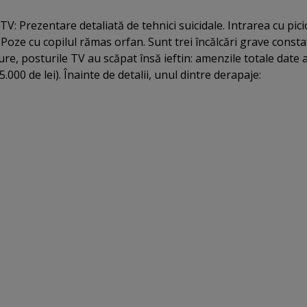
TV: Prezentare detaliată de tehnici suicidale. Intrarea cu pic
. Poze cu copilul rămas orfan. Sunt trei încălcări grave const
e, posturile TV au scăpat însă ieftin: amenzile totale date 
5.000 de lei). Înainte de detalii, unul dintre derapaje: