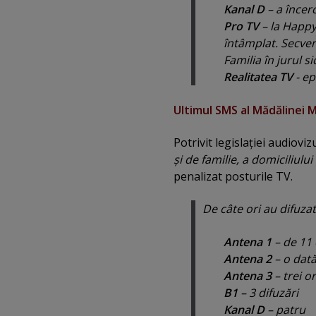
Kanal D
– a încerc
Pro TV
– la
Happy
întâmplat. Secvenţ
Familia în jurul s
Realitatea TV
- ep
Ultimul SMS al Mădălinei 
Potrivit legislaţiei audiovizu
şi de familie, a domiciliulu
penalizat posturile TV.
De câte ori au difuza
Antena 1
– de 11 
Antena 2
– o dat
Antena 3
– trei or
B1
– 3 difuzări
Kanal D
– patru