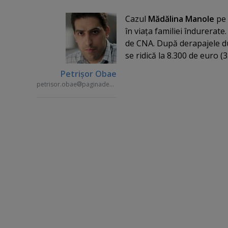
Cazul
Mădălina Manole
pe 
în viaţa familiei îndurerate
de CNA. După derapajele dur
se ridică la 8.300 de euro (3
Petrişor Obae
petrisor.obae
paginademedia.ro