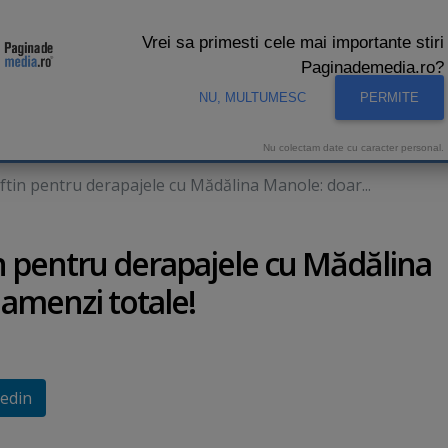
Vrei sa primesti cele mai importante stiri
Paginademedia.ro?
NU, MULTUMESC
PERMITE
CNA
INTERVIURI VIDEO
STUDIO VIDEO
AUDIENTE 
Nu colectam date cu caracter personal.
eftin pentru derapajele cu Mădălina Manole: doar...
tin pentru derapajele cu Mădălina
 amenzi totale!
edin