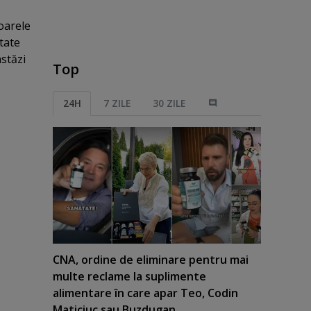
ioarele
atate
astăzi
Top
24H
7 ZILE
30 ZILE
CNA, ordine de eliminare pentru mai
multe reclame la suplimente
alimentare în care apar Teo, Codin
Maticiuc sau Buzdugan