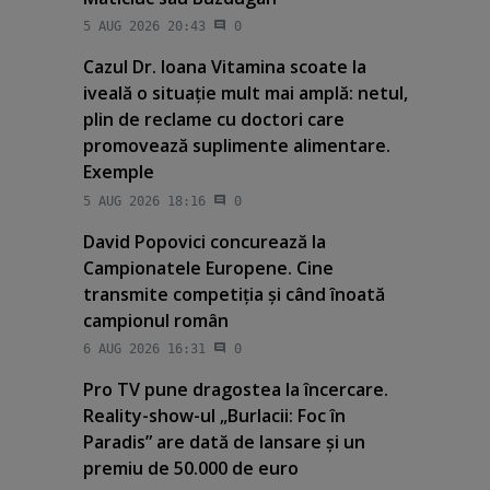
5 AUG 2026 20:43
0
Cazul Dr. Ioana Vitamina scoate la
iveală o situaţie mult mai amplă: netul,
plin de reclame cu doctori care
promovează suplimente alimentare.
Exemple
5 AUG 2026 18:16
0
David Popovici concurează la
Campionatele Europene. Cine
transmite competiţia şi când înoată
campionul român
6 AUG 2026 16:31
0
Pro TV pune dragostea la încercare.
Reality-show-ul „Burlacii: Foc în
Paradis” are dată de lansare şi un
premiu de 50.000 de euro