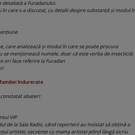
 detaliată a Furadanului.
 în care s-a discutat, cu detalii despre substanţă şi modul î
menţiune
, care analizează şi modul în care se poate procura
u se menţionează numele, doar că este vorba de insecticid.
e ori face referire la Furadan
ri
familiei îndurerate
 constatat abateri:
ntul VIP
ul de la Sala Radio, când reporterii au insistat să obţină o
oţul artistei, secvenţe cu mama artistei jelind lângă sicriu