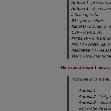
Antena 1
- prezentare
Antena 3
– 6 emisiuni
a fost ingerată
B1
– patru referiri
Kanal D
- o singură 
OTV
– 9 emisiuni
Prima TV
– o menţiune
Pro TV
– odată, dar n
Realitatea TV
– de şas
TVR 1
– trei menţionă
Nerespectarea intimităţii 
Posturile la care s-au
Antena 1
Antena 2
– la Age
Antena 3
– episod
delcaraţie de la s