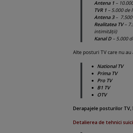
Antena 1
– 10.000
TVR 1
– 5.000 de l
Antena 3
– 7.500 
Realitatea TV
– 7.
intimităţii)
Kanal D
– 5.000 de
Alte posturi TV care nu au
National TV
Prima TV
Pro TV
B1 TV
OTV
Derapajele posturilor TV,
Detalierea de tehnici suic