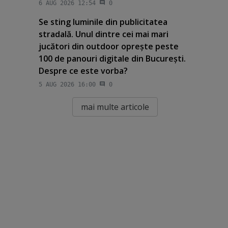
6 AUG 2026 12:54
0
Se sting luminile din publicitatea
stradală. Unul dintre cei mai mari
jucători din outdoor opreşte peste
100 de panouri digitale din Bucureşti.
Despre ce este vorba?
5 AUG 2026 16:00
0
mai multe articole