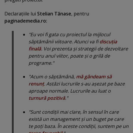
Declaraţiile lui
Stelian Tănase
, pentru
paginademedia.ro:
"Eu voi fi gata cu proiectul la mijlocul
săptămânii viitoare. Atunci va fi
discuţia
finală
. Voi prezenta şi strategii de dezvoltare
pentru anul viitor, poate şi o grilă de
programe."
"Acum o săptămână,
mă gândeam să
renunţ
. Astăzi lucrurile s-au aşezat pe baze
aproape normale. Lucrurile au luat o
turnură pozitivă
."
"Sunt condiţii mai clare, în sensul în care
există un management şi un buget pe care
te poţi baza. În aceste condiţii, suntem pe un