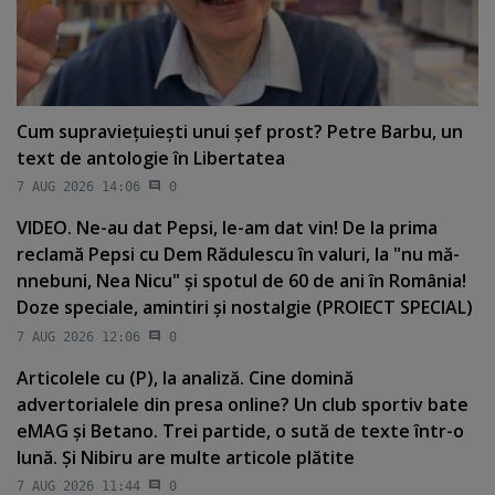
Cum supravieţuieşti unui şef prost? Petre Barbu, un
text de antologie în Libertatea
7 AUG 2026 14:06
0
VIDEO. Ne-au dat Pepsi, le-am dat vin! De la prima
reclamă Pepsi cu Dem Rădulescu în valuri, la "nu mă-
nnebuni, Nea Nicu" şi spotul de 60 de ani în România!
Doze speciale, amintiri şi nostalgie (PROIECT SPECIAL)
7 AUG 2026 12:06
0
Articolele cu (P), la analiză. Cine domină
advertorialele din presa online? Un club sportiv bate
eMAG şi Betano. Trei partide, o sută de texte într-o
lună. Şi Nibiru are multe articole plătite
7 AUG 2026 11:44
0