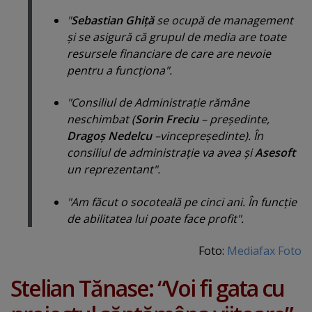
"
Sebastian Ghiţă
se ocupă de management
şi se asigură că grupul de media are toate
resursele financiare de care are nevoie
pentru a funcţiona".
"Consiliul de Administraţie rămâne
neschimbat (
Sorin Freciu
– preşedinte,
Dragoş Nedelcu
–vincepreşedinte). În
consiliul de administraţie va avea şi
Asesoft
un reprezentant".
"Am făcut o socoteală pe cinci ani. În funcţie
de abilitatea lui poate face profit".
Foto:
Mediafax Foto
Stelian Tănase: “Voi fi gata cu