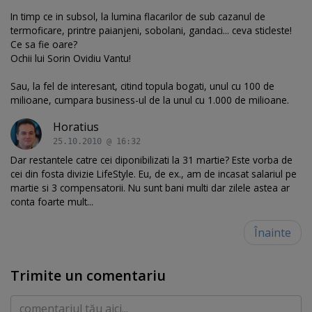
In timp ce in subsol, la lumina flacarilor de sub cazanul de
termoficare, printre paianjeni, sobolani, gandaci... ceva sticleste!
Ce sa fie oare?
Ochii lui Sorin Ovidiu Vantu!
Sau, la fel de interesant, citind topula bogati, unul cu 100 de
milioane, cumpara business-ul de la unul cu 1.000 de milioane.
Horatius
25.10.2010 @ 16:32
Dar restantele catre cei diponibilizati la 31 martie? Este vorba de
cei din fosta divizie LifeStyle. Eu, de ex., am de incasat salariul pe
martie si 3 compensatorii. Nu sunt bani multi dar zilele astea ar
conta foarte mult...
Înainte
Trimite un comentariu
Comentariu