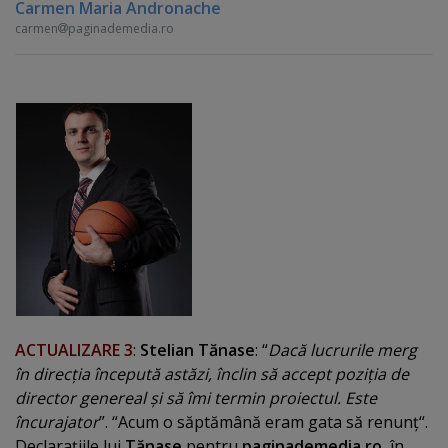
Carmen Maria Andronache
carmen
paginademedia.ro
ACTUALIZARE 3
:
Stelian Tănase
: “
Dacă lucrurile merg
în direcţia începută astăzi, înclin să accept poziţia de
director genereal şi să îmi termin proiectul. Este
încurajator
”. “Acum o săptămână eram gata să renunţ“.
Declaraţiile lui
Tănase
pentru
paginademedia.ro
, în