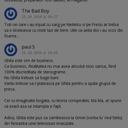
The Bad Boy
25.10.2010 @ 18:27
Toti cei care i-au injuat cu sarg pe Nedelcu si pe Freciu ar trebui
sa ii cinsteasca cu niste lazi de bere. Uite ca astia doi i-au scos din
foame...
paul S
25.10.2010 @ 18:20
Ghita este om de business.
Ca business, Realitatea nu mai avea absolut nicio sansa, fiind
100% discreditata de stenograme.
Nu Ghita trebuie sa bage bani.
Vantu trebuie sa-l plateasca pe Ghita pentru a spala grupul de
presa.
Cei cu imaginatie bogata, cu teoria conspiratiei, bla bla, ar spune
ca exact asa se intampla e fapt.
Adica, Ghita este pus sa zambeasca la Grivei (vorba lu' nea'Stelu)
din fereastra unei televiziuni imaculate.