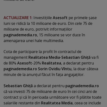
ACTUALIZARE 1
: Investiţiile
Asesoft
pe primele şase
luni se ridică la 10 milioane de euro. Din cele 75 de
milioane de euro, potrivit informaţiilor
paginademedia.ro
, 15 milioane se vor duce în
amenajarea unei hale multimedia.
Cota de participare la profit în contractul de
management
Realitatea Media-Sebastian Ghiţă
va fi
de 80%
Asesoft
-20%
Realitatea
, a declarat pentru
paginademedia.ro
Sorin Ovidiu Vîntu
, la doar câteva
minute de la anunţul făcut în faţa angajaţilor.
Sebastian Ghiţă
a declarat pentru
paginademedia.ro
că va investi 75 de milioane de euro în cei cinci ani de
contract şi că în perioada următoare vor fi plătite toate
salariile restante din
Realitatea Media
, ceea ce include