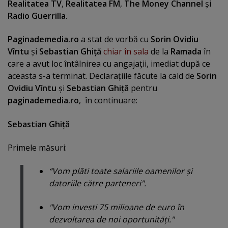
Realitatea TV
,
Realitatea FM
,
The Money Channel
şi
Radio Guerrilla
.
Paginademedia.ro
a stat de vorbă cu
Sorin Ovidiu
Vîntu
şi
Sebastian Ghiţă
chiar în sala
de la
Ramada
în
care a avut loc întâlnirea cu angajaţii, imediat după ce
aceasta s-a terminat. Declaraţiile făcute la cald de
Sorin
Ovidiu Vîntu
şi
Sebastian Ghiţă
pentru
paginademedia.ro
, în continuare:
Sebastian Ghiţă
Primele măsuri:
“Vom plăti toate salariile oamenilor şi
datoriile către parteneri".
"Vom investi 75 milioane de euro în
dezvoltarea de noi oportunităţi."