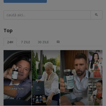
Caută
Top
24H
7 ZILE
30 ZILE