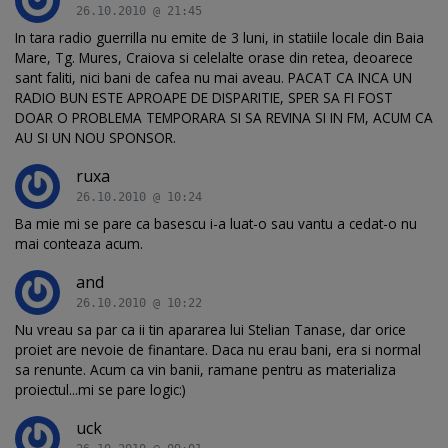
26.10.2010 @ 21:45
In tara radio guerrilla nu emite de 3 luni, in statiile locale din Baia
Mare, Tg. Mures, Craiova si celelalte orase din retea, deoarece
sant faliti, nici bani de cafea nu mai aveau. PACAT CA INCA UN
RADIO BUN ESTE APROAPE DE DISPARITIE, SPER SA FI FOST
DOAR O PROBLEMA TEMPORARA SI SA REVINA SI IN FM, ACUM CA
AU SI UN NOU SPONSOR.
ruxa
26.10.2010 @ 10:24
Ba mie mi se pare ca basescu i-a luat-o sau vantu a cedat-o nu
mai conteaza acum.
and
26.10.2010 @ 10:22
Nu vreau sa par ca ii tin apararea lui Stelian Tanase, dar orice
proiet are nevoie de finantare. Daca nu erau bani, era si normal
sa renunte. Acum ca vin banii, ramane pentru as materializa
proiectul...mi se pare logic:)
uck