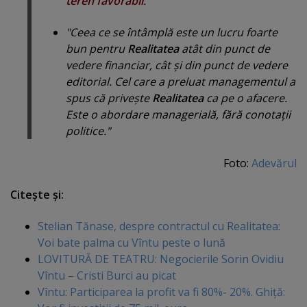
teren favorabil
."
"Ceea ce se întâmplă este un lucru foarte
bun pentru
Realitatea
atât din punct de
vedere financiar, cât şi din punct de vedere
editorial. Cel care a preluat managementul a
spus că priveşte
Realitatea
ca pe o afacere.
Este o abordare managerială, fără conotaţii
politice."
Foto:
Adevărul
Citeşte şi:
Stelian Tănase, despre contractul cu Realitatea:
Voi bate palma cu Vîntu peste o lună
LOVITURĂ DE TEATRU: Negocierile Sorin Ovidiu
Vîntu – Cristi Burci au picat
Vîntu: Participarea la profit va fi 80%- 20%. Ghiţă: