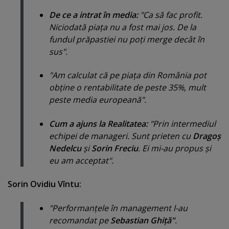
De ce a intrat în media:
"Ca să fac profit.
Niciodată piaţa nu a fost mai jos. De la
fundul prăpastiei nu poţi merge decât în
sus".
"Am calculat că pe piaţa din România pot
obţine o rentabilitate de peste 35%, mult
peste media europeană".
Cum a ajuns la Realitatea:
"Prin intermediul
echipei de manageri. Sunt prieten cu
Dragoş
Nedelcu
şi
Sorin Freciu
. Ei mi-au propus şi
eu am acceptat".
Sorin Ovidiu Vîntu:
"Performanţele în management l-au
recomandat pe
Sebastian Ghiţă"
.