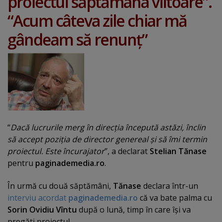
proiectul săptămâna viitoare”.
“Acum câteva zile chiar mă
gândeam să renunţ”
“
Dacă lucrurile merg în direcţia începută astăzi, înclin
să accept poziţia de director genereal şi să îmi termin
proiectul. Este încurajator
”, a declarat
Stelian Tănase
pentru
paginademedia.ro
.
În urmă cu două săptămâni,
Tănase
declara într-un
interviu acordat
paginademedia.ro
că va bate palma cu
Sorin Ovidiu Vîntu
după o lună, timp în care îşi va
pregăti proiectul.