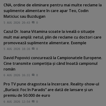
CNA, ordine de eliminare pentru mai multe reclame la
suplimente alimentare în care apar Teo, Codin
Maticiuc sau Buzdugan
5 AUG 2026 20:43
0
Cazul Dr. Ioana Vitamina scoate la iveală o situaţie
mult mai amplă: netul, plin de reclame cu doctori care
promovează suplimente alimentare. Exemple
5 AUG 2026 18:16
0
David Popovici concurează la Campionatele Europene.
Cine transmite competiţia şi când înoată campionul
român
6 AUG 2026 16:31
0
Pro TV pune dragostea la încercare. Reality-show-ul
„Burlacii: Foc în Paradis” are dată de lansare şi un
premiu de 50.000 de euro
6 AUG 2026 12:54
0