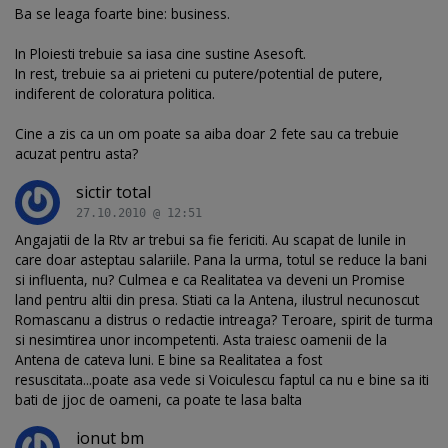
Ba se leaga foarte bine: business.
In Ploiesti trebuie sa iasa cine sustine Asesoft.
In rest, trebuie sa ai prieteni cu putere/potential de putere,
indiferent de coloratura politica.
Cine a zis ca un om poate sa aiba doar 2 fete sau ca trebuie
acuzat pentru asta?
sictir total
27.10.2010 @ 12:51
Angajatii de la Rtv ar trebui sa fie fericiti. Au scapat de lunile in
care doar asteptau salariile. Pana la urma, totul se reduce la bani
si influenta, nu? Culmea e ca Realitatea va deveni un Promise
land pentru altii din presa. Stiati ca la Antena, ilustrul necunoscut
Romascanu a distrus o redactie intreaga? Teroare, spirit de turma
si nesimtirea unor incompetenti. Asta traiesc oamenii de la
Antena de cateva luni. E bine sa Realitatea a fost
resuscitata...poate asa vede si Voiculescu faptul ca nu e bine sa iti
bati de jjoc de oameni, ca poate te lasa balta
ionut bm