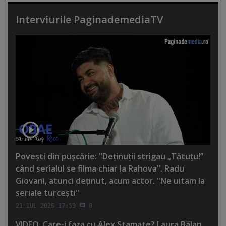
Interviurile PaginademediaTV
Poveşti din puşcărie: "Deţinuţii strigau „Tătuţu!”
când serialul se filma chiar la Rahova". Radu
Giovani, atunci deţinut, acum actor. "Ne uitam la
seriale turceşti"
21 IUL 2026 17:59
0
VIDEO. Care-i faza cu Alex Stamate? Laura Bălan,