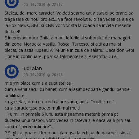
25.10.2010 @ 22:17
Stelica, da, mare caracter. Va dati seama cat a stat el pe branci sa
traga tare cu noul proiect... Va face revolutie, o sa vedeti ca aia de
la Fox News, BBC si CNN vor vor sta la coada sa invete meserie
de la el!
E interesant daca Ghita a marit lefurile si soborului de manageri
din zona. Noroc ca Vasiliu, Rosca, Turcescu si altii au mai si
plecat, ca astia rupeau ATM-urile in ziua de salariu. Daca don Sebi
ii tine in continuare, poa' sa falimenteze si Asesoftul cu ei.
udi alan
25.10.2010 @ 20:43
mie imi place cum s a sucit stelica...
cum a venit sacul cu banet, cum a lasat deoparte gandul pensiei
umilitoare...
ca gazetar, omu nu cred ca are vana, adica "multi ca el".
ca si caracter...se poate mult mai mult!
...10 mil in primele 6 luni, asta inseamna materie prima pt
ducerea unui razboi, vom vedea in cateva zile daca va fi pro sau
contra "javrei ordinare"...
P.S. ghita, poate ti trb o bucatareasa la echipa de baschet...sincai!
zeiceasca, preparator fizic! tatulici, la magazie!