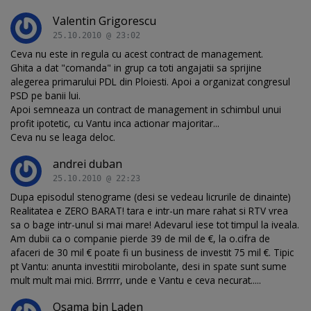
Valentin Grigorescu
25.10.2010 @ 23:02
Ceva nu este in regula cu acest contract de management.
Ghita a dat "comanda" in grup ca toti angajatii sa sprijine
alegerea primarului PDL din Ploiesti. Apoi a organizat congresul
PSD pe banii lui.
Apoi semneaza un contract de management in schimbul unui
profit ipotetic, cu Vantu inca actionar majoritar...
Ceva nu se leaga deloc.
andrei duban
25.10.2010 @ 22:23
Dupa episodul stenograme (desi se vedeau licrurile de dinainte)
Realitatea e ZERO BARAT! tara e intr-un mare rahat si RTV vrea
sa o bage intr-unul si mai mare! Adevarul iese tot timpul la iveala.
Am dubii ca o companie pierde 39 de mil de €, la o.cifra de
afaceri de 30 mil € poate fi un business de investit 75 mil €. Tipic
pt Vantu: anunta investitii mirobolante, desi in spate sunt sume
mult mult mai mici. Brrrrr, unde e Vantu e ceva necurat.....
Osama bin Laden