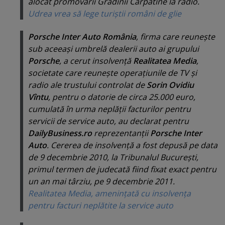
alocat promovării Grădinii Carpatine la radio.
Udrea vrea să lege turiştii români de glie
Porsche Inter Auto România
, firma care reuneşte
sub aceeaşi umbrelă dealerii auto ai grupului
Porsche
, a cerut insolvenţă
Realitatea Media
,
societate care reuneşte operaţiunile de TV şi
radio ale trustului controlat de
Sorin Ovidiu
Vîntu
, pentru o datorie de circa 25.000 euro,
cumulată în urma neplăţii facturilor pentru
servicii de service auto, au declarat pentru
DailyBusiness.ro
reprezentanţii
Porsche Inter
Auto
. Cererea de insolvenţă a fost depusă pe data
de 9 decembrie 2010, la Tribunalul Bucureşti,
primul termen de judecată fiind fixat exact pentru
un an mai târziu, pe 9 decembrie 2011.
Realitatea Media, ameninţată cu insolvenţa
pentru facturi neplătite la service auto