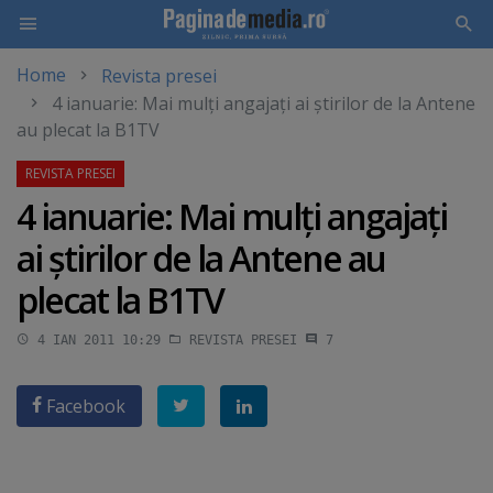
Home
Revista presei
Skip
4 ianuarie: Mai mulţi angajaţi ai ştirilor de la Antene
to
au plecat la B1TV
main
content
4 ianuarie: Mai mulţi angajaţi
ai ştirilor de la Antene au
plecat la B1TV
4 IAN 2011 10:29
REVISTA PRESEI
7
Facebook