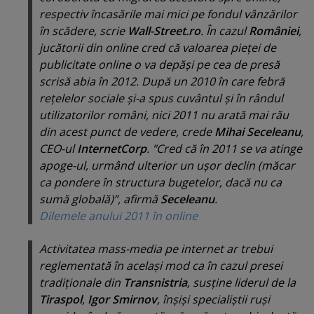
respectiv încasările mai mici pe fondul vânzărilor
în scădere, scrie
Wall-Street.ro
. În cazul
României
,
jucătorii din online cred că valoarea pieţei de
publicitate online o va depăşi pe cea de presă
scrisă abia în 2012. După un 2010 în care febră
reţelelor sociale şi-a spus cuvântul şi în rândul
utilizatorilor români, nici 2011 nu arată mai rău
din acest punct de vedere, crede
Mihai Seceleanu
,
CEO-ul
InternetCorp
. "Cred că în 2011 se va atinge
apoge-ul, urmând ulterior un uşor declin (măcar
ca pondere în structura bugetelor, dacă nu ca
sumă globală)”, afirmă
Seceleanu
.
Dilemele anului 2011 în online
Activitatea mass-media pe internet ar trebui
reglementată în acelaşi mod ca în cazul presei
tradiţionale din
Transnistria
, susţine liderul de la
Tiraspol
,
Igor Smirnov
, înşişi specialiştii ruşi