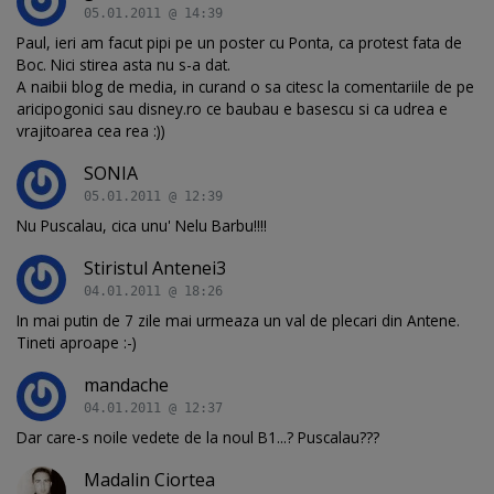
05.01.2011 @ 14:39
Paul, ieri am facut pipi pe un poster cu Ponta, ca protest fata de
Boc. Nici stirea asta nu s-a dat.
A naibii blog de media, in curand o sa citesc la comentariile de pe
aricipogonici sau disney.ro ce baubau e basescu si ca udrea e
vrajitoarea cea rea :))
SONIA
05.01.2011 @ 12:39
Nu Puscalau, cica unu' Nelu Barbu!!!!
Stiristul Antenei3
04.01.2011 @ 18:26
In mai putin de 7 zile mai urmeaza un val de plecari din Antene.
Tineti aproape :-)
mandache
04.01.2011 @ 12:37
Dar care-s noile vedete de la noul B1...? Puscalau???
Madalin Ciortea