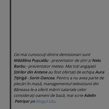
Cei mai cunoscuţi dintre demisionari sunt
Mădălina Puşcalău
- prezentator de ştiri şi
Nelu
Barbu
- prezentator meteo. Mai toţi angajaţii
Ştirilor din Antene
au fost ofertaţi de echipa
Aura
Ţiţirigă - Sorin Oancea
. Pentru a nu avea parte de
plecări în masă, managementul televiziunii din
Băneasa le-a oferit măriri salariale celor
consideraţi oameni de bază, mai scrie
Adelin
Petrişor
pe
blogul său
.