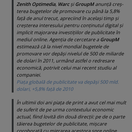
Zenith Optimedia
,
Warc
şi
GroupM
anunţă creş­
terea bugetelor de promovare cu până la 5,8%
faţă de anul trecut, apreciind în acelaşi timp şi
creşterea interesului pentru conţinutul digital şi
implicit majorarea in­ves­tiţiilor de publicitate în
mediul online. Agenţia de cercetare a
GroupM
estimează că la nivel mondial bugetele de
promovare vor depăşi nivelul de 500 de miliarde
de dolari în 2011, urmând astfel o redresare
economică, potrivit celui mai recent studiu al
companiei.
Piaţa globală de publicitate va depăşi 500 mld.
dolari, +5,8% faţă de 2010
În ultimii doi ani piaţa de print a avut cel mai mult
de suferit de pe urma contextului economic
actual, fiind lovită din două direcţii: pe de o parte
tăierea bugetelor de publicitate, mişcare
coroborată cu migrarea acestora spre online,