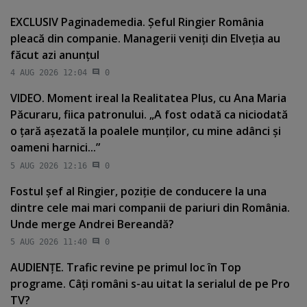
EXCLUSIV Paginademedia. Şeful Ringier România
pleacă din companie. Managerii veniţi din Elveţia au
făcut azi anunţul
4 AUG 2026 12:04
0
VIDEO. Moment ireal la Realitatea Plus, cu Ana Maria
Păcuraru, fiica patronului. „A fost odată ca niciodată
o ţară aşezată la poalele munţilor, cu mine adânci şi
oameni harnici...”
5 AUG 2026 12:16
0
Fostul şef al Ringier, poziţie de conducere la una
dintre cele mai mari companii de pariuri din România.
Unde merge Andrei Bereandă?
5 AUG 2026 11:40
0
AUDIENŢE. Trafic revine pe primul loc în Top
programe. Câţi români s-au uitat la serialul de pe Pro
TV?