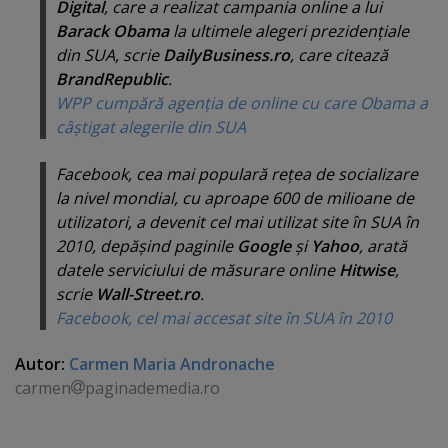
Digital
, care a realizat campania online a lui
Barack Obama
la ultimele alegeri prezidenţiale
din SUA, scrie
DailyBusiness.ro
, care citează
BrandRepublic
.
WPP cumpără agenţia de online cu care Obama a
câştigat alegerile din SUA
Facebook, cea mai populară reţea de socializare
la nivel mondial, cu aproape 600 de milioane de
utilizatori, a devenit cel mai utilizat site în SUA în
2010, depăşind paginile
Google
şi
Yahoo
, arată
datele serviciului de măsurare online
Hitwise
,
scrie
Wall-Street.ro
.
Facebook, cel mai accesat site în SUA în 2010
Autor:
Carmen Maria Andronache
carmen
paginademedia.ro