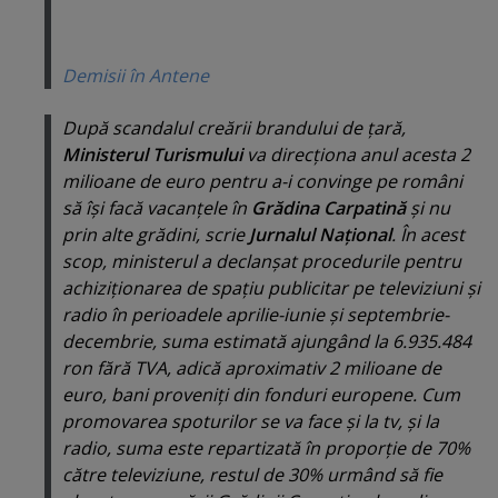
Demisii în Antene
După scandalul creării brandului de ţară,
Ministerul Turismului
va direcţiona anul acesta 2
milioane de euro pentru a-i con­vin­ge pe români
să îşi facă vacanţele în
Grădina Carpatină
şi nu
prin alte grădini, scrie
Jurnalul Naţional
. În acest
scop, ministerul a declanşat procedurile pentru
achi­zi­ţionarea de spaţiu publicitar pe televiziuni şi
radio în perioadele aprilie-iunie şi septembrie-
decembrie, suma estimată ajungând la 6.935.484
ron fără TVA, adică aproximativ 2 mili­oane de
euro, bani proveniţi din fonduri europene. Cum
promovarea spoturilor se va face şi la tv, şi la
radio, suma este repartizată în proporţie de 70%
către televiziune, restul de 30% urmând să fie