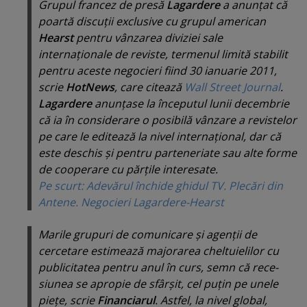
Grupul francez de presă
Lagardere
a anunţat că
poartă discuţii exclusive cu grupul american
Hearst
pentru vânzarea diviziei sale
internaţionale de reviste, termenul limită stabilit
pentru aceste negocieri fiind 30 ianuarie 2011,
scrie
HotNews
, care citează
Wall Street Journal
.
Lagardere
anunţase la începutul lunii decembrie
că ia în considerare o posibilă vânzare a revistelor
pe care le editează la nivel internaţional, dar că
este deschis şi pentru parteneriate sau alte forme
de cooperare cu părţile interesate.
Pe scurt: Adevărul închide ghidul TV. Plecări din
Antene. Negocieri Lagardere-Hearst
Marile grupuri de comuni­care şi agenţii de
cercetare esti­mează majorarea chel­tuie­lilor cu
publicitatea pentru anul în curs, semn că rece­
siunea se apropie de sfârşit, cel puţin pe unele
pieţe, scrie
Financiarul
. Astfel, la nivel global,