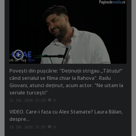
Poveşti din puşcărie: "Deţinuţii strigau „Tătuţu!”
când serialul se filma chiar la Rahova". Radu
Giovani, atunci deţinut, acum actor. "Ne uitam la
seriale turceşti"
21 IUL 2026 17:59
0
VIDEO. Care-i faza cu Alex Stamate? Laura Bălan,
despre...
18 IUL 2026 15:55
0