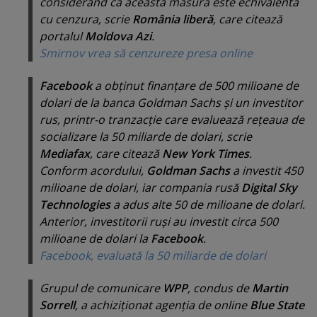
considerând că această măsură este echivalentă
cu cenzura, scrie
România liberă
, care citează
portalul
Moldova Azi
.
Smirnov vrea să cenzureze presa online
Facebook
a obţinut finanţare de 500 milioane de
dolari de la banca Goldman Sachs şi un investitor
rus, printr-o tranzacţie care evaluează reţeaua de
socializare la 50 miliarde de dolari, scrie
Mediafax
, care citează
New York Times
.
Conform acordului,
Goldman Sachs
a investit 450
milioane de dolari, iar compania rusă
Digital Sky
Technologies
a adus alte 50 de milioane de dolari.
Anterior, investitorii ruşi au investit circa 500
milioane de dolari la
Facebook
.
Facebook, evaluată la 50 miliarde de dolari
Grupul de comunicare
WPP
, condus de
Martin
Sorrell
, a achiziţionat agenţia de online
Blue State