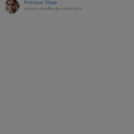
Petrişor Obae
petrisor.obae
paginademedia.ro