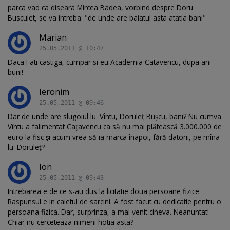
parca vad ca diseara Mircea Badea, vorbind despre Doru
Busculet, se va intreba: "de unde are baiatul asta atatia bani"
Marian
25.05.2011 @ 10:47
Daca Fati castiga, cumpar si eu Academia Catavencu, dupa ani
buni!
Ieronim
25.05.2011 @ 09:46
Dar de unde are slugoiul lu' Vîntu, Doruleț Bușcu, bani? Nu cumva
Vîntu a falimentat Cațavencu ca să nu mai plătească 3.000.000 de
euro la fisc și acum vrea să ia marca înapoi, fără datorii, pe mîna
lu' Doruleț?
Ion
25.05.2011 @ 09:43
Intrebarea e de ce s-au dus la licitatie doua persoane fizice.
Raspunsul e in caietul de sarcini. A fost facut cu dedicatie pentru o
persoana fizica. Dar, surprinza, a mai venit cineva. Neanuntat!
Chiar nu cerceteaza nimeni hotia asta?