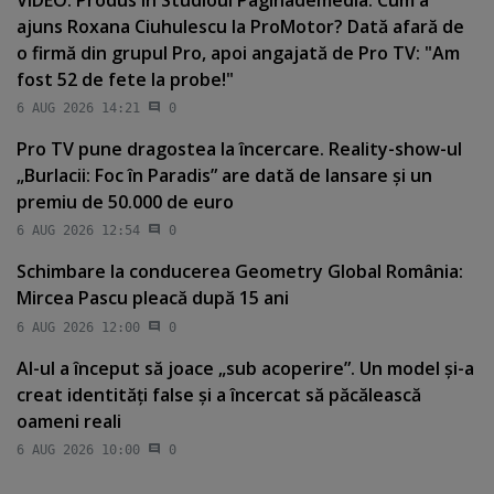
ajuns Roxana Ciuhulescu la ProMotor? Dată afară de
o firmă din grupul Pro, apoi angajată de Pro TV: "Am
fost 52 de fete la probe!"
6 AUG 2026 14:21
0
Pro TV pune dragostea la încercare. Reality-show-ul
„Burlacii: Foc în Paradis” are dată de lansare şi un
premiu de 50.000 de euro
6 AUG 2026 12:54
0
Schimbare la conducerea Geometry Global România:
Mircea Pascu pleacă după 15 ani
6 AUG 2026 12:00
0
AI-ul a început să joace „sub acoperire”. Un model şi-a
creat identităţi false şi a încercat să păcălească
oameni reali
6 AUG 2026 10:00
0