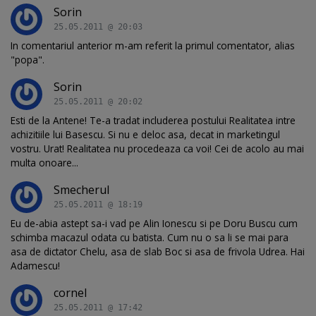
Sorin
25.05.2011 @ 20:03
In comentariul anterior m-am referit la primul comentator, alias
"popa".
Sorin
25.05.2011 @ 20:02
Esti de la Antene! Te-a tradat includerea postului Realitatea intre
achizitiile lui Basescu. Si nu e deloc asa, decat in marketingul
vostru. Urat! Realitatea nu procedeaza ca voi! Cei de acolo au mai
multa onoare...
Smecherul
25.05.2011 @ 18:19
Eu de-abia astept sa-i vad pe Alin Ionescu si pe Doru Buscu cum
schimba macazul odata cu batista. Cum nu o sa li se mai para
asa de dictator Chelu, asa de slab Boc si asa de frivola Udrea. Hai
Adamescu!
cornel
25.05.2011 @ 17:42