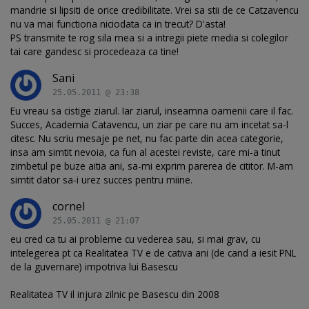
mandrie si lipsiti de orice credibilitate. Vrei sa stii de ce Catzavencu
nu va mai functiona niciodata ca in trecut? D'asta!
PS transmite te rog sila mea si a intregii piete media si colegilor
tai care gandesc si procedeaza ca tine!
Sani
25.05.2011 @ 23:38
Eu vreau sa cistige ziarul. Iar ziarul, inseamna oamenii care il fac.
Succes, Academia Catavencu, un ziar pe care nu am incetat sa-l
citesc. Nu scriu mesaje pe net, nu fac parte din acea categorie,
insa am simtit nevoia, ca fun al acestei reviste, care mi-a tinut
zimbetul pe buze aitia ani, sa-mi exprim parerea de cititor. M-am
simtit dator sa-i urez succes pentru miine.
cornel
25.05.2011 @ 21:07
eu cred ca tu ai probleme cu vederea sau, si mai grav, cu
intelegerea pt ca Realitatea TV e de cativa ani (de cand a iesit PNL
de la guvernare) impotriva lui Basescu
Realitatea TV il injura zilnic pe Basescu din 2008