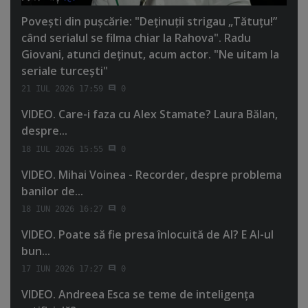
Poveşti din puşcărie: "Deţinuţii strigau „Tătuţu!”
când serialul se filma chiar la Rahova". Radu
Giovani, atunci deţinut, acum actor. "Ne uitam la
seriale turceşti"
21 IUL 2026 17:59
0
VIDEO. Care-i faza cu Alex Stamate? Laura Bălan,
despre...
18 IUL 2026 15:55
0
VIDEO. Mihai Voinea - Recorder, despre problema
banilor de...
18 IUN 2026 16:27
0
VIDEO. Poate să fie presa înlocuită de AI? E AI-ul
bun...
17 IUN 2026 17:27
0
VIDEO. Andreea Esca se teme de inteligenţa