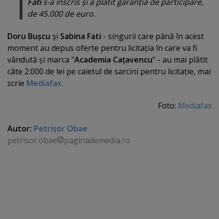
Fati
s-a înscris şi a plătit garanţia de participare,
de 45.000 de euro.
Doru Buşcu
şi
Sabina Fati
- singurii care până în acest
moment au depus oferte pentru licitaţia în care va fi
vândută şi marca "
Academia Caţavencu
" - au mai plătit
câte 2.000 de lei pe caietul de sarcini pentru licitaţie, mai
scrie
Mediafax
.
Foto:
Mediafax
Autor:
Petrişor Obae
petrisor.obae
paginademedia.ro