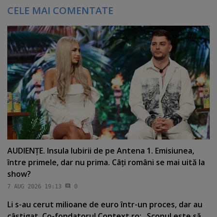
CELE MAI COMENTATE
AUDIENŢE. Insula Iubirii de pe Antena 1. Emisiunea,
între primele, dar nu prima. Câţi români se mai uită la
show?
7 AUG 2026 19:13
0
Li s-au cerut milioane de euro într-un proces, dar au
câştigat. Co-fondatorul Context.ro: „Scopul este să