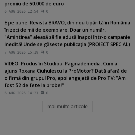
premiu de 50.000 de euro
6 AUG 2026 12:54
0
E pe bune! Revista BRAVO, din nou tipărită în România
în zeci de mii de exemplare. Doar un număr.
"Amintirea" aleasă să fie adusă înapoi într-o campanie
inedită! Unde se găseşte publicaţia (PROIECT SPECIAL)
7 AUG 2026 15:19
0
VIDEO. Produs în Studioul Paginademedia. Cum a
ajuns Roxana Ciuhulescu la ProMotor? Dată afară de
o firmă din grupul Pro, apoi angajată de Pro TV: "Am
fost 52 de fete la probe!"
6 AUG 2026 14:21
0
mai multe articole