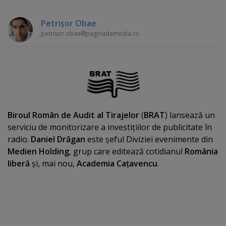
Petrişor Obae
petrisor.obae
paginademedia.ro
Biroul Român de Audit al Tirajelor
(
BRAT
) lansează un
serviciu de monitorizare a investiţiilor de publicitate în
radio.
Daniel Drăgan
este şeful Diviziei evenimente din
Medien Holding
, grup care editează cotidianul
România
liberă
şi, mai nou,
Academia Caţavencu
.