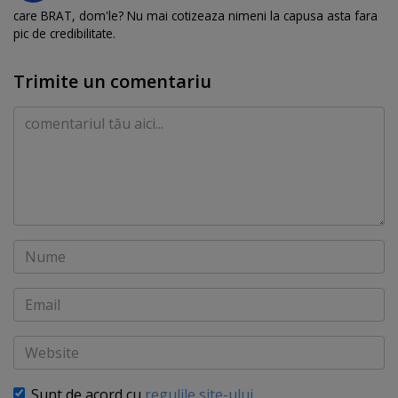
care BRAT, dom'le? Nu mai cotizeaza nimeni la capusa asta fara
pic de credibilitate.
Trimite un comentariu
Comentariu
Nume
Email
Website
Sunt de acord cu
regulile site-ului