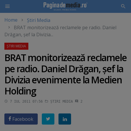
Home
Știri Media
Skip
BRAT monitorizează reclamele pe radio. Daniel
to
Drăgan, şef la Divizia...
main
content
BRAT monitorizează reclamele
pe radio. Daniel Drăgan, şef la
Divizia evenimente la Medien
Holding
7 IUL 2011 07:56
ȘTIRI MEDIA
2
Facebook