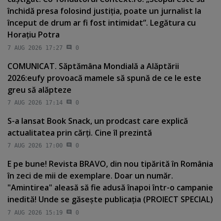
închidă presa folosind justiţia, poate un jurnalist la
început de drum ar fi fost intimidat”. Legătura cu
Horaţiu Potra
7 AUG 2026 17:27
0
COMUNICAT. Săptămâna Mondială a Alăptării
2026:eufy provoacă mamele să spună de ce le este
greu să alăpteze
7 AUG 2026 17:14
0
S-a lansat Book Snack, un prodcast care explică
actualitatea prin cărţi. Cine îl prezintă
7 AUG 2026 17:00
0
E pe bune! Revista BRAVO, din nou tipărită în România
în zeci de mii de exemplare. Doar un număr.
"Amintirea" aleasă să fie adusă înapoi într-o campanie
inedită! Unde se găseşte publicaţia (PROIECT SPECIAL)
7 AUG 2026 15:19
0