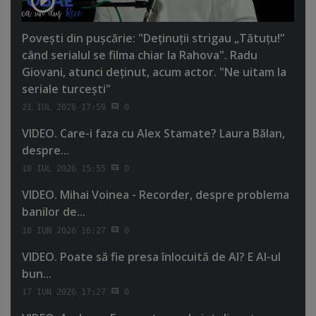
Poveşti din puşcărie: "Deţinuţii strigau „Tătuţu!”
când serialul se filma chiar la Rahova". Radu
Giovani, atunci deţinut, acum actor. "Ne uitam la
seriale turceşti"
21 IUL 2026 17:59
0
VIDEO. Care-i faza cu Alex Stamate? Laura Bălan,
despre...
18 IUL 2026 15:55
0
VIDEO. Mihai Voinea - Recorder, despre problema
banilor de...
18 IUN 2026 16:27
0
VIDEO. Poate să fie presa înlocuită de AI? E AI-ul
bun...
17 IUN 2026 17:27
0