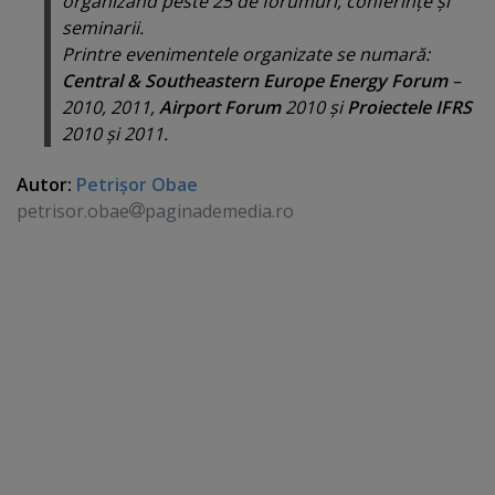
organizând peste 25 de forumuri, conferinţe şi
seminarii.
Printre evenimentele organizate se numară:
Central & Southeastern Europe Energy Forum
–
2010, 2011,
Airport Forum
2010 şi
Proiectele IFRS
2010 şi 2011.
Autor:
Petrişor Obae
petrisor.obae
paginademedia.ro