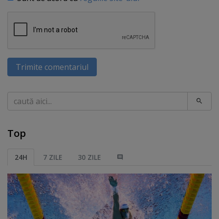
Trimite comentariul
Caută
Top
24H
7 ZILE
30 ZILE