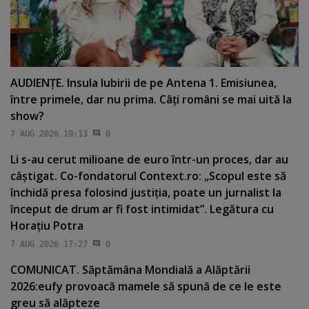
AUDIENŢE. Insula Iubirii de pe Antena 1. Emisiunea,
între primele, dar nu prima. Câţi români se mai uită la
show?
7 AUG 2026 19:13
0
Li s-au cerut milioane de euro într-un proces, dar au
câştigat. Co-fondatorul Context.ro: „Scopul este să
închidă presa folosind justiţia, poate un jurnalist la
început de drum ar fi fost intimidat”. Legătura cu
Horaţiu Potra
7 AUG 2026 17:27
0
COMUNICAT. Săptămâna Mondială a Alăptării
2026:eufy provoacă mamele să spună de ce le este
greu să alăpteze