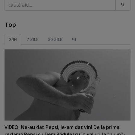
Caută
Top
24H
7 ZILE
30 ZILE
VIDEO. Ne-au dat Pepsi, le-am dat vin! De la prima
reclamă Pepsi cu Dem Rădulescu în valuri, la "nu mă-