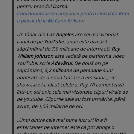
pentru brandul
Dorna
.
Coordonatoarea campaniei pentru ciocolata Rom
a plecat de la McCann Erikson
Un tânăr din
Los Angeles
are cel mai vizionat
canal de pe
YouTube
, unde este urmărit
săptămânal de 7,9 milioane de internauţi.
Ray
William Johnson
este vedetă pe platforma video
YouTube, scrie
Adevărul
. De două ori pe
săptămână,
5,2 milioane de persoane
sunt
notificate de o nouă lansare a emisiunii „=3",
show care l-a făcut celebru. Ray WJ comentează
într-un stil unic cele mai vizionate clipuri virale de
pe youtube. Clipurile sale au fost urmărite, până
acum, de 1,53 miliarde de ori.
„
Unul dintre cele mai bune lucruri în a fi
entertainer pe internet este că pot atinge o