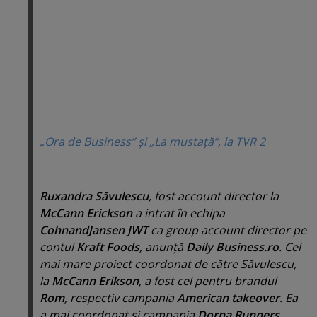
„Ora de Business” şi „La mustaţă”, la TVR 2
Ruxandra Săvulescu
, fost account director la
McCann Erickson
a intrat în echipa
CohnandJansen JWT
ca group account director pe
contul
Kraft Foods
, anunţă
Daily Business.ro
. Cel
mai mare proiect coordonat de către Săvulescu,
la
McCann Erikson
, a fost cel pentru brandul
Rom
, respectiv campania
American takeover
. Ea
a mai coordonat şi campania
Dorna Runners
,