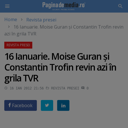
Home
Revista presei
Skip
16 Ianuarie. Moise Guran şi Constantin Trofin revin
to
azi în grila TVR
main
content
16 Ianuarie. Moise Guran şi
Constantin Trofin revin azi în
grila TVR
16 IAN 2012 21:56
REVISTA PRESEI
0
Facebook