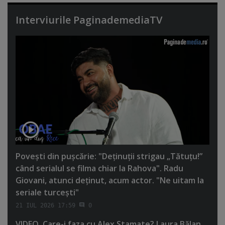
Interviurile PaginademediaTV
Poveşti din puşcărie: "Deţinuţii strigau „Tătuţu!”
când serialul se filma chiar la Rahova". Radu
Giovani, atunci deţinut, acum actor. "Ne uitam la
seriale turceşti"
21 IUL 2026 17:59
0
VIDEO. Care-i faza cu Alex Stamate? Laura Bălan,