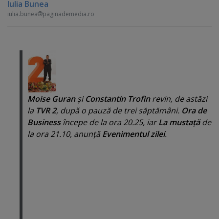
Iulia Bunea
iulia.bunea
paginademedia.ro
Moise Guran
şi
Constantin Trofin
revin, de astăzi
la
TVR 2
, după o pauză de trei săptămâni.
Ora de
Business
începe de la ora 20.25, iar
La mustaţă
de
la ora 21.10, anunţă
Evenimentul zilei
.