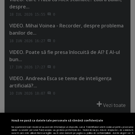
despre...
18 IUL 2026 15:55
0
VIDEO. Mihai Voinea - Recorder, despre problema
banilor de...
18 IUN 2026 16:27
0
VIDEO. Poate să fie presa înlocuită de AI? E AI-ul
bun...
17 IUN 2026 17:27
0
VIDEO. Andreea Esca se teme de inteligenţa
artificială?...
10 IUN 2026 18:07
0
Vezi toate
Nouă ne pasă ca datele tale personale să rămână confidențiale
Noi și partenerii noștri stocăm și/sau accesăm informații pe un dispozitiv, cum ar fi identificatori unici în cookie-uri pentru procesarea
datelor cu caracter personal. Puteți accepta sau gestiona preferințele dvs. făcând clic mai jos, inclusiv dreptul dvs. de a obiecta în
cazul în care este utilizat interesul legitim sau în orice moment pe pagina cu politica de confidențialitate. Aceste alegeri vor fi