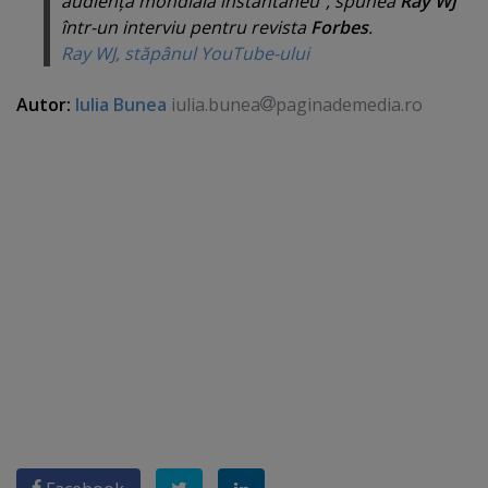
audienţă mondială instantaneu
", spunea
Ray WJ
într-un interviu pentru revista
Forbes
.
Ray WJ, stăpânul YouTube-ului
Autor:
Iulia Bunea
iulia.bunea
paginademedia.ro