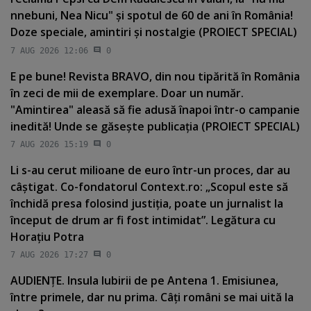
nnebuni, Nea Nicu" şi spotul de 60 de ani în România!
Doze speciale, amintiri şi nostalgie (PROIECT SPECIAL)
7 AUG 2026 12:06
0
E pe bune! Revista BRAVO, din nou tipărită în România
în zeci de mii de exemplare. Doar un număr.
"Amintirea" aleasă să fie adusă înapoi într-o campanie
inedită! Unde se găseşte publicaţia (PROIECT SPECIAL)
7 AUG 2026 15:19
0
Li s-au cerut milioane de euro într-un proces, dar au
câştigat. Co-fondatorul Context.ro: „Scopul este să
închidă presa folosind justiţia, poate un jurnalist la
început de drum ar fi fost intimidat”. Legătura cu
Horaţiu Potra
7 AUG 2026 17:27
0
AUDIENŢE. Insula Iubirii de pe Antena 1. Emisiunea,
între primele, dar nu prima. Câţi români se mai uită la