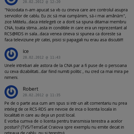
28.02.2012 @ 12:20
"Niciodata n-am apucat sa vb cu cineva care are controlul asupra
serviciilor de cablu. Eu zic să mai cumpănim, să-i mai amânăm",
zice Mititelu...daca intelegeti ce a dorit sa spuna ditamai membru
CNA, toata stima...asta in conditiile in care era un reprezentant al
RCS@RDS in sala...daca venea cineva si spunea ca doreste sa
faca televiziune ptr catei, pisici si papagali nu erau asa discutii!!!
ice
28.02.2012 @ 11:43
Unele intrebari ale astora de la CNA par a fi puse de o persoana
cu ceva dizabilitati...dar fiind numiti politic , nu cred ca mai mira pe
nimeni.
Robert
28.02.2012 @ 11:35
Pe de o parte asa cum am spus si intr-un alt comentariu nu prea
inteleg de ce RCS-RDS are nevoie de inca o licenta locala in
localitati in care au deja un post local.
E vorba cumva de o licenta pentru transmisia terestra a acelor
posturi? (TVS/TerraSat Craiova spre exemplu nu emite decat in
reteaua de cablu, nu si terestru).