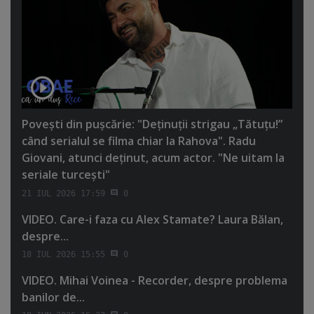
Poveşti din puşcărie: "Deţinuţii strigau „Tătuţu!”
când serialul se filma chiar la Rahova". Radu
Giovani, atunci deţinut, acum actor. "Ne uitam la
seriale turceşti"
21 IUL 2026 17:59
0
VIDEO. Care-i faza cu Alex Stamate? Laura Bălan,
despre...
18 IUL 2026 15:55
0
VIDEO. Mihai Voinea - Recorder, despre problema
banilor de...