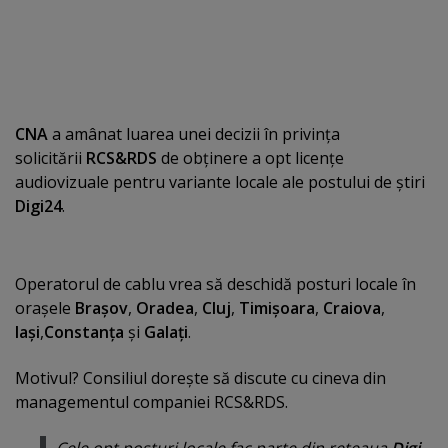
CNA
a amânat luarea unei decizii în privinţa
solicitării
RCS&RDS
de obţinere a opt licenţe
audiovizuale pentru variante locale ale postului de ştiri
Digi24
.
Operatorul de cablu vrea să deschidă posturi locale în
oraşele
Braşov
,
Oradea
,
Cluj
,
Timişoara
,
Craiova
,
Iaşi
,
Constanţa
şi
Galaţi
.
Motivul? Consiliul doreşte să discute cu cineva din
managementul companiei RCS&RDS.