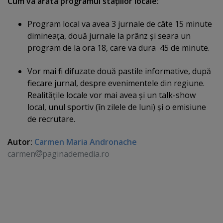
Cum va arăta programul staţiilor locale:
Program local va avea 3 jurnale de câte 15 minute
dimineaţa, două jurnale la prânz şi seara un
program de la ora 18, care va dura 45 de minute.
Vor mai fi difuzate două pastile informative, după
fiecare jurnal, despre evenimentele din regiune.
Realităţile locale vor mai avea şi un talk-show
local, unul sportiv (în zilele de luni) şi o emisiune
de recrutare.
Autor:
Carmen Maria Andronache
carmen
paginademedia.ro