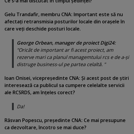
Ce s-a mai discutat în timpul şedinţei?
Gelu Trandafir, membru CNA: Important este să nu
afectaţi retransmisia posturilor locale din oraşele în
care veţi deschide posturi locale.
George Orbean, manager de proiect Digi24:
"
Oricât de important ar fi acest proiect, am
rezerve mari ca planul managemtului rcs e de a-şi
distruge business-ul pe partea celaltă.
"
Ioan Onisei, vicepreşedinte CNA: Şi acest post de ştiri
interesează ca publicul sa cumpere celelalte servicii
ale RCSRDS, am înţeles corect?
Da!
Răsvan Popescu, preşedinte CNA: Ce mai presupune
ca dezvoltare, încotro se mai duce?