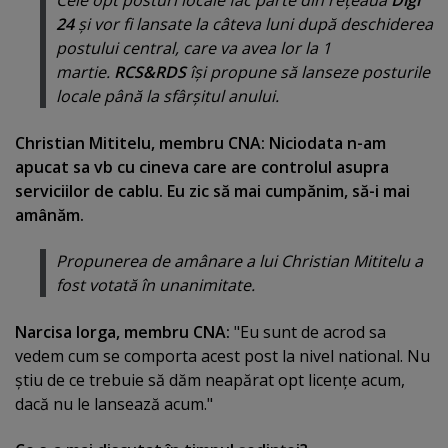
Cele opt posturi locale fac parte din reţeaua
Digi
24
şi vor fi lansate la câteva luni după deschiderea
postului central, care va avea lor la 1
martie.
RCS&RDS
îşi propune să lanseze posturile
locale până la sfârşitul anului.
Christian Mititelu, membru CNA: Niciodata n-am
apucat sa vb cu cineva care are controlul asupra
serviciilor de cablu. Eu zic să mai cumpănim, să-i mai
amânăm.
Propunerea de amânare a lui Christian Mititelu a
fost votată în unanimitate.
Narcisa Iorga, membru CNA:
"Eu sunt de acrod sa
vedem cum se comporta acest post la nivel national. Nu
ştiu de ce trebuie să dăm neapărat opt licenţe acum,
dacă nu le lansează acum."