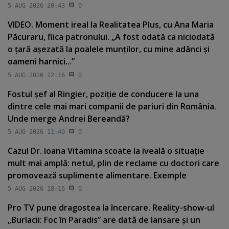
5 AUG 2026 20:43
0
VIDEO. Moment ireal la Realitatea Plus, cu Ana Maria
Păcuraru, fiica patronului. „A fost odată ca niciodată
o ţară aşezată la poalele munţilor, cu mine adânci şi
oameni harnici...”
5 AUG 2026 12:16
0
Fostul şef al Ringier, poziţie de conducere la una
dintre cele mai mari companii de pariuri din România.
Unde merge Andrei Bereandă?
5 AUG 2026 11:40
0
Cazul Dr. Ioana Vitamina scoate la iveală o situaţie
mult mai amplă: netul, plin de reclame cu doctori care
promovează suplimente alimentare. Exemple
5 AUG 2026 18:16
0
Pro TV pune dragostea la încercare. Reality-show-ul
„Burlacii: Foc în Paradis” are dată de lansare şi un