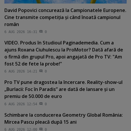
David Popovici concurează la Campionatele Europene.
Cine transmite competiţia şi când înoată campionul
român
6 AUG 2026 16:31
0
VIDEO. Produs în Studioul Paginademedia. Cum a
ajuns Roxana Ciuhulescu la ProMotor? Dată afară de
o firmă din grupul Pro, apoi angajată de Pro TV: "Am
fost 52 de fete la probe!"
6 AUG 2026 14:21
0
Pro TV pune dragostea la încercare. Reality-show-ul
„Burlacii: Foc în Paradis” are dată de lansare şi un
premiu de 50.000 de euro
6 AUG 2026 12:54
0
Schimbare la conducerea Geometry Global România:
Mircea Pascu pleacă după 15 ani
6 AUG 2026 12:00
0