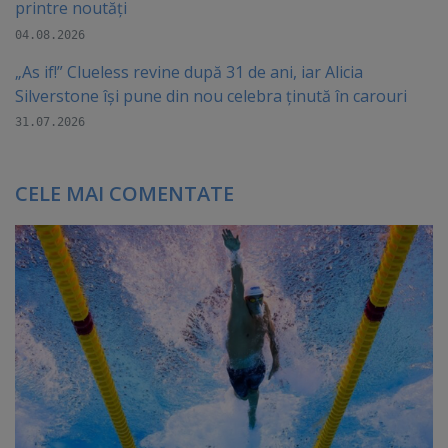
printre noutăți
04.08.2026
„As if!” Clueless revine după 31 de ani, iar Alicia
Silverstone își pune din nou celebra ținută în carouri
31.07.2026
CELE MAI COMENTATE