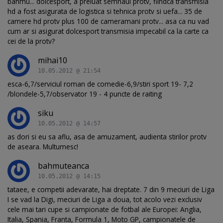
bahmu... dolcesport, a preluat semnaul protv, fiindca transmisia
hd a fost asigurata de logistica si tehnica protv si uefa... 35 de
camere hd protv plus 100 de cameramani protv... asa ca nu vad
cum ar si asigurat dolcesport transmisia impecabil ca la carte ca
cei de la protv?
mihai10
10.05.2012 @ 21:54
esca-6,7/serviciul roman de comedie-6,9/stiri sport 19- 7,2
/blondele-5,7/observator 19 - 4 puncte de raiting
siku
10.05.2012 @ 14:57
as dori si eu sa aflu, asa de amuzament, audienta stirilor protv
de aseara. Multumesc!
bahmuteanca
10.05.2012 @ 14:15
tataee, e competii adevarate, hai dreptate. 7 din 9 meciuri de Liga
I se vad la Digi, meciuri de Liga a doua, tot acolo vezi exclusiv
cele mai tari cupe si campionate de fotbal ale Europei: Anglia,
Italia, Spania, Franta, Formula 1, Moto GP, campionatele de