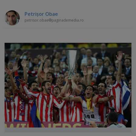
Petrişor Obae
petrisor.obae
paginademedia.ro