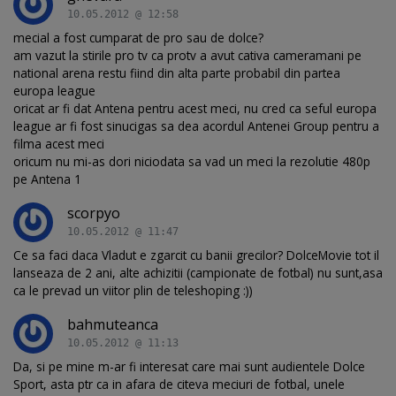
10.05.2012 @ 12:58
mecial a fost cumparat de pro sau de dolce?
am vazut la stirile pro tv ca protv a avut cativa cameramani pe
national arena restu fiind din alta parte probabil din partea
europa league
oricat ar fi dat Antena pentru acest meci, nu cred ca seful europa
league ar fi fost sinucigas sa dea acordul Antenei Group pentru a
filma acest meci
oricum nu mi-as dori niciodata sa vad un meci la rezolutie 480p
pe Antena 1
scorpyo
10.05.2012 @ 11:47
Ce sa faci daca Vladut e zgarcit cu banii grecilor? DolceMovie tot il
lanseaza de 2 ani, alte achizitii (campionate de fotbal) nu sunt,asa
ca le prevad un viitor plin de teleshoping :))
bahmuteanca
10.05.2012 @ 11:13
Da, si pe mine m-ar fi interesat care mai sunt audientele Dolce
Sport, asta ptr ca in afara de citeva meciuri de fotbal, unele