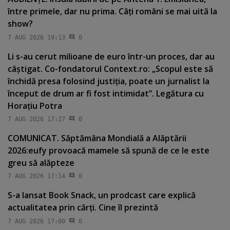
între primele, dar nu prima. Câţi români se mai uită la
show?
7 AUG 2026 19:13
0
Li s-au cerut milioane de euro într-un proces, dar au
câştigat. Co-fondatorul Context.ro: „Scopul este să
închidă presa folosind justiţia, poate un jurnalist la
început de drum ar fi fost intimidat”. Legătura cu
Horaţiu Potra
7 AUG 2026 17:27
0
COMUNICAT. Săptămâna Mondială a Alăptării
2026:eufy provoacă mamele să spună de ce le este
greu să alăpteze
7 AUG 2026 17:14
0
S-a lansat Book Snack, un prodcast care explică
actualitatea prin cărţi. Cine îl prezintă
7 AUG 2026 17:00
0