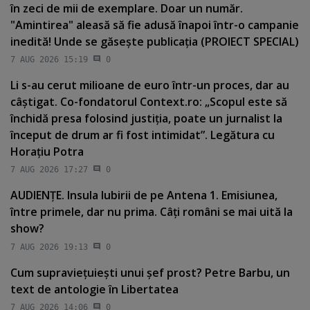
în zeci de mii de exemplare. Doar un număr.
"Amintirea" aleasă să fie adusă înapoi într-o campanie
inedită! Unde se găseşte publicaţia (PROIECT SPECIAL)
7 AUG 2026 15:19
0
Li s-au cerut milioane de euro într-un proces, dar au
câştigat. Co-fondatorul Context.ro: „Scopul este să
închidă presa folosind justiţia, poate un jurnalist la
început de drum ar fi fost intimidat”. Legătura cu
Horaţiu Potra
7 AUG 2026 17:27
0
AUDIENŢE. Insula Iubirii de pe Antena 1. Emisiunea,
între primele, dar nu prima. Câţi români se mai uită la
show?
7 AUG 2026 19:13
0
Cum supravieţuieşti unui şef prost? Petre Barbu, un
text de antologie în Libertatea
7 AUG 2026 14:06
0