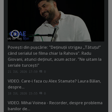
Poveşti din puşcărie: "Deţinuţii strigau „Tătuţu!”
când serialul se filma chiar la Rahova". Radu
Giovani, atunci deţinut, acum actor. "Ne uitam la
seriale turceşti"
21 IUL 2026 17:59
0
VIDEO. Care-i faza cu Alex Stamate? Laura Bălan,
despre...
18 IUL 2026 15:55
0
VIDEO. Mihai Voinea - Recorder, despre problema
banilor de...