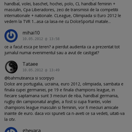
handbal, volei, baschet, hochei, polo, CL handbal feminin +
masculin, Cpa Liberadores, zeci de transmisii de la competitii
internationale + nationale. CLeague, Olimpiada si Euro 2012 le
vedem la TVR 1...asa ca lasa-ne cu DolceSportul matale...
mihai10
10.05.2012 @ 13:58
ce a facut esca pe teren? a pierdut audienta ca a prezentat tot
jurnalul numai evenimentul sau a avut de castigat?
Tataee
10.05.2012 @ 13:49
@bahmuteanca si scorpyo
Dolce are portugalia, ucraina, euro 2012, olimpiada, sambata e
finala cupei germaniei, pe 19 e finala champions league, in
fiecare saptamana sunt 3 meciuri de nba, handbal germania,
rugby din campionatul angliei, a fost si cupa frantei, volei
champions league masculin si feminin, vor fi meciuri amicale
inainte de euro. daca voi spuneti ca n-aveti ce sa vedeti, uitati-va
la otv.
ghevara