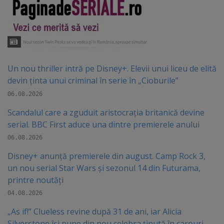
Un nou thriller intră pe Disney+. Elevii unui liceu de elită
devin ținta unui criminal în serie în „Cioburile”
06.08.2026
Scandalul care a zguduit aristocrația britanică devine
serial. BBC First aduce una dintre premierele anului
06.08.2026
Disney+ anunță premierele din august. Camp Rock 3,
un nou serial Star Wars și sezonul 14 din Futurama,
printre noutăți
04.08.2026
„As if!” Clueless revine după 31 de ani, iar Alicia
Silverstone își pune din nou celebra ținută în carouri