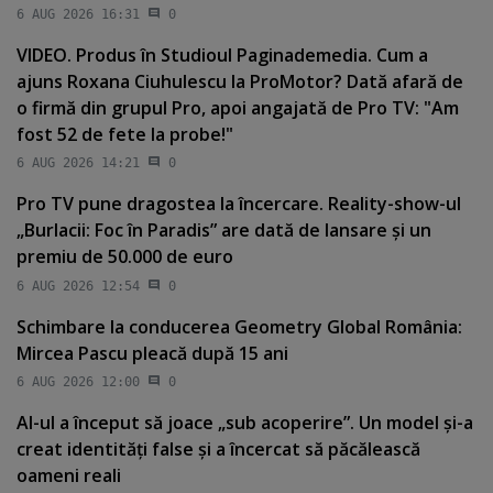
6 AUG 2026 16:31
0
VIDEO. Produs în Studioul Paginademedia. Cum a
ajuns Roxana Ciuhulescu la ProMotor? Dată afară de
o firmă din grupul Pro, apoi angajată de Pro TV: "Am
fost 52 de fete la probe!"
6 AUG 2026 14:21
0
Pro TV pune dragostea la încercare. Reality-show-ul
„Burlacii: Foc în Paradis” are dată de lansare şi un
premiu de 50.000 de euro
6 AUG 2026 12:54
0
Schimbare la conducerea Geometry Global România:
Mircea Pascu pleacă după 15 ani
6 AUG 2026 12:00
0
AI-ul a început să joace „sub acoperire”. Un model şi-a
creat identităţi false şi a încercat să păcălească
oameni reali