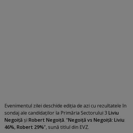
Evenimentul zilei deschide ediţia de azi cu rezultatele în
sondaj ale candidaţilor la Primăria Sectorului 3
Liviu
Negoiţă
şi
Robert Negoiţă
. “
Negoiţă vs Negoiţă: Liviu
46%, Robert 29%
”, sună titlul din EVZ.