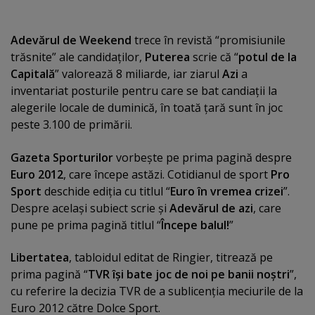
Adevărul de Weekend
trece în revistă “promisiunile
trăsnite” ale candidaţilor,
Puterea
scrie că “
potul de la
Capitală
” valorează 8 miliarde, iar ziarul
Azi
a
inventariat posturile pentru care se bat candiaţii la
alegerile locale de duminică, în toată ţară sunt în joc
peste 3.100 de primării.
Gazeta Sporturilor
vorbeşte pe prima pagină despre
Euro 2012
, care începe astăzi. Cotidianul de sport
Pro
Sport
deschide ediţia cu titlul “
Euro în vremea crizei
”.
Despre acelaşi subiect scrie şi
Adevărul de azi
, care
pune pe prima pagină titlul “
Începe balul!
”
Libertatea
, tabloidul editat de Ringier, titrează pe
prima pagină “
TVR îşi bate joc de noi pe banii noştri
”,
cu referire la decizia TVR de a sublicenţia meciurile de la
Euro 2012 către Dolce Sport.