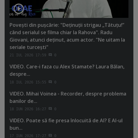
Poveşti din puşcărie: "Deţinuţii strigau „Tătuţu!”
când serialul se filma chiar la Rahova". Radu
Giovani, atunci deţinut, acum actor. "Ne uitam la
seriale turceşti"
21 IUL 2026 17:59
0
VIDEO. Care-i faza cu Alex Stamate? Laura Bălan,
despre...
18 IUL 2026 15:55
0
VIDEO. Mihai Voinea - Recorder, despre problema
banilor de...
18 IUN 2026 16:27
0
VIDEO. Poate să fie presa înlocuită de AI? E AI-ul
bun...
17 IUN 2026 17:27
0