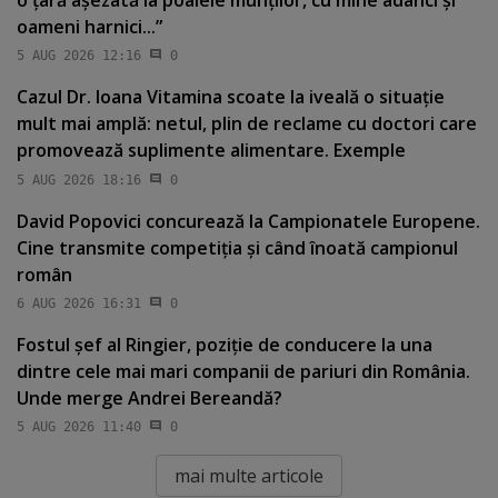
oameni harnici...”
5 AUG 2026 12:16
0
Cazul Dr. Ioana Vitamina scoate la iveală o situaţie
mult mai amplă: netul, plin de reclame cu doctori care
promovează suplimente alimentare. Exemple
5 AUG 2026 18:16
0
David Popovici concurează la Campionatele Europene.
Cine transmite competiţia şi când înoată campionul
român
6 AUG 2026 16:31
0
Fostul şef al Ringier, poziţie de conducere la una
dintre cele mai mari companii de pariuri din România.
Unde merge Andrei Bereandă?
5 AUG 2026 11:40
0
mai multe articole