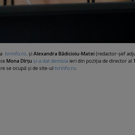
 la
tvrinfo.ro,
şi
Alexandra Bădicioiu-Matei
(redactor-şef adj
 ce
Mona Dîrţu
şi-a dat demisia
ieri din poziţia de director al
re se ocupă şi de site-ul
tvrinfo.ro
.