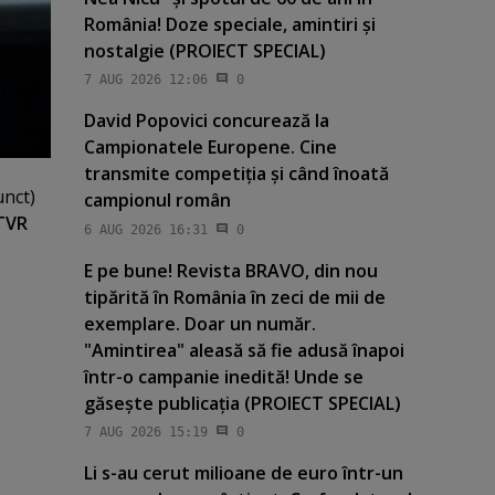
România! Doze speciale, amintiri şi
nostalgie (PROIECT SPECIAL)
7 AUG 2026 12:06
0
David Popovici concurează la
Campionatele Europene. Cine
transmite competiţia şi când înoată
unct)
campionul român
TVR
6 AUG 2026 16:31
0
E pe bune! Revista BRAVO, din nou
tipărită în România în zeci de mii de
exemplare. Doar un număr.
"Amintirea" aleasă să fie adusă înapoi
într-o campanie inedită! Unde se
găseşte publicaţia (PROIECT SPECIAL)
7 AUG 2026 15:19
0
Li s-au cerut milioane de euro într-un