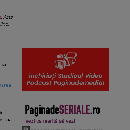
e
. Asta
line,
lua
narea
de
ecizia