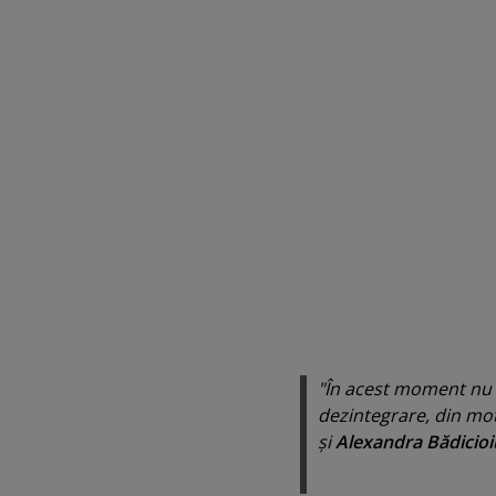
"În acest moment nu m
dezintegrare, din mot
şi
Alexandra Bădicioi