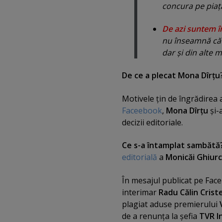
concura pe piaţă
De azi suntem î
nu înseamnă că 
dar şi din alte 
De ce a plecat Mona Dîrţu
Motivele ţin de îngrădirea a
Faceebook
,
Mona Dîrţu
şi-
decizii editoriale.
Ce s-a întamplat sambătă
editorială
a
Monicăi Ghiur
În mesajul publicat pe Fac
interimar
Radu Călin Crist
plagiat aduse premierului
de a renunţa la şefia
TVR I