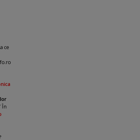
ea ce
fo.ro
nica
lor
” În
o
e