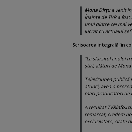
Mona Dîrţu
a venit î
Înainte de TVR a fost
unul dintre cei mai ve
lucrat cu actualul şef
Scrisoarea integrală, în c
"La sfârşitul anului t
ştiri, alături de
Mona 
Televiziunea publică l
atunci, avea o prezenţ
mari producători de c
A rezultat
TVRinfo.ro
remarcat, credem noi,
exclusivitate, citate 