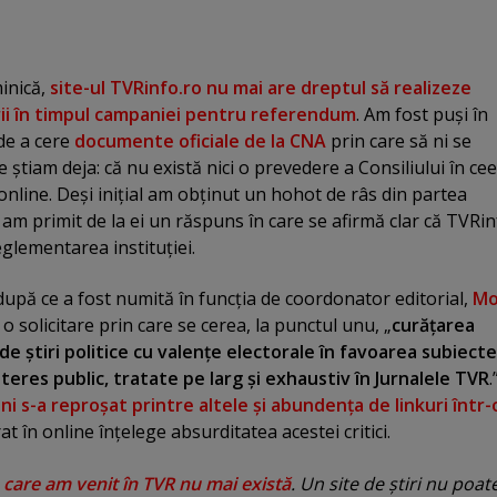
minică,
site-ul TVRinfo.ro nu mai are dreptul să realizeze
ii în timpul campaniei pentru referendum
. Am fost puşi în
 de a cere
documente oficiale de la CNA
prin care să ni se
 ştiam deja: că nu există nici o prevedere a Consiliului în ce
online. Deşi iniţial am obţinut un hohot de râs din partea
m primit de la ei un răspuns în care se afirmă clar că TVRin
eglementarea instituţiei.
 după ce a fost numită în funcţia de coordonator editorial,
Mo
 o solicitare prin care se cerea, la punctul unu, „
curăţarea
e ştiri politice cu valenţe electorale în favoarea subiecte
teres public, tratate pe larg şi exhaustiv în Jurnalele TVR
.
ni s-a reproşat printre altele şi abundenţa de linkuri într-
at în online înţelege absurditatea acestei critici.
 care am venit în TVR nu mai există
. Un site de ştiri nu poat