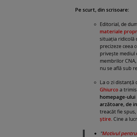
Pe scurt, din scrisoare:
Editorial, de du
materiale propr
situaţia ridicolă
precizeze ceea ce
priveşte mediul 
membrilor CNA, a
nu se află sub r
La o zi distanţă
Ghiurco
a trimis
homepage-ului d
arzătoare, de in
treacăt fie spus,
ştire.
Cine a lucr
"
Motivul pentru