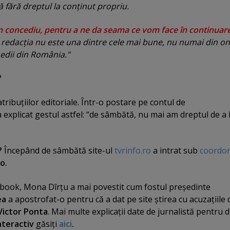
 fără dreptul la conţinut propriu.
n concediu, pentru a ne da seama ce vom face în continuar
redacţia nu este una dintre cele mai bune, nu numai din on
medii din România."
?
tribuţiilor editoriale. Într-o postare pe contul de
a explicat gestul astfel: “de sâmbătă, nu mai am dreptul de a 
?
Începând de sâmbătă site-ul
tvrinfo.ro
a intrat sub
coordo
co
.
ebook, Mona Dîrţu a mai povestit cum fostul preşedinte
ea
a apostrofat-o pentru că a dat pe site ştirea cu acuzaţiile 
Victor Ponta
. Mai multe explicaţii date de jurnalistă pentru d
nteractiv
găsiţi
aici
.