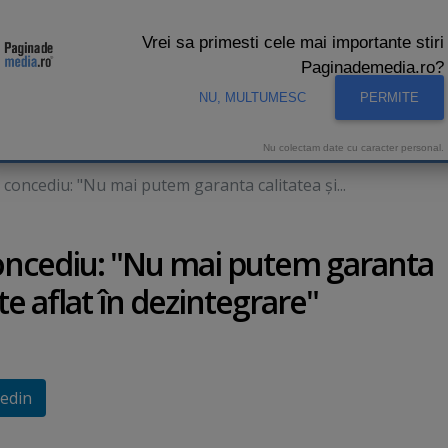
Vrei sa primesti cele mai importante stiri
Paginademedia.ro?
NU, MULTUMESC
PERMITE
CNA
INTERVIURI VIDEO
STUDIO VIDEO
AUDIENTE 
Nu colectam date cu caracter personal.
 concediu: "Nu mai putem garanta calitatea şi...
concediu: "Nu mai putem garanta
ite aflat în dezintegrare"
edin