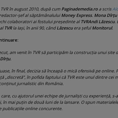
n TVR în august 2010, după cum
Paginademedia.ro
a scris
Aic
 redactor-şef al săptămânalului
Money Express
.
Mona Dîrţu
chi colaboratori ai fostului preşedinte al
TVR
Andi Lăzescu
. 
 al
TVR
la Iaşi, în anii 90, când
Lăzescu
era şeful
Monitorul
.
ontinuare:
recut, am venit în TVR să participăm la construcţia unui site 
Dîrţu
.
uase, în final, decizia să înceapă o mică ofensivă pe online.
ă „discretă”, în pofida faptului că TVR este unul dintre cei 
onţinut jurnalistic din România.
, care, cu ajutorul unei echipe de jurnalişti cu experienţă, s-a
 în mai puţin de două luni de la lansare. O spun materialele
de publicaţiile online concurente.