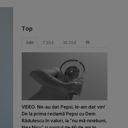
Top
24H
7 ZILE
30 ZILE
VIDEO. Ne-au dat Pepsi, le-am dat vin!
De la prima reclamă Pepsi cu Dem
Rădulescu în valuri, la "nu mă-nnebuni,
Nea Nicu" şi spotul de 60 de ani în