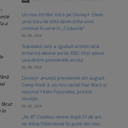
i
.
Un nou thriller intră pe Disney+. Elevii
este
unui liceu de elită devin ținta unui
Ea a
criminal în serie în „Cioburile”
06.08.2026
Scandalul care a zguduit aristocrația
britanică devine serial. BBC First aduce
de
una dintre premierele anului
06.08.2026
 Până
Disney+ anunță premierele din august.
mai
Camp Rock 3, un nou serial Star Wars și
sezonul 14 din Futurama, printre
noutăți
 făcut
04.08.2026
 în
„As if!” Clueless revine după 31 de ani,
iar Alicia Silverstone își pune din nou