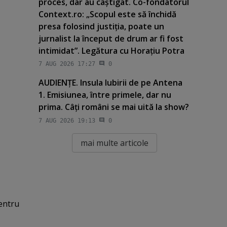
proces, dar au câştigat. Co-fondatorul
Context.ro: „Scopul este să închidă
presa folosind justiţia, poate un
jurnalist la început de drum ar fi fost
intimidat”. Legătura cu Horaţiu Potra
7 AUG 2026 17:27
0
AUDIENŢE. Insula Iubirii de pe Antena
1. Emisiunea, între primele, dar nu
prima. Câţi români se mai uită la show?
7 AUG 2026 19:13
0
mai multe articole
pentru