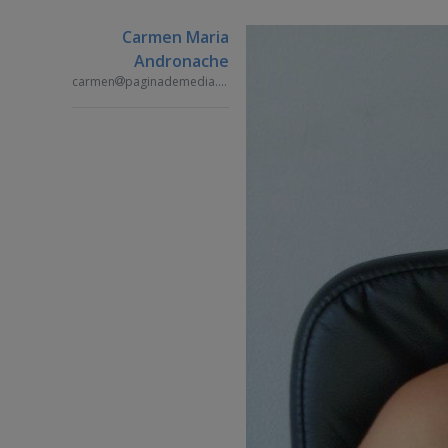
Carmen Maria
Andronache
carmen
paginademedia.ro