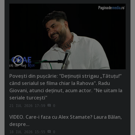
Poveşti din puşcărie: "Deţinuţii strigau „Tătuţu!”
când serialul se filma chiar la Rahova". Radu
Giovani, atunci deţinut, acum actor. "Ne uitam la
seriale turceşti"
21 IUL 2026 17:59
0
VIDEO. Care-i faza cu Alex Stamate? Laura Bălan,
despre...
18 IUL 2026 15:55
0