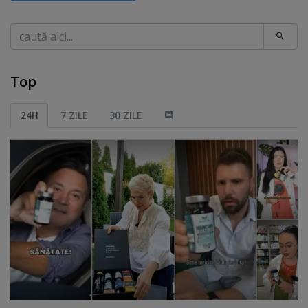
Caută
Top
24H
7 ZILE
30 ZILE