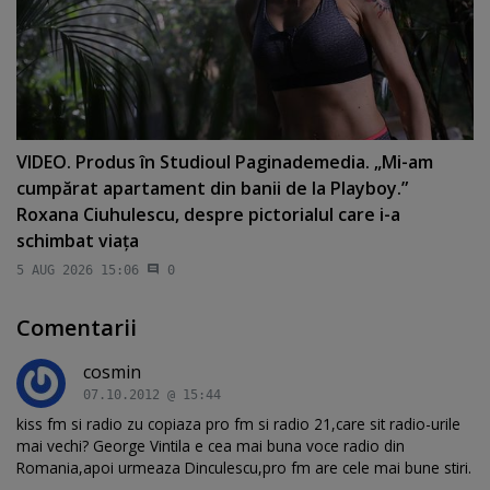
VIDEO. Produs în Studioul Paginademedia. „Mi-am
cumpărat apartament din banii de la Playboy.”
Roxana Ciuhulescu, despre pictorialul care i-a
schimbat viaţa
5 AUG 2026 15:06
0
Comentarii
cosmin
07.10.2012 @ 15:44
kiss fm si radio zu copiaza pro fm si radio 21,care sit radio-urile
mai vechi? George Vintila e cea mai buna voce radio din
Romania,apoi urmeaza Dinculescu,pro fm are cele mai bune stiri.