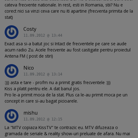
cateva frecvente nationale. In rest, esti in Romania, stii? Nu e
corect nici sa vinzi ceva care nu iti apartine (frecventa primita de la
stat)
Costy
11.09.2012 @ 13:44
Exact asa si-a batut joc si Intact de frecventele pe care se aude
acum radio Zu. Acele frecvente au fost castigate pentru proiectul
Antena FM ( post de stiri)
Nico
11.09.2012 @ 13:14
:))) asta e tare - profm nu a primit gratis frecventele :)))
Kiss a platit pentru ele. A dat banul jos.
Pro le-a primit moca de la stat. Plus ca le-au primit moca pe un
concept in care si-au bagat picioarele.
mishu
11.09.2012 @ 12:15
La "MTV copiaza KissTV" te contrazic eu. MTV difuzeaza o
gramada de seriale & reality show-uri preluate de afara. Nu mai