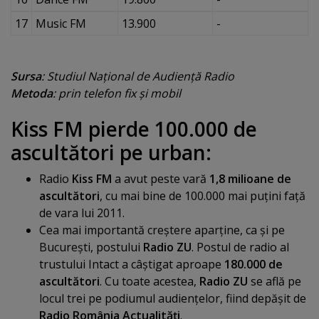
17
Music FM
13.900
-
Sursa
: Studiul Naţional de Audienţă Radio
Metoda
: prin telefon fix şi mobil
Kiss FM pierde 100.000 de
ascultători pe urban:
Radio
Kiss FM
a avut peste vară
1,8 milioane de
ascultători
, cu mai bine de 100.000 mai puţini faţă
de vara lui 2011.
Cea mai importantă creştere aparţine, ca şi pe
Bucureşti, postului
Radio ZU
. Postul de radio al
trustului Intact a câştigat aproape
180.000 de
ascultători
. Cu toate acestea,
Radio ZU
se află pe
locul trei pe podiumul audienţelor, fiind depăşit de
Radio România Actualităţi
.