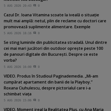
5 AUG 2026 20:43
0
Cazul Dr. Ioana Vitamina scoate la iveală o situaţie
mult mai amplă: netul, plin de reclame cu doctori care
promovează suplimente alimentare. Exemple
5 AUG 2026 18:16
0
Se sting luminile din publicitatea stradală. Unul dintre
cei mai mari jucători din outdoor opreşte peste 100
de panouri digitale din Bucureşti. Despre ce este
vorba?
5 AUG 2026 16:00
0
VIDEO. Produs în Studioul Paginademedia. „Mi-am
cumpărat apartament din banii de la Playboy.”
Roxana Ciuhulescu, despre pictorialul care i-a
schimbat viaţa
5 AUG 2026 15:06
0
VIDEO. Moment ireal la Realitatea Plus, cu Ana Maria