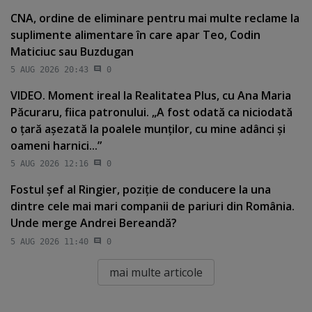
CNA, ordine de eliminare pentru mai multe reclame la
suplimente alimentare în care apar Teo, Codin
Maticiuc sau Buzdugan
5 AUG 2026 20:43
0
VIDEO. Moment ireal la Realitatea Plus, cu Ana Maria
Păcuraru, fiica patronului. „A fost odată ca niciodată
o ţară aşezată la poalele munţilor, cu mine adânci şi
oameni harnici...”
5 AUG 2026 12:16
0
Fostul şef al Ringier, poziţie de conducere la una
dintre cele mai mari companii de pariuri din România.
Unde merge Andrei Bereandă?
5 AUG 2026 11:40
0
mai multe articole