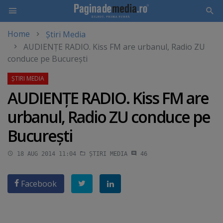
Home
Știri Media
Skip
AUDIENŢE RADIO. Kiss FM are urbanul, Radio ZU
to
conduce pe Bucureşti
main
content
AUDIENŢE RADIO. Kiss FM are
urbanul, Radio ZU conduce pe
Bucureşti
18 AUG 2014 11:04
ȘTIRI MEDIA
46
Facebook