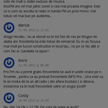
este de mult o statie exclusiv de muzica.
KissFM are cel mai jalnic sunet si cea mai proasta imagine. Este
ca si cum as asculta la radio in banda FM un post mono. Dar
totusi cel mai bun pe audienta...
darius
11.09.2012 @ 11:01
draga Horatiu , nu ai obosit sa te tot faci de ras pe bloguri de
atatia ani ?insistenta ta este totusi de remarcat .Eu m-as focusa
mai mult pe lucruri constructive in locul tau , nu pe ce fac altii si
cum fac ei .Sanatate la iepuri !
boro
11.09.2012 @ 08:48
Pro Fm nu a primit gratis frecventele.Se aud in unele orase pe n
frcvente , pentru ca au preluat frecventele INFO Pro ...Una este sa
le iei moka de la un alt radio ( din afara trustului ) si altceva
inseamna sa iti muti frecventele catre un singur post!!!
Costy
10.09.2012 @ 22:04
Nu, dar 14.1% > 12.7%. De cota de piata ai auzit?