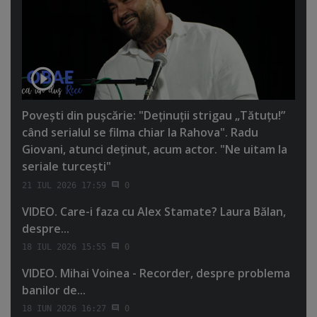
Poveşti din puşcărie: "Deţinuţii strigau „Tătuţu!”
când serialul se filma chiar la Rahova". Radu
Giovani, atunci deţinut, acum actor. "Ne uitam la
seriale turceşti"
21 IUL 2026 17:59
0
VIDEO. Care-i faza cu Alex Stamate? Laura Bălan,
despre...
18 IUL 2026 15:55
0
VIDEO. Mihai Voinea - Recorder, despre problema
banilor de...
18 IUN 2026 16:27
0