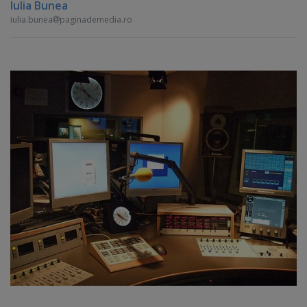
Iulia Bunea
iulia.bunea
paginademedia.ro