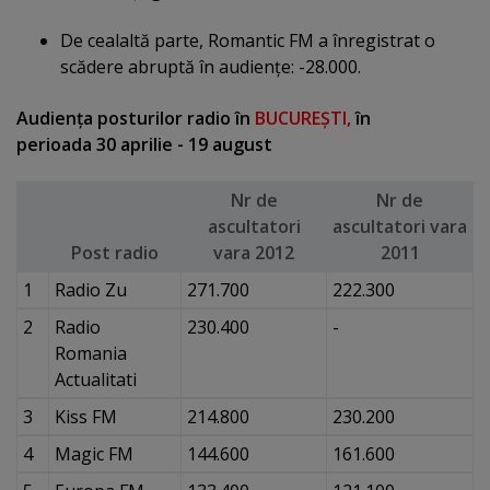
De cealaltă parte, Romantic FM a înregistrat o
scădere abruptă în audienţe: -28.000.
Audienţa posturilor radio în
BUCUREŞTI,
în
perioada 30 aprilie - 19 august
Nr de
Nr de
ascultatori
ascultatori vara
Post radio
vara 2012
2011
1
Radio Zu
271.700
222.300
2
Radio
230.400
-
Romania
Actualitati
3
Kiss FM
214.800
230.200
4
Magic FM
144.600
161.600