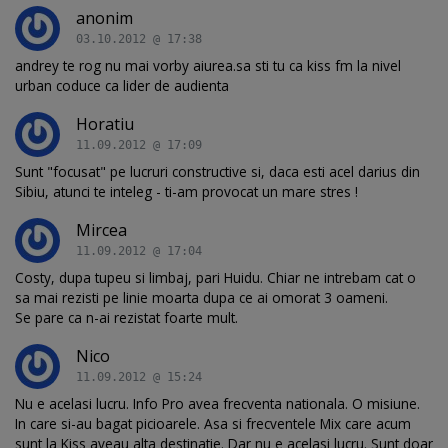
anonim
03.10.2012 @ 17:38
andrey te rog nu mai vorby aiurea.sa sti tu ca kiss fm la nivel
urban coduce ca lider de audienta
Horatiu
11.09.2012 @ 17:09
Sunt "focusat" pe lucruri constructive si, daca esti acel darius din
Sibiu, atunci te inteleg - ti-am provocat un mare stres !
Mircea
11.09.2012 @ 17:04
Costy, dupa tupeu si limbaj, pari Huidu. Chiar ne intrebam cat o
sa mai rezisti pe linie moarta dupa ce ai omorat 3 oameni.
Se pare ca n-ai rezistat foarte mult.
Nico
11.09.2012 @ 15:24
Nu e acelasi lucru. Info Pro avea frecventa nationala. O misiune.
In care si-au bagat picioarele. Asa si frecventele Mix care acum
sunt la Kiss aveau alta destinatie. Dar nu e acelasi lucru. Sunt doar