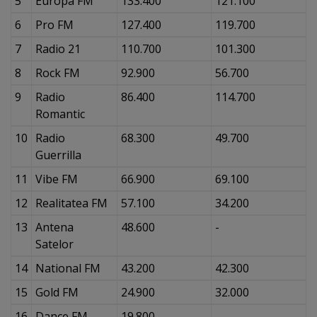
5
Europa FM
133.400
121.100
6
Pro FM
127.400
119.700
7
Radio 21
110.700
101.300
8
Rock FM
92.900
56.700
9
Radio
86.400
114.700
Romantic
10
Radio
68.300
49.700
Guerrilla
11
Vibe FM
66.900
69.100
12
Realitatea FM
57.100
34.200
13
Antena
48.600
-
Satelor
14
National FM
43.200
42.300
15
Gold FM
24.900
32.000
16
Dance FM
19.800
-