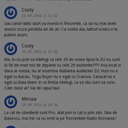
Costy
10.09.2012 @ 22:02
Sau cand radio iaurt va investi in frecvente, ca sa nu mai aveti
aceesi scuza penibila an de an. Ca vorba aia, taticul vostru e la
putere acum.
Costy
10.09.2012 @ 22:00
Ma, tu nu poti sa intelegi ca cele 29 de orase lipsa la ZU nu sunt
la fel de mari nici de departe cu cele 29 existente???? Asa incat si
daca ar exista, nu ar insemna dublarea audientei ZU. Husi nu e
egal cu Bacau, Tirgu Bujor nu e egal cu Craiova, Caracal nu e
egal cu Baia Mare. In ce limba intelegi, ca sa stiu cum sa scriu.
Cate clase ai? Vai de capul tau!
Mircea
10.09.2012 @ 20:36
La cat de obedienti sunt Pro, atat prin tv cat si prin stiri, fata de
Basescu, ma mir ca nu emit si pe frecventele Radio Romania !