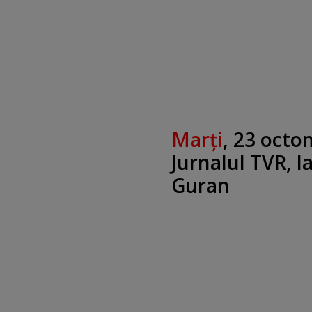
Marţi
, 23 octo
Jurnalul TVR, l
Guran