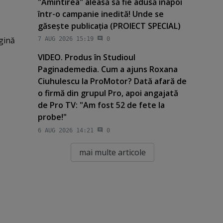
"Amintirea" aleasă să fie adusă înapoi
într-o campanie inedită! Unde se
găseşte publicaţia (PROIECT SPECIAL)
gină
7 AUG 2026 15:19
0
VIDEO. Produs în Studioul
Paginademedia. Cum a ajuns Roxana
Ciuhulescu la ProMotor? Dată afară de
o firmă din grupul Pro, apoi angajată
de Pro TV: "Am fost 52 de fete la
probe!"
6 AUG 2026 14:21
0
mai multe articole