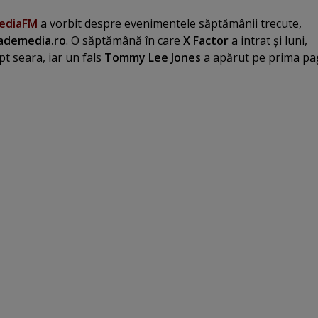
ediaFM
a vorbit despre evenimentele săptămânii trecute,
ademedia.ro
. O săptămână în care
X Factor
a intrat şi luni,
pt seara, iar un fals
Tommy Lee Jones
a apărut pe prima pa