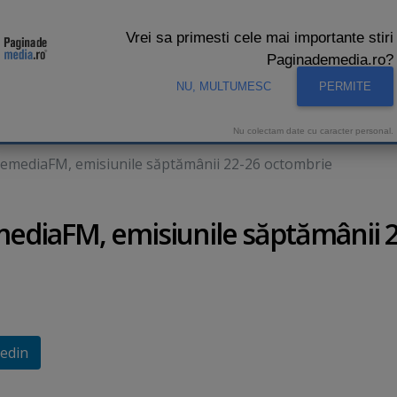
Vrei sa primesti cele mai importante stiri
Paginademedia.ro?
NU, MULTUMESC
PERMITE
CNA
INTERVIURI VIDEO
STUDIO VIDEO
AUDIENTE 
Nu colectam date cu caracter personal.
demediaFM, emisiunile săptămânii 22-26 octombrie
ediaFM, emisiunile săptămânii 2
edin