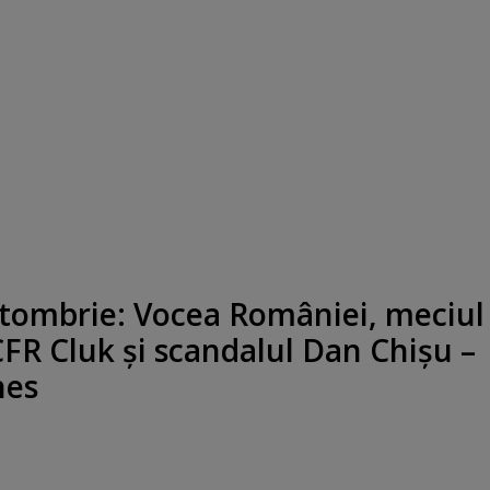
ctombrie: Vocea României, meciul
CFR Cluk şi scandalul Dan Chişu –
nes