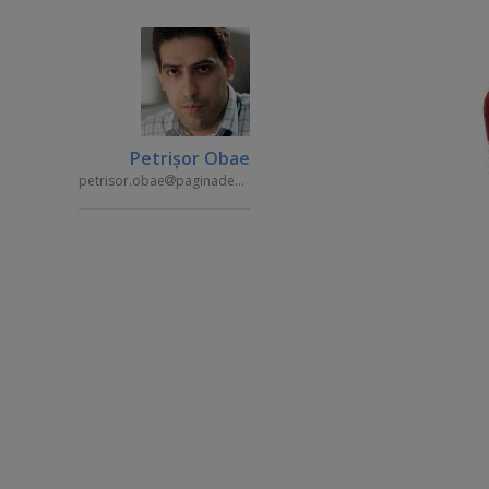
Petrişor Obae
petrisor.obae
paginademedia.ro