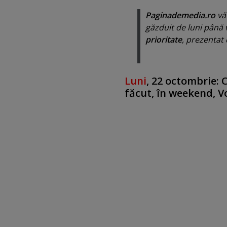
Paginademedia.ro
vă 
găzduit de luni până v
prioritate
, prezentat
Luni
, 22 octombrie: 
făcut, în weekend, V