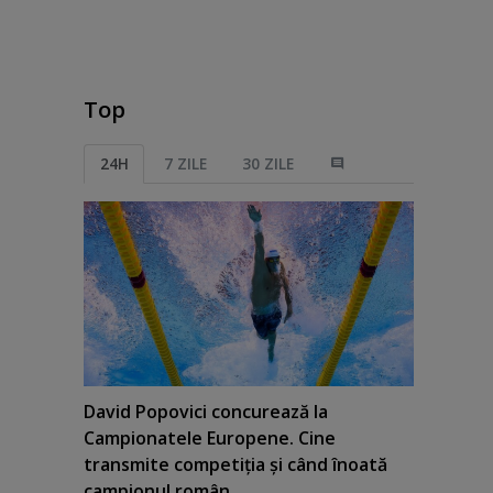
Top
24H
7 ZILE
30 ZILE
David Popovici concurează la
Campionatele Europene. Cine
transmite competiţia şi când înoată
campionul român