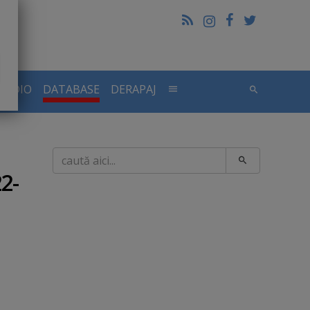
RADIO
DATABASE
DERAPAJ
Caută
2-