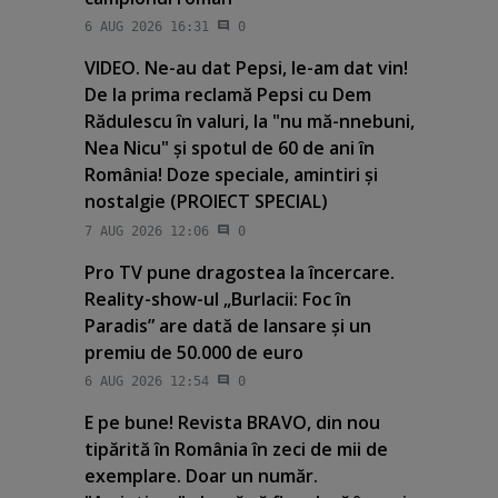
6 AUG 2026 16:31
0
VIDEO. Ne-au dat Pepsi, le-am dat vin!
De la prima reclamă Pepsi cu Dem
Rădulescu în valuri, la "nu mă-nnebuni,
Nea Nicu" şi spotul de 60 de ani în
România! Doze speciale, amintiri şi
nostalgie (PROIECT SPECIAL)
7 AUG 2026 12:06
0
Pro TV pune dragostea la încercare.
Reality-show-ul „Burlacii: Foc în
Paradis” are dată de lansare şi un
premiu de 50.000 de euro
6 AUG 2026 12:54
0
E pe bune! Revista BRAVO, din nou
tipărită în România în zeci de mii de
exemplare. Doar un număr.