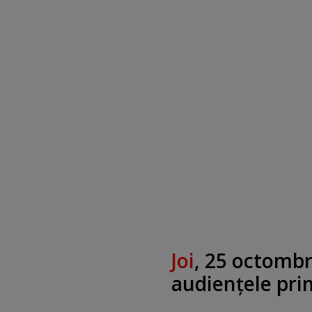
Joi
, 25 octomb
audienţele pri