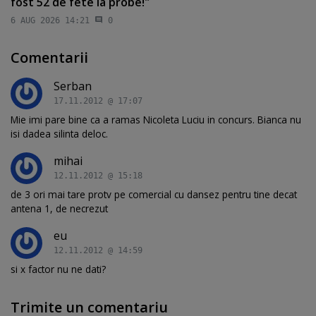
fost 52 de fete la probe!"
6 AUG 2026 14:21
0
Comentarii
Serban
17.11.2012 @ 17:07
Mie imi pare bine ca a ramas Nicoleta Luciu in concurs. Bianca nu
isi dadea silinta deloc.
mihai
12.11.2012 @ 15:18
de 3 ori mai tare protv pe comercial cu dansez pentru tine decat
antena 1, de necrezut
eu
12.11.2012 @ 14:59
si x factor nu ne dati?
Trimite un comentariu