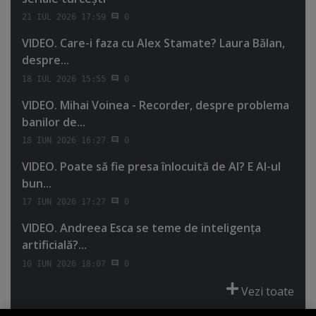
21 IUL 2026 17:59
0
VIDEO. Care-i faza cu Alex Stamate? Laura Bălan,
despre...
18 IUL 2026 15:55
0
VIDEO. Mihai Voinea - Recorder, despre problema
banilor de...
18 IUN 2026 16:27
0
VIDEO. Poate să fie presa înlocuită de AI? E AI-ul
bun...
17 IUN 2026 17:27
0
VIDEO. Andreea Esca se teme de inteligenţa
artificială?...
10 IUN 2026 18:07
0
Vezi toate