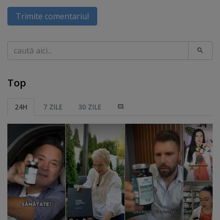
Trimite comentariul
Caută
Top
24H
7 ZILE
30 ZILE