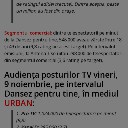
de ratingul ediţiei trecute). Dintre aceştia, peste
un milion au fost din oraşe.
Segmentul comercial:
dintre telespectatorii pe minut
de la Dansez pentru tine, 545.000 aveau vârste între 18
şi 49 de ani (9,8 rating pe acest target). Pe intervalul
emisiunii, la Antena 1 se uitau 298.000 de telespectatori
din segmentul comercial (3,6 rating pe target).
Audienţa posturilor TV vineri,
9 noiembrie, pe intervalul
Dansez pentru tine, în mediul
URBAN
:
1.
Pro TV:
1.024.000 de telespectatori pe minut
(9,8)
2.
Kanal D:
385.000 (3,7)