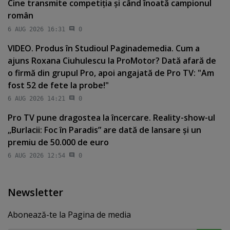
Cine transmite competiţia şi când înoată campionul
român
6 AUG 2026 16:31
0
VIDEO. Produs în Studioul Paginademedia. Cum a
ajuns Roxana Ciuhulescu la ProMotor? Dată afară de
o firmă din grupul Pro, apoi angajată de Pro TV: "Am
fost 52 de fete la probe!"
6 AUG 2026 14:21
0
Pro TV pune dragostea la încercare. Reality-show-ul
„Burlacii: Foc în Paradis” are dată de lansare şi un
premiu de 50.000 de euro
6 AUG 2026 12:54
0
Newsletter
Abonează-te la Pagina de media