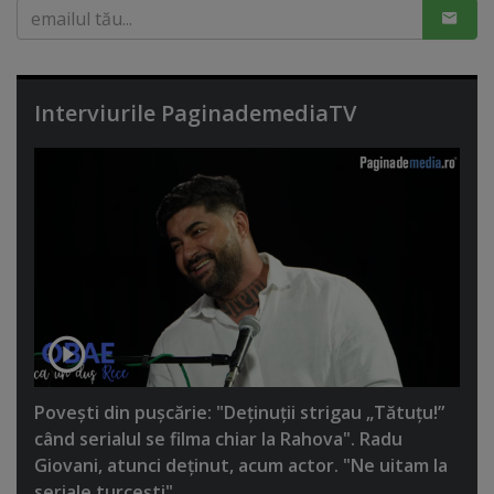
Interviurile PaginademediaTV
Poveşti din puşcărie: "Deţinuţii strigau „Tătuţu!”
când serialul se filma chiar la Rahova". Radu
Giovani, atunci deţinut, acum actor. "Ne uitam la
seriale turceşti"