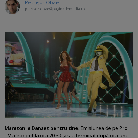
Petrişor Obae
petrisor.obae
paginademedia.ro
Maraton la Dansez pentru tine
. Emisiunea de pe
Pro
TV
a început la ora 20.30 şi s-a terminat după ora unu