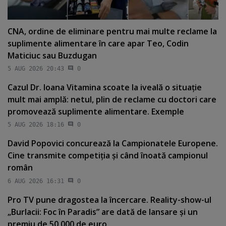
CNA, ordine de eliminare pentru mai multe reclame la
suplimente alimentare în care apar Teo, Codin
Maticiuc sau Buzdugan
5 AUG 2026 20:43
0
Cazul Dr. Ioana Vitamina scoate la iveală o situaţie
mult mai amplă: netul, plin de reclame cu doctori care
promovează suplimente alimentare. Exemple
5 AUG 2026 18:16
0
David Popovici concurează la Campionatele Europene.
Cine transmite competiţia şi când înoată campionul
român
6 AUG 2026 16:31
0
Pro TV pune dragostea la încercare. Reality-show-ul
„Burlacii: Foc în Paradis” are dată de lansare şi un
premiu de 50.000 de euro