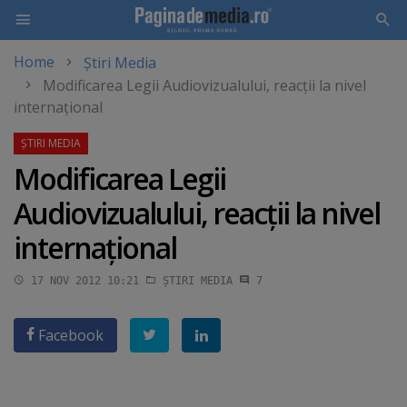
Home
Știri Media
Skip
Modificarea Legii Audiovizualului, reacţii la nivel
to
internaţional
main
content
Modificarea Legii
Audiovizualului, reacţii la nivel
internaţional
17 NOV 2012 10:21
ȘTIRI MEDIA
7
Facebook