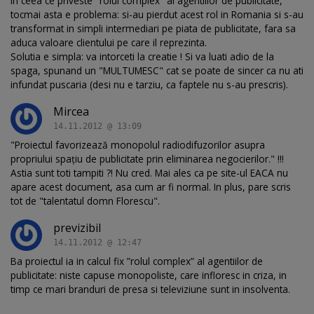
In ceea ce priveste "rolul complex" al agentiilor de publicitate,
tocmai asta e problema: si-au pierdut acest rol in Romania si s-au
transformat in simpli intermediari pe piata de publicitate, fara sa
aduca valoare clientului pe care il reprezinta.
Solutia e simpla: va intorceti la creatie ! Si va luati adio de la
spaga, spunand un "MULTUMESC" cat se poate de sincer ca nu ati
infundat puscaria (desi nu e tarziu, ca faptele nu s-au prescris).
Mircea
14.11.2012 @ 13:09
"Proiectul favorizează monopolul radiodifuzorilor asupra
propriului spațiu de publicitate prin eliminarea negocierilor." !!!
Astia sunt toti tampiti ?! Nu cred. Mai ales ca pe site-ul EACA nu
apare acest document, asa cum ar fi normal. In plus, pare scris
tot de "talentatul domn Florescu".
previzibil
14.11.2012 @ 12:47
Ba proiectul ia in calcul fix ”rolul complex” al agentiilor de
publicitate: niste capuse monopoliste, care infloresc in criza, in
timp ce mari branduri de presa si televiziune sunt in insolventa.