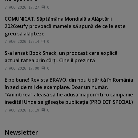
7 AUG 2026 17:27
0
COMUNICAT. Săptămâna Mondială a Alăptării
2026:eufy provoacă mamele să spună de ce le este
greu să alăpteze
7 AUG 2026 17:14
0
S-a lansat Book Snack, un prodcast care explică
actualitatea prin cărţi. Cine îl prezintă
7 AUG 2026 17:00
0
E pe bune! Revista BRAVO, din nou tipărită în România
în zeci de mii de exemplare. Doar un număr.
"Amintirea" aleasă să fie adusă înapoi într-o campanie
inedită! Unde se găseşte publicaţia (PROIECT SPECIAL)
7 AUG 2026 15:19
0
Newsletter