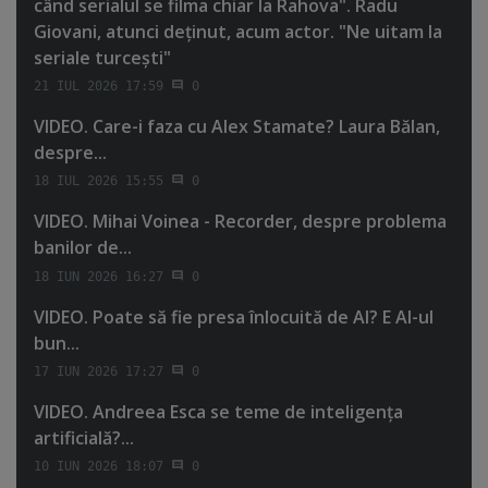
când serialul se filma chiar la Rahova". Radu
Giovani, atunci deţinut, acum actor. "Ne uitam la
seriale turceşti"
21 IUL 2026 17:59
0
VIDEO. Care-i faza cu Alex Stamate? Laura Bălan,
despre...
18 IUL 2026 15:55
0
VIDEO. Mihai Voinea - Recorder, despre problema
banilor de...
18 IUN 2026 16:27
0
VIDEO. Poate să fie presa înlocuită de AI? E AI-ul
bun...
17 IUN 2026 17:27
0
VIDEO. Andreea Esca se teme de inteligenţa
artificială?...
10 IUN 2026 18:07
0