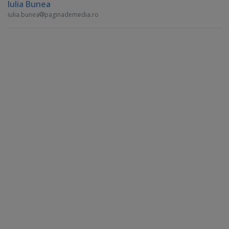
Iulia Bunea
iulia.bunea
paginademedia.ro