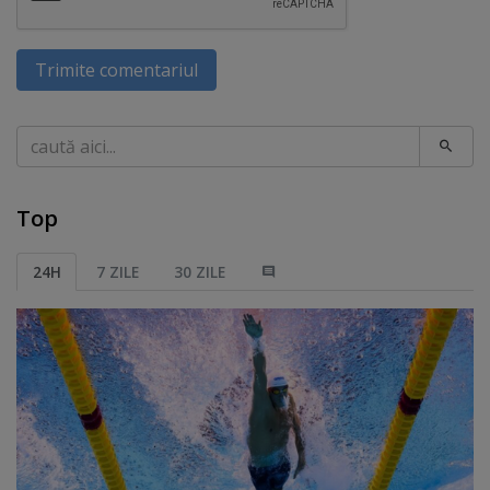
Trimite comentariul
Caută
Top
24H
7 ZILE
30 ZILE