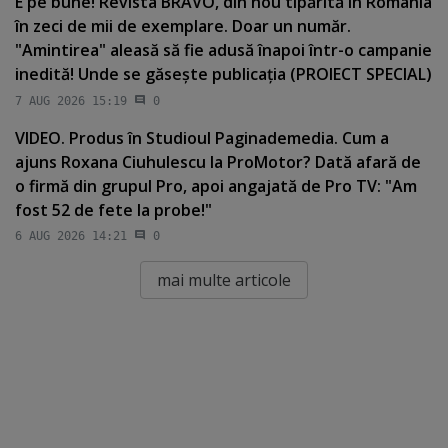
E pe bune! Revista BRAVO, din nou tipărită în România
în zeci de mii de exemplare. Doar un număr.
"Amintirea" aleasă să fie adusă înapoi într-o campanie
inedită! Unde se găseşte publicaţia (PROIECT SPECIAL)
7 AUG 2026 15:19
0
VIDEO. Produs în Studioul Paginademedia. Cum a
ajuns Roxana Ciuhulescu la ProMotor? Dată afară de
o firmă din grupul Pro, apoi angajată de Pro TV: "Am
fost 52 de fete la probe!"
6 AUG 2026 14:21
0
mai multe articole