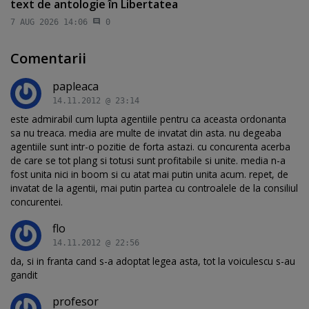
text de antologie în Libertatea
7 AUG 2026 14:06
0
Comentarii
papleaca
14.11.2012 @ 23:14
este admirabil cum lupta agentiile pentru ca aceasta ordonanta
sa nu treaca. media are multe de invatat din asta. nu degeaba
agentiile sunt intr-o pozitie de forta astazi. cu concurenta acerba
de care se tot plang si totusi sunt profitabile si unite. media n-a
fost unita nici in boom si cu atat mai putin unita acum. repet, de
invatat de la agentii, mai putin partea cu controalele de la consiliul
concurentei.
flo
14.11.2012 @ 22:56
da, si in franta cand s-a adoptat legea asta, tot la voiculescu s-au
gandit
profesor