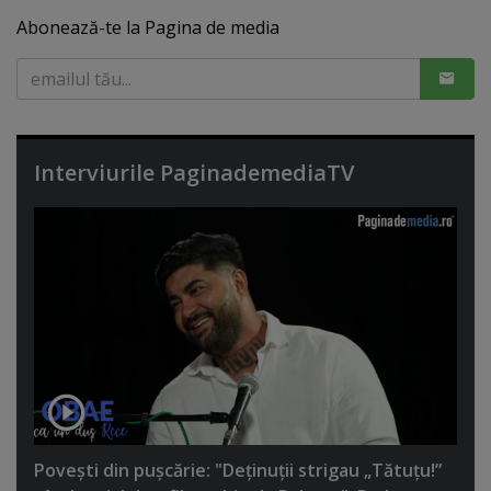
Abonează-te la Pagina de media
Interviurile PaginademediaTV
Poveşti din puşcărie: "Deţinuţii strigau „Tătuţu!”