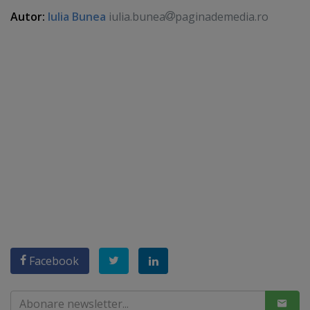
Autor:
Iulia Bunea
iulia.bunea
paginademedia.ro
Facebook