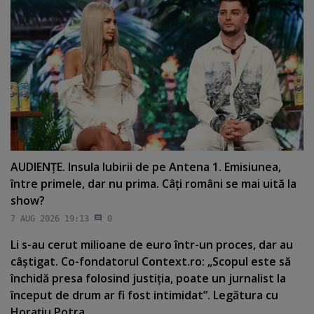
AUDIENŢE. Insula Iubirii de pe Antena 1. Emisiunea,
între primele, dar nu prima. Câţi români se mai uită la
show?
7 AUG 2026 19:13
0
Li s-au cerut milioane de euro într-un proces, dar au
câştigat. Co-fondatorul Context.ro: „Scopul este să
închidă presa folosind justiţia, poate un jurnalist la
început de drum ar fi fost intimidat”. Legătura cu
Horaţiu Potra