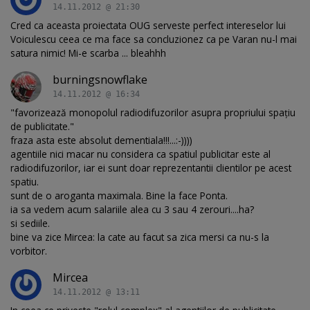
14.11.2012 @ 21:30
Cred ca aceasta proiectata OUG serveste perfect intereselor lui
Voiculescu ceea ce ma face sa concluzionez ca pe Varan nu-l mai
satura nimic! Mi-e scarba ... bleahhh
burningsnowflake
14.11.2012 @ 16:34
"favorizează monopolul radiodifuzorilor asupra propriului spațiu
de publicitate."
fraza asta este absolut dementiala!!!...:-))))
agentiile nici macar nu considera ca spatiul publicitar este al
radiodifuzorilor, iar ei sunt doar reprezentantii clientilor pe acest
spatiu.
sunt de o aroganta maximala. Bine la face Ponta.
ia sa vedem acum salariile alea cu 3 sau 4 zerouri....ha?
si sediile.
bine va zice Mircea: la cate au facut sa zica mersi ca nu-s la
vorbitor.
Mircea
14.11.2012 @ 13:11