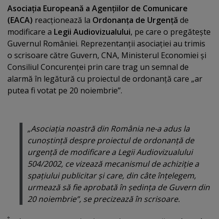
Asociaţia Europeană a Agenţiilor de Comunicare
(EACA)
reacţionează la
Ordonanţa de Urgenţă
de
modificare a
Legii Audiovizualului
, pe care o pregăteşte
Guvernul României. Reprezentanţii asociaţiei au trimis
o scrisoare către Guvern, CNA, Ministerul Economiei şi
Consiliul Concurenţei prin care trag un semnal de
alarmă în legătură cu proiectul de ordonanţă care „ar
putea fi votat pe 20 noiembrie”.
„Asociaţia noastră din România ne-a adus la
cunoştinţă despre proiectul de ordonanţă de
urgenţă de modificare a Legii Audiovizualului
504/2002, ce vizează mecanismul de achiziţie a
spaţiului publicitar şi care, din câte înţelegem,
urmează să fie aprobată în şedinţa de Guvern din
20 noiembrie”, se precizează în scrisoare.