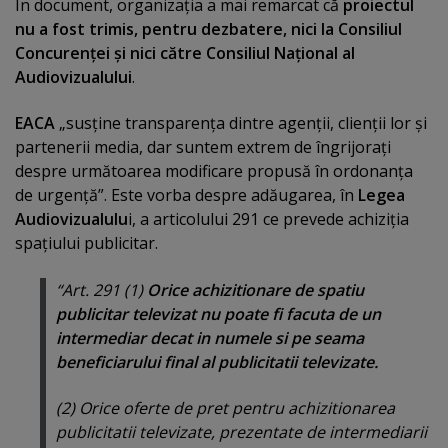
În document, organizaţia a mai remarcat că
proiectul
nu a fost trimis, pentru dezbatere, nici la Consiliul
Concurenţei şi nici către Consiliul Naţional al
Audiovizualului
.
EACA
„susţine transparenţa dintre agenţii, clienţii lor şi
partenerii media, dar suntem extrem de îngrijoraţi
despre următoarea modificare propusă în ordonanţa
de urgenţă”. Este vorba despre adăugarea, în
Legea
Audiovizualulu
i, a articolului 291 ce prevede achiziţia
spaţiului publicitar.
“Art. 291 (1)
Orice achizitionare de spatiu
publicitar televizat nu poate fi facuta de un
intermediar decat in numele si pe seama
beneficiarului final al publicitatii televizate.
(2) Orice oferte de pret pentru achizitionarea
publicitatii televizate, prezentate de intermediarii