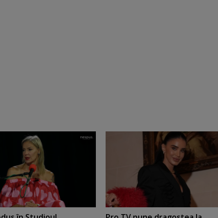
dus în Studioul
Pro TV pune dragostea la