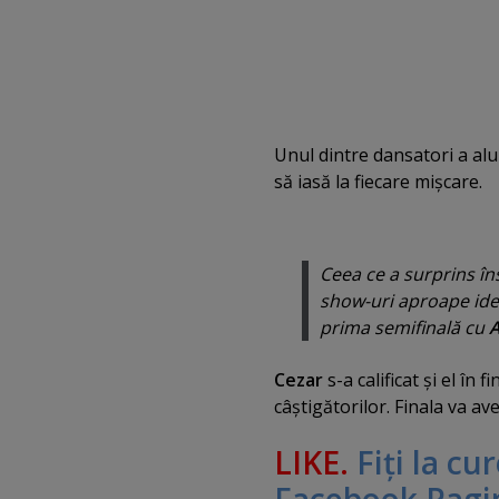
Unul dintre dansatori a alu
să iasă la fiecare mişcare.
Ceea ce a surprins în
show-uri aproape ident
prima semifinală cu
A
Cezar
s-a calificat şi el în fi
câştigătorilor. Finala va av
LIKE.
Fiţi la cu
Facebook Pagi