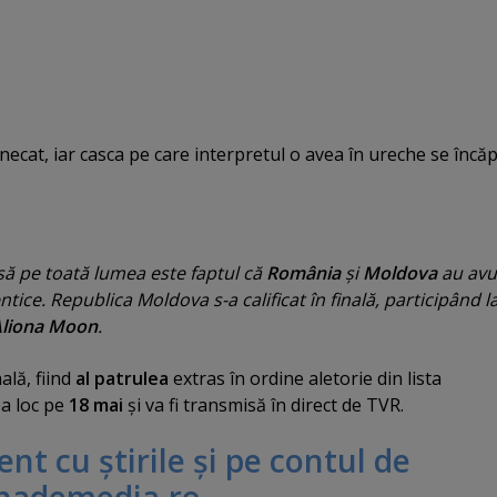
necat, iar casca pe care interpretul o avea în ureche se încă
să pe toată lumea este faptul că
România
şi
Moldova
au avu
ice. Republica Moldova s-a calificat în finală, participând l
liona Moon
.
nală, fiind
al patrulea
extras în ordine aletorie din lista
ea loc pe
18 mai
şi va fi transmisă în direct de TVR.
rent cu ştirile şi pe contul de
nademedia.ro