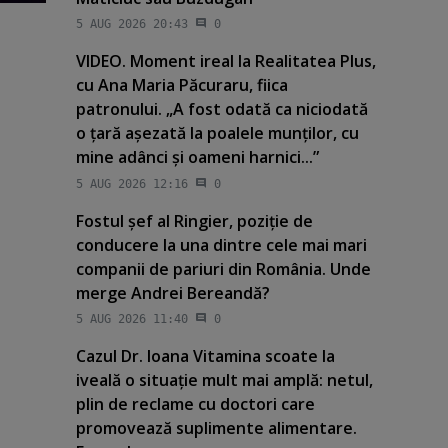
5 AUG 2026 20:43
0
VIDEO. Moment ireal la Realitatea Plus,
cu Ana Maria Păcuraru, fiica
patronului. „A fost odată ca niciodată
o ţară aşezată la poalele munţilor, cu
mine adânci şi oameni harnici...”
5 AUG 2026 12:16
0
Fostul şef al Ringier, poziţie de
conducere la una dintre cele mai mari
companii de pariuri din România. Unde
merge Andrei Bereandă?
5 AUG 2026 11:40
0
Cazul Dr. Ioana Vitamina scoate la
iveală o situaţie mult mai amplă: netul,
plin de reclame cu doctori care
promovează suplimente alimentare.