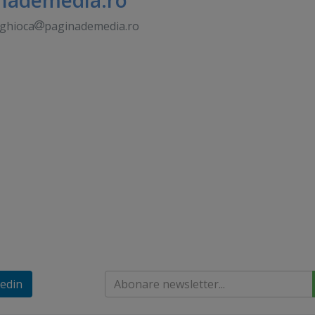
.ghioca
paginademedia.ro
edin