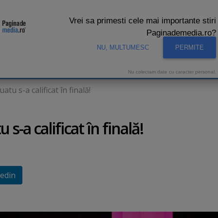
Vrei sa primesti cele mai importante stiri
Paginademedia.ro?
NU, MULTUMESC
PERMITE
CNA
INTERVIURI VIDEO
STUDIO VIDEO
AUDIENTE 
Nu colectam date cu caracter personal.
tu s-a calificat în finală!
s-a calificat în finală!
edin