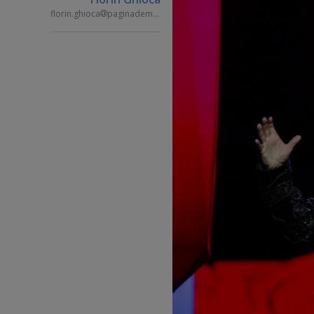
florin.ghioca
paginademedia.ro