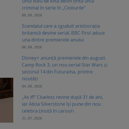
unui liceu de elită devin ținta unui
criminal în serie în „Cioburile”
06.08.2026
Scandalul care a zguduit aristocrația
britanică devine serial. BBC First aduce
una dintre premierele anului
06.08.2026
Disney+ anunță premierele din august.
Camp Rock 3, un nou serial Star Wars și
sezonul 14 din Futurama, printre
noutăți
04.08.2026
„As if!” Clueless revine după 31 de ani,
iar Alicia Silverstone își pune din nou
celebra ținută în carouri
31.07.2026