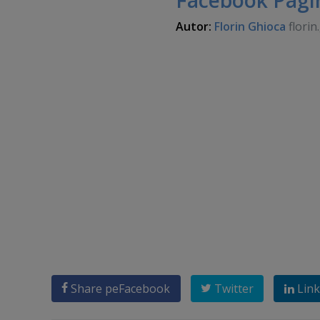
Autor:
Florin Ghioca
florin
Share pe
Facebook
Twitter
Link