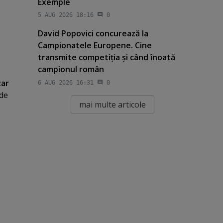
Exemple
5 AUG 2026 18:16
0
David Popovici concurează la
Campionatele Europene. Cine
transmite competiţia şi când înoată
campionul român
zar
6 AUG 2026 16:31
0
 de
mai multe articole