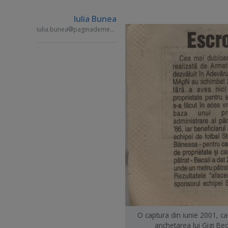
Iulia Bunea
iulia.bunea
paginademedia.ro
O captura din iunie 2001, ca
anchetarea lui Gigi Bec