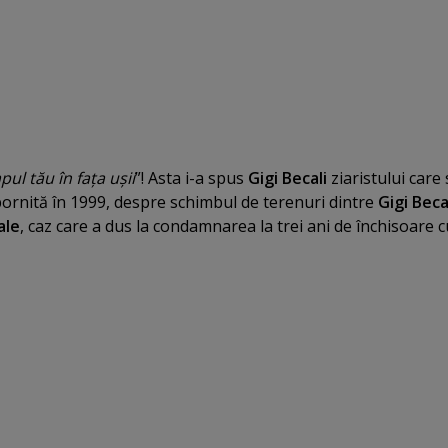
ul tău în faţa uşii
”! Asta i-a spus
Gigi Becali
ziaristului care 
ornită în 1999, despre schimbul de terenuri dintre
Gigi Beca
ale
, caz care a dus la condamnarea la trei ani de închisoare c