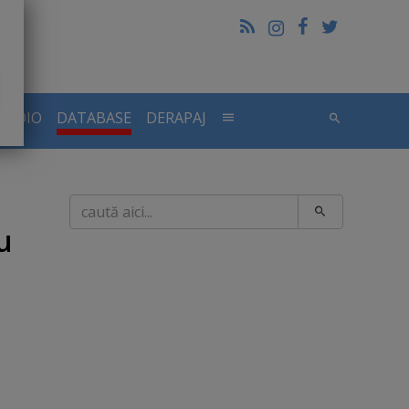
RADIO
DATABASE
DERAPAJ
Caută
u