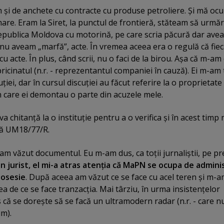
şi de anchete cu contracte cu produse petroliere. Şi mă o
re. Eram la Siret, la punctul de frontieră, stăteam să urmă
epublica Moldova cu motorină, pe care scria păcură dar ave
 nu aveam „marfă”, acte. În vremea aceea era o regulă că fie
cu acte. În plus, când scrii, nu o faci de la birou. Aşa că m-am
icinatul (n.r. - reprezentantul companiei în cauză). Ei m-am 
cuţiei, dar în cursul discuţiei au făcut referire la o proprietate
n care ei demontau o parte din acuzele mele.
 chitanţă la o instituţie pentru a o verifica şi în acest timp
nţă UM18/77/R.
am văzut documentul. Eu m-am dus, ca toţii jurnaliştii, pe pr
n jurist, el mi-a atras atenţia că MaPN se ocupa de admini
posesie
. După aceea am văzut ce se face cu acel teren şi m-
a de ce se face tranzacţia. Mai târziu, în urma insistenţelor
că se doreşte să se facă un ultramodern radar (n.r. - care n
um).