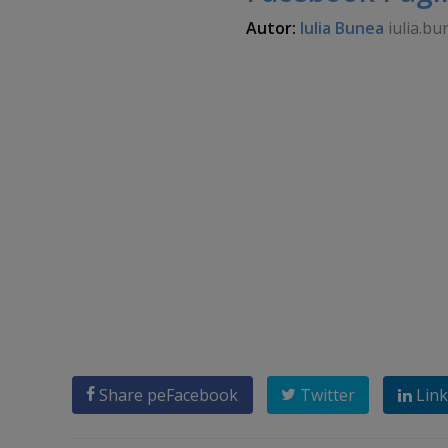
Autor:
Iulia Bunea
iulia.bu
Share pe
Facebook
Twitter
Link