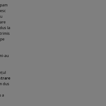
cupam
resc
au
care
 dus la
trimis
 pe
 mi-au
eţul
strare
am dus
u a