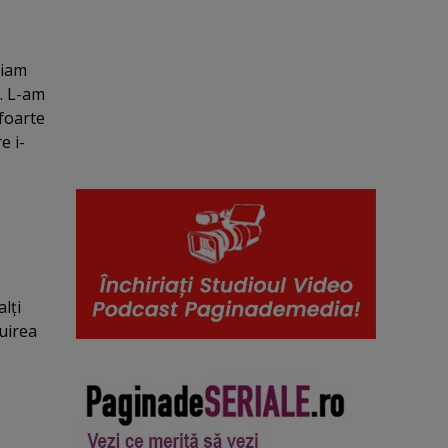
riam
ă. L-am
foarte
e i-
lţi
luirea