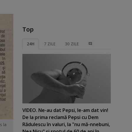
Top
24H
7 ZILE
30 ZILE
VIDEO. Ne-au dat Pepsi, le-am dat vin!
De la prima reclamă Pepsi cu Dem
Rădulescu în valuri, la "nu mă-nnebuni,
s la
Nea Nicu" şi spotul de 60 de ani în