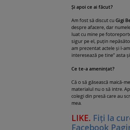
Şi apoi ce ai făcut?
Am fost să discut cu
Gigi Be
despre afacere, dar numele 
luat cu mine pe fotoreport
sigur pe el, puţin nepăsător
am prezentat actele şi l-am 
interesează pe tine” asta ş
Ce te-a ameninţat?
Că o să găsească maică-mea 
materialul nu o să intre. Ap
colegi din presă care au sc
mea.
LIKE.
Fiţi la cu
Facebook Pagi