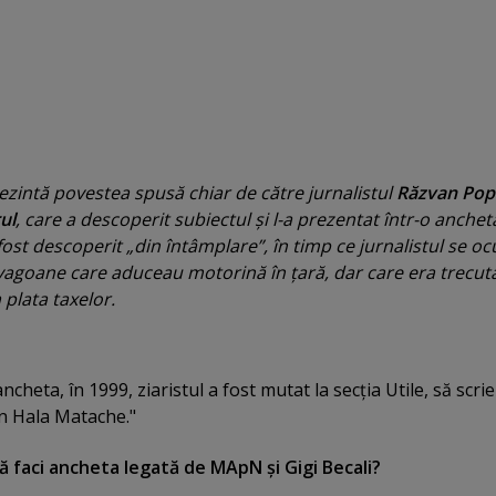
zintă povestea spusă chiar de către jurnalistul
Răzvan Pop
ul
, care a descoperit subiectul şi l-a prezentat într-o anchet
 fost descoperit „din întâmplare”, în timp ce jurnalistul se o
vagoane care aduceau motorină în ţară, dar care era trecut
 plata taxelor.
ncheta, în 1999, ziaristul a fost mutat la secţia Utile, să scrie
în Hala Matache."
să faci ancheta legată de MApN şi Gigi Becali?