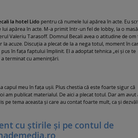
cali la hotel Lido
pentru că numele lui apărea în acte. Eu sc
lui apărea în acte. M-a primit într-un fel de lobby, la o mas
erul Valeriu Tarasoff. Domnul Becali avea o atitudine de om 
 la acuze. Discuţia a plecat de la a nega totul, moment în car
pus în faţa faptului împlinit. El a adoptat tehnica „ei şi ce te
i a terminat cu ameninţări.
capul meu în faţa uşii. Plus chestia că este foarte sigur că
oi am publicat materialul. De aici a plecat totul. Dar am avut a
ris pe tema aceasta şi care au contat foarte mult, ca şi dezvă
rent cu ştirile şi pe contul de
nademedia.ro