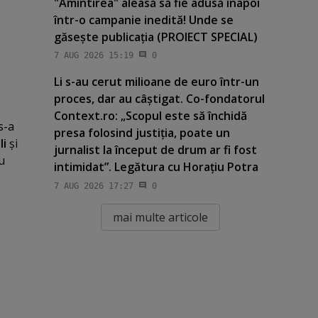
"Amintirea" aleasă să fie adusă înapoi
într-o campanie inedită! Unde se
găseşte publicaţia (PROIECT SPECIAL)
7 AUG 2026 15:19
0
Li s-au cerut milioane de euro într-un
proces, dar au câştigat. Co-fondatorul
Context.ro: „Scopul este să închidă
s-a
presa folosind justiţia, poate un
li
şi
jurnalist la început de drum ar fi fost
u
intimidat”. Legătura cu Horaţiu Potra
7 AUG 2026 17:27
0
mai multe articole