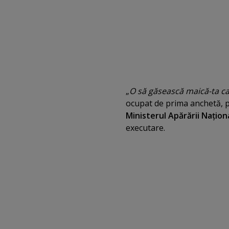
„
O să găsească maică-ta cap
ocupat de prima anchetă, p
Ministerul Apărării Naţion
executare.