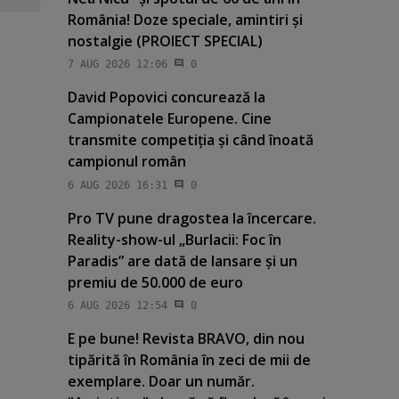
România! Doze speciale, amintiri şi
nostalgie (PROIECT SPECIAL)
7 AUG 2026 12:06
0
David Popovici concurează la
Campionatele Europene. Cine
transmite competiţia şi când înoată
campionul român
6 AUG 2026 16:31
0
Pro TV pune dragostea la încercare.
Reality-show-ul „Burlacii: Foc în
Paradis” are dată de lansare şi un
premiu de 50.000 de euro
6 AUG 2026 12:54
0
E pe bune! Revista BRAVO, din nou
tipărită în România în zeci de mii de
exemplare. Doar un număr.