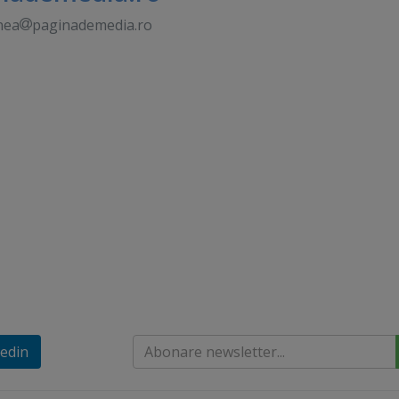
nea
paginademedia.ro
edin