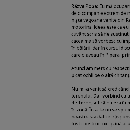
Răzva Popa:
Eu mă ocupam 
de o companie extrem de ma
nişte vagoane venite din R
motorină. Ideea este că eu
cuvânt scris să fie susţinut 
cacealma să vorbesc cu împr
în bălării, dar în cursul dis
care o aveau în Pipera, pri
Atunci am mers cu respectiva
picat ochii pe o altă chita
Nu mi-a venit să cred când 
terenului.
Dar vorbind cu u
de teren, adică nu era în 
în zonă. În acte nu se spune
noastre s-a dat un răspuns 
fost construit nici până ac