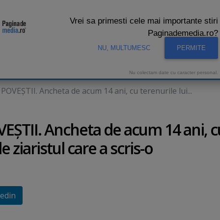
Vrei sa primesti cele mai importante stiri
Paginademedia.ro?
NU, MULTUMESC
PERMITE
CNA
INTERVIURI VIDEO
STUDIO VIDEO
AUDIENTE 
Nu colectam date cu caracter personal.
EŞTII. Ancheta de acum 14 ani, cu terenurile lui...
ŞTII. Ancheta de acum 14 ani, c
e ziaristul care a scris-o
edin