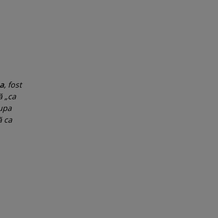
a
, fost
ă „ca
cupa
ă ca