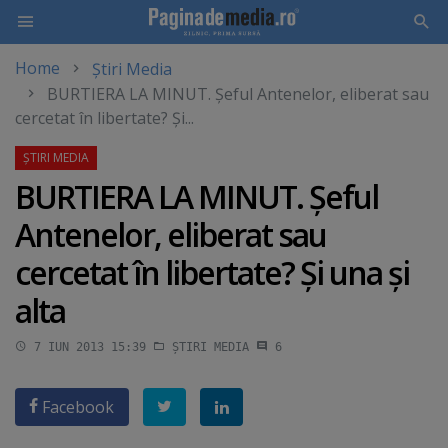
Home
Știri Media
Skip
BURTIERA LA MINUT. Şeful Antenelor, eliberat sau
to
cercetat în libertate? Şi...
main
content
BURTIERA LA MINUT. Şeful
Antenelor, eliberat sau
cercetat în libertate? Şi una şi
alta
7 IUN 2013 15:39
ȘTIRI MEDIA
6
Facebook