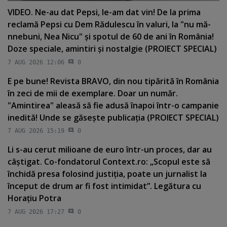
VIDEO. Ne-au dat Pepsi, le-am dat vin! De la prima
reclamă Pepsi cu Dem Rădulescu în valuri, la "nu mă-
nnebuni, Nea Nicu" şi spotul de 60 de ani în România!
Doze speciale, amintiri şi nostalgie (PROIECT SPECIAL)
7 AUG 2026 12:06
0
E pe bune! Revista BRAVO, din nou tipărită în România
în zeci de mii de exemplare. Doar un număr.
"Amintirea" aleasă să fie adusă înapoi într-o campanie
inedită! Unde se găseşte publicaţia (PROIECT SPECIAL)
7 AUG 2026 15:19
0
Li s-au cerut milioane de euro într-un proces, dar au
câştigat. Co-fondatorul Context.ro: „Scopul este să
închidă presa folosind justiţia, poate un jurnalist la
început de drum ar fi fost intimidat”. Legătura cu
Horaţiu Potra
7 AUG 2026 17:27
0