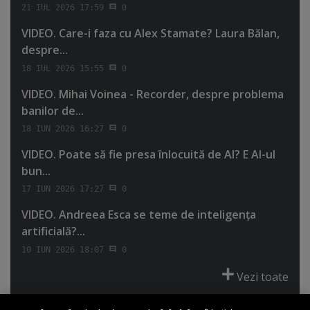
21 IUL 2026 17:59
0
VIDEO. Care-i faza cu Alex Stamate? Laura Bălan,
despre...
18 IUL 2026 15:55
0
VIDEO. Mihai Voinea - Recorder, despre problema
banilor de...
18 IUN 2026 16:27
0
VIDEO. Poate să fie presa înlocuită de AI? E AI-ul
bun...
17 IUN 2026 17:27
0
VIDEO. Andreea Esca se teme de inteligenţa
artificială?...
10 IUN 2026 18:07
0
Vezi toate