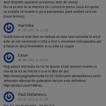
avut dreptate spunand ca basescu este de vina:)))
Nu ca pe tine te-ar interesa ce-i correct in presa. Daca A3 spune
ca soarele se invarte in jurul pamantului, pare evident ca-ti vei
insusi teoria:))
marinika
07.06.2013 @ 11:38
foarte bine ca este liber nu trebuia sa stea nicio secunda la arest
este un om nevinovat si totul a fost o inscenare colosala.dna-aul
a facut un abuz bineinteles ei cu asta se ocupa.
Cezar
06.06.2013 @ 19:04
Rog autorii articolului sa nu fie ipocriti. Exact aceeasi nuanta ca
cea de la A3 au folosit-o si ei in titlul de aici:
http://www.paginademedia.ro/2013/06/sorin-alexandrescu-seful-
antenelor-eliberat-de-judecatori-decizie-este-definitiva/
http://prntscr.com/18kkwc
Paul Stefanescu
06.06.2013 @ 17:38
Hai, ba, lasati prostiile... ho ho ho!