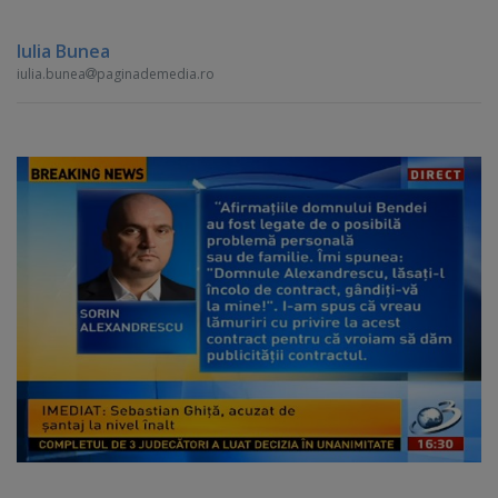
Iulia Bunea
iulia.bunea
paginademedia.ro