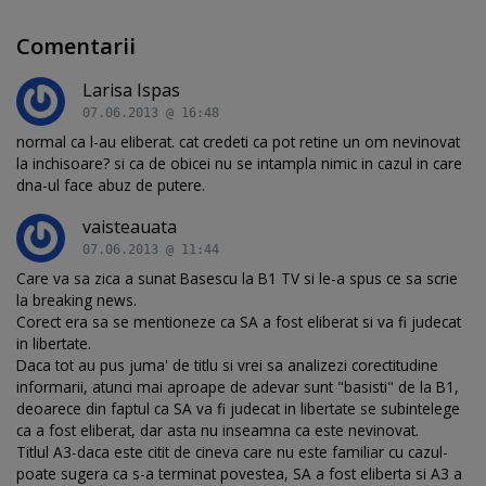
Comentarii
Larisa Ispas
07.06.2013 @ 16:48
normal ca l-au eliberat. cat credeti ca pot retine un om nevinovat
la inchisoare? si ca de obicei nu se intampla nimic in cazul in care
dna-ul face abuz de putere.
vaisteauata
07.06.2013 @ 11:44
Care va sa zica a sunat Basescu la B1 TV si le-a spus ce sa scrie
la breaking news.
Corect era sa se mentioneze ca SA a fost eliberat si va fi judecat
in libertate.
Daca tot au pus juma' de titlu si vrei sa analizezi corectitudine
informarii, atunci mai aproape de adevar sunt "basisti" de la B1,
deoarece din faptul ca SA va fi judecat in libertate se subintelege
ca a fost eliberat, dar asta nu inseamna ca este nevinovat.
Titlul A3-daca este citit de cineva care nu este familiar cu cazul-
poate sugera ca s-a terminat povestea, SA a fost eliberta si A3 a