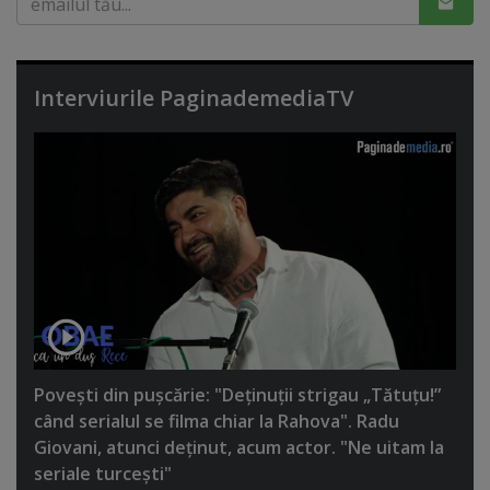
Interviurile PaginademediaTV
Poveşti din puşcărie: "Deţinuţii strigau „Tătuţu!”
când serialul se filma chiar la Rahova". Radu
Giovani, atunci deţinut, acum actor. "Ne uitam la
seriale turceşti"