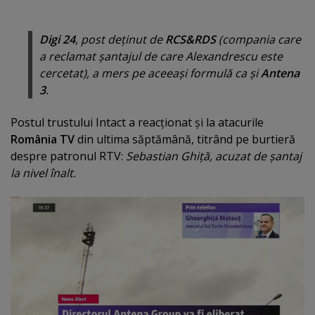
Digi 24
, post deţinut de
RCS&RDS
(compania care
a reclamat şantajul de care Alexandrescu este
cercetat), a mers pe aceeaşi formulă ca şi
Antena
3
.
Postul trustului Intact a reacţionat şi la atacurile
România TV
din ultima săptămână, titrând pe burtieră
despre patronul RTV:
Sebastian Ghiţă, acuzat de şantaj
la nivel înalt.