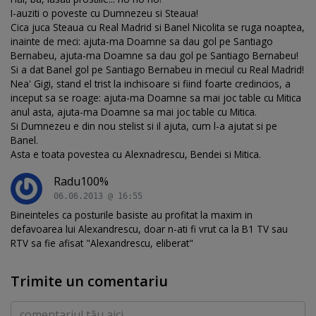
I-auziti o poveste cu Dumnezeu si Steaua!
Cica juca Steaua cu Real Madrid si Banel Nicolita se ruga noaptea,
inainte de meci: ajuta-ma Doamne sa dau gol pe Santiago
Bernabeu, ajuta-ma Doamne sa dau gol pe Santiago Bernabeu!
Si a dat Banel gol pe Santiago Bernabeu in meciul cu Real Madrid!
Nea' Gigi, stand el trist la inchisoare si fiind foarte credincios, a
inceput sa se roage: ajuta-ma Doamne sa mai joc table cu Mitica
anul asta, ajuta-ma Doamne sa mai joc table cu Mitica.
Si Dumnezeu e din nou stelist si il ajuta, cum l-a ajutat si pe
Banel.
Asta e toata povestea cu Alexnadrescu, Bendei si Mitica.
Radu100%
06.06.2013 @ 16:55
Bineinteles ca posturile basiste au profitat la maxim in
defavoarea lui Alexandrescu, doar n-ati fi vrut ca la B1 TV sau
RTV sa fie afisat "Alexandrescu, eliberat"
Trimite un comentariu
Comentariu