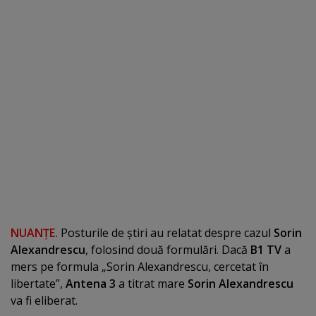
NUANŢE.
Posturile de ştiri au relatat despre cazul
Sorin
Alexandrescu
, folosind două formulări. Dacă
B1 TV
a
mers pe formula „Sorin Alexandrescu, cercetat în
libertate”,
Antena 3
a titrat mare
Sorin Alexandrescu
va fi eliberat.