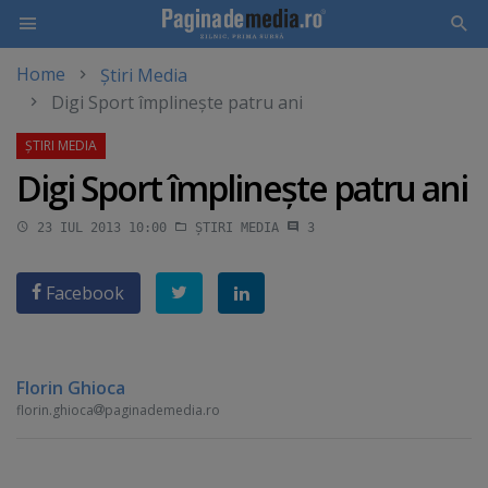
Home
Știri Media
Skip
Digi Sport împlineşte patru ani
to
main
content
Digi Sport împlineşte patru ani
23 IUL 2013 10:00
ȘTIRI MEDIA
3
Facebook
Florin Ghioca
florin.ghioca
paginademedia.ro