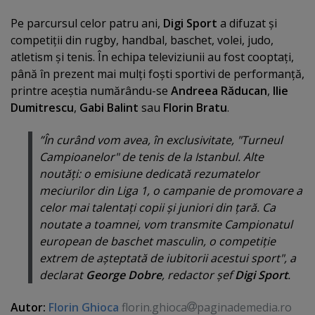
Pe parcursul celor patru ani,
Digi Sport
a difuzat şi
competiţii din rugby, handbal, baschet, volei, judo,
atletism şi tenis. În echipa televiziunii au fost cooptaţi,
până în prezent mai mulţi foşti sportivi de performanţă,
printre aceştia numărându-se
Andreea Răducan
,
Ilie
Dumitrescu
,
Gabi Balint
sau
Florin Bratu
.
”În curând vom avea, în exclusivitate, "Turneul
Campioanelor" de tenis de la Istanbul. Alte
noutăţi: o emisiune dedicată rezumatelor
meciurilor din Liga 1, o campanie de promovare a
celor mai talentaţi copii şi juniori din ţară. Ca
noutate a toamnei, vom transmite Campionatul
european de baschet masculin, o competiţie
extrem de aşteptată de iubitorii acestui sport", a
declarat
George Dobre
, redactor şef
Digi Sport
.
Autor:
Florin Ghioca
florin.ghioca
paginademedia.ro