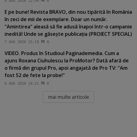
6 AUG 2026 12:54
0
E pe bune! Revista BRAVO, din nou tipărită în România
în zeci de mii de exemplare. Doar un număr.
"Amintirea" aleasă să fie adusă înapoi într-o campanie
inedită! Unde se găseşte publicaţia (PROIECT SPECIAL)
7 AUG 2026 15:19
0
VIDEO. Produs în Studioul Paginademedia. Cum a
ajuns Roxana Ciuhulescu la ProMotor? Dată afară de
o firmă din grupul Pro, apoi angajată de Pro TV: "Am
fost 52 de fete la probe!"
6 AUG 2026 14:21
0
mai multe articole