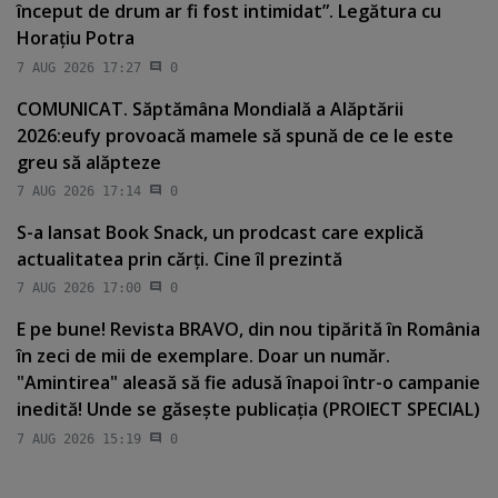
început de drum ar fi fost intimidat”. Legătura cu
Horaţiu Potra
7 AUG 2026 17:27
0
COMUNICAT. Săptămâna Mondială a Alăptării
2026:eufy provoacă mamele să spună de ce le este
greu să alăpteze
7 AUG 2026 17:14
0
S-a lansat Book Snack, un prodcast care explică
actualitatea prin cărţi. Cine îl prezintă
7 AUG 2026 17:00
0
E pe bune! Revista BRAVO, din nou tipărită în România
în zeci de mii de exemplare. Doar un număr.
"Amintirea" aleasă să fie adusă înapoi într-o campanie
inedită! Unde se găseşte publicaţia (PROIECT SPECIAL)
7 AUG 2026 15:19
0