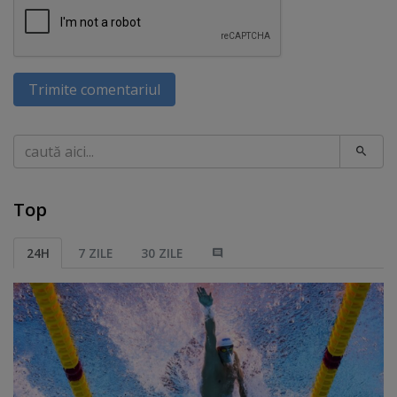
Trimite comentariul
Caută
Top
24H
7 ZILE
30 ZILE