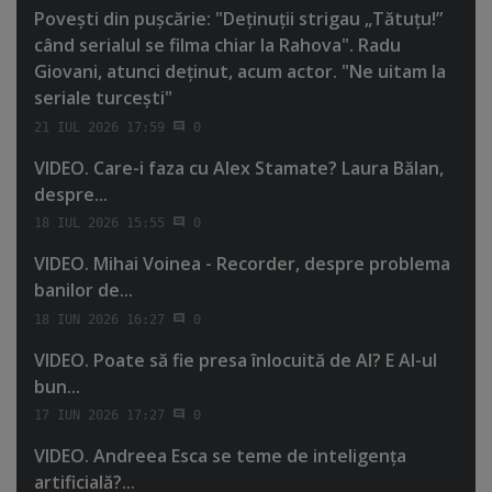
Poveşti din puşcărie: "Deţinuţii strigau „Tătuţu!”
când serialul se filma chiar la Rahova". Radu
Giovani, atunci deţinut, acum actor. "Ne uitam la
seriale turceşti"
21 IUL 2026 17:59
0
VIDEO. Care-i faza cu Alex Stamate? Laura Bălan,
despre...
18 IUL 2026 15:55
0
VIDEO. Mihai Voinea - Recorder, despre problema
banilor de...
18 IUN 2026 16:27
0
VIDEO. Poate să fie presa înlocuită de AI? E AI-ul
bun...
17 IUN 2026 17:27
0
VIDEO. Andreea Esca se teme de inteligenţa
artificială?...