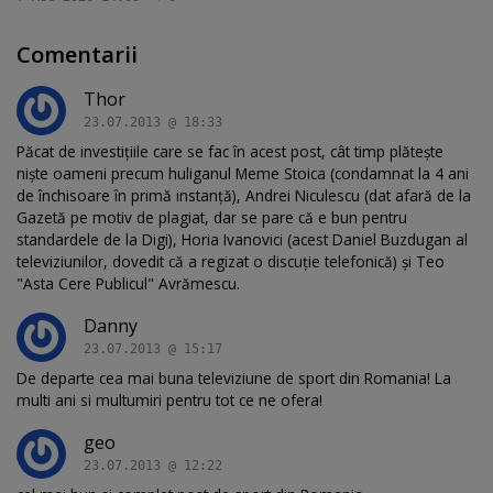
Comentarii
Thor
23.07.2013 @ 18:33
Păcat de investițiile care se fac în acest post, cât timp plătește
niște oameni precum huliganul Meme Stoica (condamnat la 4 ani
de închisoare în primă instanță), Andrei Niculescu (dat afară de la
Gazetă pe motiv de plagiat, dar se pare că e bun pentru
standardele de la Digi), Horia Ivanovici (acest Daniel Buzdugan al
televiziunilor, dovedit că a regizat o discuție telefonică) și Teo
"Asta Cere Publicul" Avrămescu.
Danny
23.07.2013 @ 15:17
De departe cea mai buna televiziune de sport din Romania! La
multi ani si multumiri pentru tot ce ne ofera!
geo
23.07.2013 @ 12:22